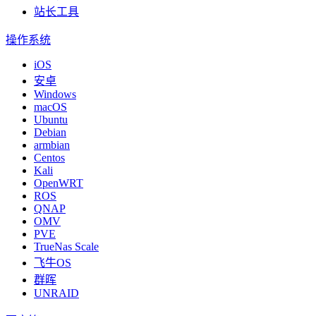
站长工具
操作系统
iOS
安卓
Windows
macOS
Ubuntu
Debian
armbian
Centos
Kali
OpenWRT
ROS
QNAP
OMV
PVE
TrueNas Scale
飞牛OS
群晖
UNRAID