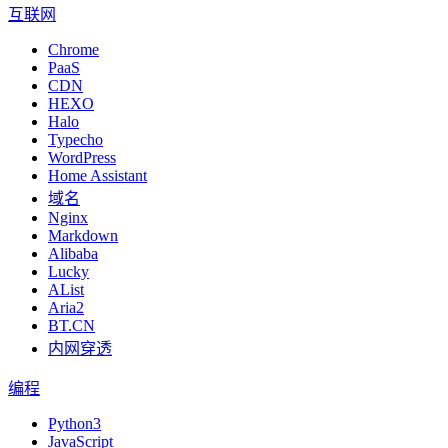
互联网
Chrome
PaaS
CDN
HEXO
Halo
Typecho
WordPress
Home Assistant
域名
Nginx
Markdown
Alibaba
Lucky
AList
Aria2
BT.CN
内网穿透
编程
Python3
JavaScript