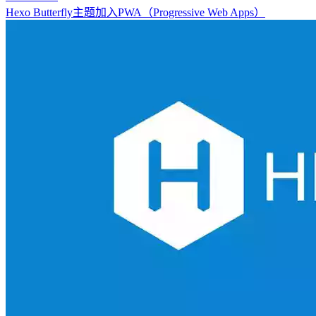
Hexo Butterfly主题加入PWA（Progressive Web Apps）