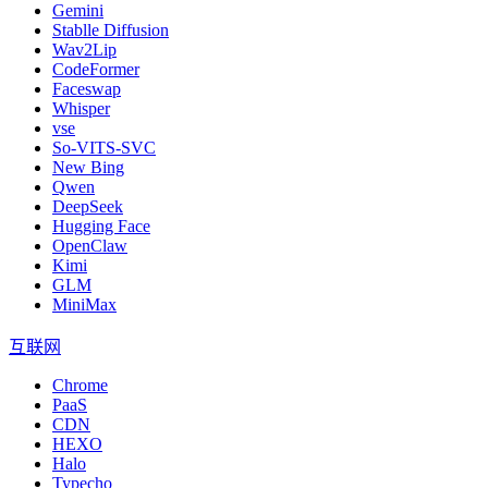
Gemini
Stablle Diffusion
Wav2Lip
CodeFormer
Faceswap
Whisper
vse
So-VITS-SVC
New Bing
Qwen
DeepSeek
Hugging Face
OpenClaw
Kimi
GLM
MiniMax
互联网
Chrome
PaaS
CDN
HEXO
Halo
Typecho