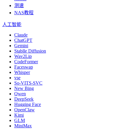
测速
NAS教程
人工智能
Claude
ChatGPT
Gemini
Stablle Diffusion
Wav2Lip
CodeFormer
Faceswap
Whisper
vse
So-VITS-SVC
New Bing
Qwen
DeepSeek
Hugging Face
OpenClaw
Kimi
GLM
MiniMax