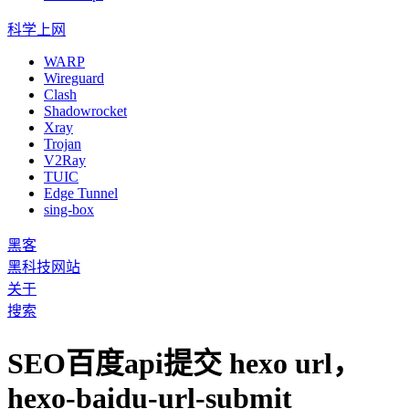
科学上网
WARP
Wireguard
Clash
Shadowrocket
Xray
Trojan
V2Ray
TUIC
Edge Tunnel
sing-box
黑客
黑科技网站
关于
搜索
SEO百度api提交 hexo url，
hexo-baidu-url-submit