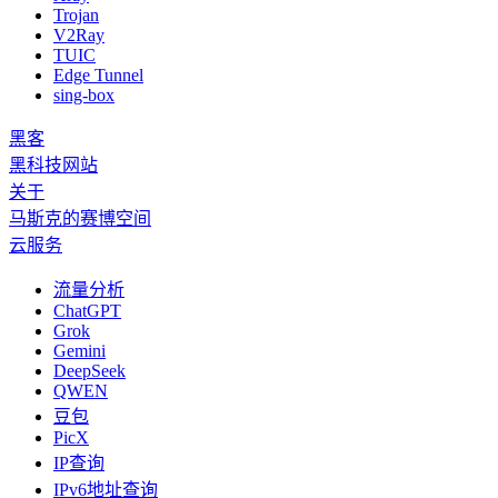
Trojan
V2Ray
TUIC
Edge Tunnel
sing-box
黑客
黑科技网站
关于
马斯克的赛博空间
云服务
流量分析
ChatGPT
Grok
Gemini
DeepSeek
QWEN
豆包
PicX
IP查询
IPv6地址查询