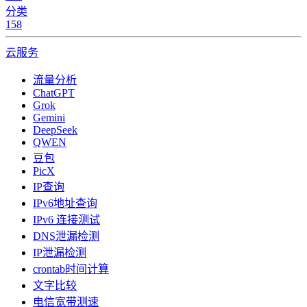
分类
158
云服务
流量分析
ChatGPT
Grok
Gemini
DeepSeek
QWEN
豆包
PicX
IP查询
IPv6地址查询
IPv6 连接测试
DNS泄漏检测
IP泄漏检测
crontab时间计算
文字比较
电信宽带测速