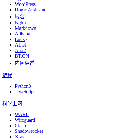
WordPress
Home Assistant
域名
Nginx
Markdown
Alibaba
Lucky
AList
Aria2
BT.CN
内网穿透
编程
Python3
JavaScript
科学上网
WARP
Wireguard
Clash
Shadowrocket
Xray