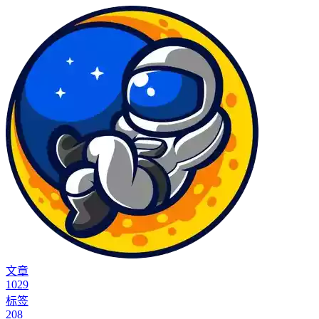
文章
1029
标签
208