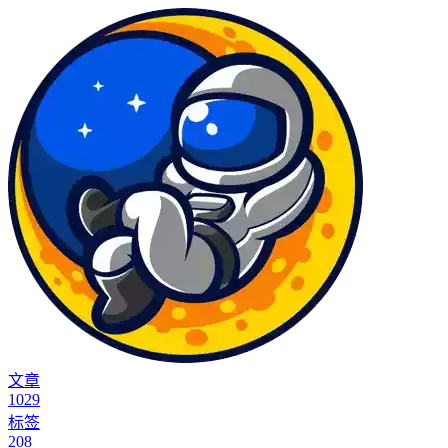
文章
1029
标签
208