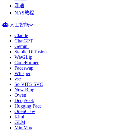
测速
NAS教程
人工智能
Claude
ChatGPT
Gemini
Stablle Diffusion
Wav2Lip
CodeFormer
Faceswap
Whisper
vse
So-VITS-SVC
New Bing
Qwen
DeepSeek
Hugging Face
OpenClaw
Kimi
GLM
MiniMax