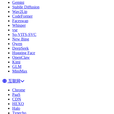
Gemini
Stablle Diffusion
Wav2Lip
CodeFormer
Faceswap
Whisper
vse
So-VITS-SVC
New Bing
Qwen
DeepSeek
Hugging Face
OpenClaw
Kimi
GLM
MiniMax
互联网
Chrome
PaaS
CDN
HEXO
Halo
Typecho