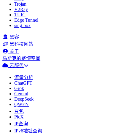
Trojan
V2Ray
TUIC
Edge Tunnel
sing-box
黑客
黑科技网站
关于
马斯克的赛博空间
云服务
流量分析
ChatGPT
Grok
Gemini
DeepSeek
QWEN
豆包
PicX
IP查询
IPv6地址查询