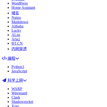
WordPress
Home Assistant
域名
Nginx
Markdown
Alibaba
Lucky
AList
Aria2
BT.CN
内网穿透
编程
Python3
JavaScript
科学上网
WARP
Wireguard
Clash
Shadowrocket
Xray