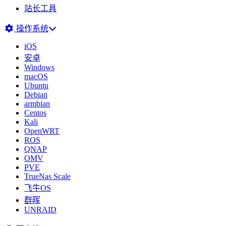
站长工具
操作系统
iOS
安卓
Windows
macOS
Ubuntu
Debian
armbian
Centos
Kali
OpenWRT
ROS
QNAP
OMV
PVE
TrueNas Scale
飞牛OS
群晖
UNRAID