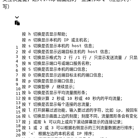
写）
按 h 切换是否显示帮助；
按 n 切换显示本机的 IP 或主机名；
按 s 切换是否显示本机的 host 信息；
1
按 d 切换是否显示远端目标主机的 host 信息；
2
3
按 t 切换显示格式为 2 行 /1 行 / 只显示发送流量 / 只
4
按 N 切换显示端口号或端口服务名称；
5
按 S 切换是否显示本机的端口信息；
6
7
按 D 切换是否显示远端目标主机的端口信息；
8
按 p 切换是否显示端口信息；
9
按 P 切换暂停 / 继续显示；
10
按 b 切换是否显示平均流量图形条；
11
12
按 B 切换计算 2 秒或 10 秒或 40 秒内的平均流量；
13
按 T 切换是否显示每个连接的总流量；
14
按 l 打开屏幕过滤功能，输入要过滤的字符，比如 ip, 按回
15
按 L 切换显示画面上边的刻度；刻度不同，流量图形条会有变化
16
17
按 j 或按 k 可以向上或向下滚动屏幕显示的连接记录；
18
按 1 或 2 或 3 可以根据右侧显示的三列流量数据进行排序；
19
按 `<` 根据左边的本机名或 IP 排序；
20