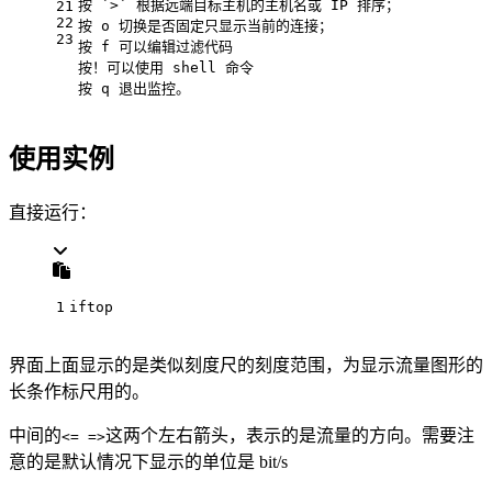
按 `>` 根据远端目标主机的主机名或 IP 排序；
21
22
按 o 切换是否固定只显示当前的连接；
23
按 f 可以编辑过滤代码
按！可以使用 shell 命令
按 q 退出监控。
使用实例
直接运行：
1
iftop
界面上面显示的是类似刻度尺的刻度范围，为显示流量图形的
长条作标尺用的。
中间的
这两个左右箭头，表示的是流量的方向。需要注
<= =>
意的是默认情况下显示的单位是 bit/s