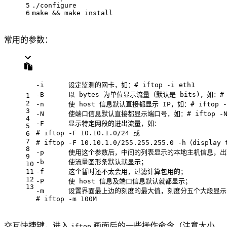
5
./configure
6
make && make install
常用的参数：
-i      设定监测的网卡，如：
# iftop -i eth1
-B      以 bytes 为单位显示流量（默认是 bits)，如：
#
1
2
-n      使 host 信息默认直接都显示 IP，如：
# iftop -
3
-N      使端口信息默认直接都显示端口号，如：
# iftop -
4
-F      显示特定网段的进出流量，如：
5
# iftop -F 10.10.1.0/24 或
6
7
# iftop -F 10.10.1.0/255.255.255.0 -h（disp
8
-p      使用这个参数后，中间的列表显示的本地主机信息，出
9
-b      使流量图形条默认就显示；
10
11
-f      这个暂时还不太会用，过滤计算包用的；
12
-P      使 host 信息及端口信息默认就都显示；
13
-m      设置界面最上边的刻度的最大值，刻度分五个大段显
# iftop -m 100M
交互快捷键，进入
画面后的一些操作命令（注意大小
iftop