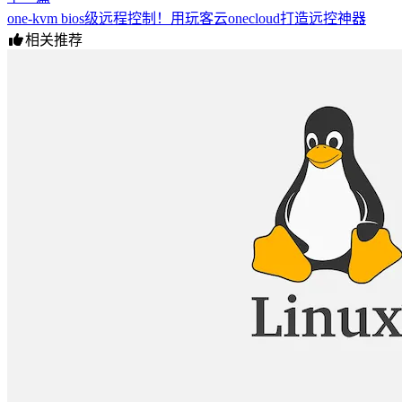
one-kvm bios级远程控制！用玩客云onecloud打造远控神器
相关推荐