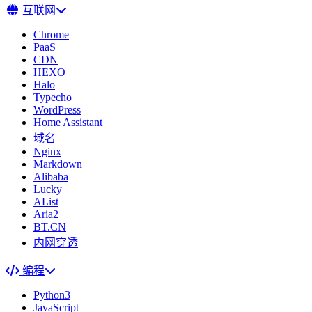
互联网
Chrome
PaaS
CDN
HEXO
Halo
Typecho
WordPress
Home Assistant
域名
Nginx
Markdown
Alibaba
Lucky
AList
Aria2
BT.CN
内网穿透
编程
Python3
JavaScript