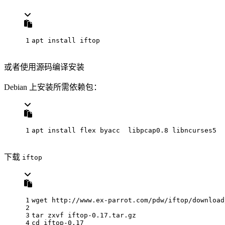
1
apt install iftop
或者使用源码编译安装
Debian 上安装所需依赖包：
1
apt install flex byacc  libpcap0.8 libncurses5
下载
iftop
1
wget http://www.ex-parrot.com/pdw/iftop/download
2
3
tar zxvf iftop-0.17.tar.gz
4
cd
 iftop-0.17