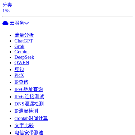
分类
158
云服务
流量分析
ChatGPT
Grok
Gemini
DeepSeek
QWEN
豆包
PicX
IP查询
IPv6地址查询
IPv6 连接测试
DNS泄漏检测
IP泄漏检测
crontab时间计算
文字比较
电信宽带测速