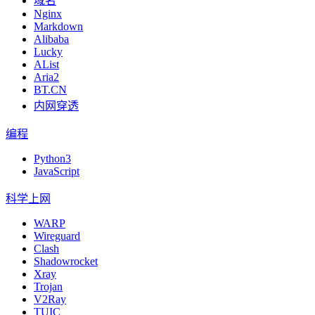
域名
Nginx
Markdown
Alibaba
Lucky
AList
Aria2
BT.CN
内网穿透
编程
Python3
JavaScript
科学上网
WARP
Wireguard
Clash
Shadowrocket
Xray
Trojan
V2Ray
TUIC