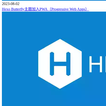
2023-08-02
Hexo Butterfly主题加入PWA（Progressive Web Apps）