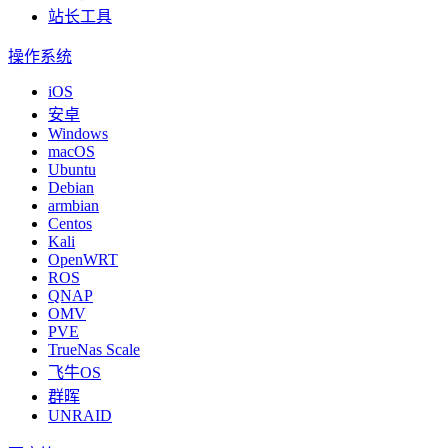
站长工具
操作系统
iOS
安卓
Windows
macOS
Ubuntu
Debian
armbian
Centos
Kali
OpenWRT
ROS
QNAP
OMV
PVE
TrueNas Scale
飞牛OS
群晖
UNRAID