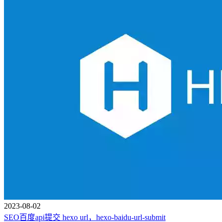
2023-08-02
SEO百度api提交 hexo url，hexo-baidu-url-submit