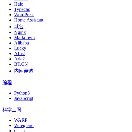
Halo
Typecho
WordPress
Home Assistant
域名
Nginx
Markdown
Alibaba
Lucky
AList
Aria2
BT.CN
内网穿透
编程
Python3
JavaScript
科学上网
WARP
Wireguard
Clash