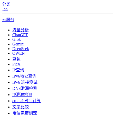
分类
155
云服务
流量分析
ChatGPT
Grok
Gemini
DeepSeek
QWEN
豆包
PicX
IP查询
IPv6地址查询
IPv6 连接测试
DNS泄漏检测
IP泄漏检测
crontab时间计算
文字比较
电信宽带测速