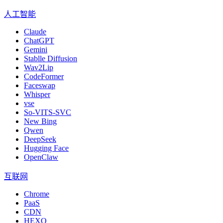
人工智能
Claude
ChatGPT
Gemini
Stablle Diffusion
Wav2Lip
CodeFormer
Faceswap
Whisper
vse
So-VITS-SVC
New Bing
Qwen
DeepSeek
Hugging Face
OpenClaw
互联网
Chrome
PaaS
CDN
HEXO