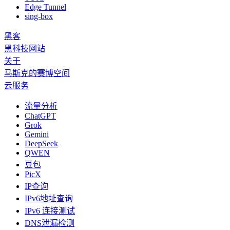
Edge Tunnel
sing-box
黑客
黑科技网站
关于
马斯克的赛博空间
云服务
流量分析
ChatGPT
Grok
Gemini
DeepSeek
QWEN
豆包
PicX
IP查询
IPv6地址查询
IPv6 连接测试
DNS泄漏检测