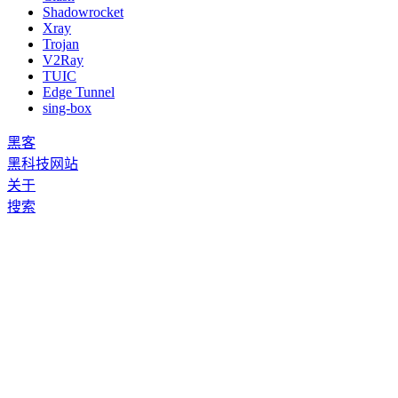
Shadowrocket
Xray
Trojan
V2Ray
TUIC
Edge Tunnel
sing-box
黑客
黑科技网站
关于
搜索