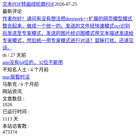
文本PDF转曲线轮廓PDF
2026-07-25
最新评论
作者你好！请问有没有想法把deepseek++扩展的网页模型模式
整合起来，做成一个统一的。发送的文件经快速模式ocr识别
后发送至专家模式，发送的图片经识图模式用文本描述发送给
专家模式，然后统一用专家模式进行对话？冒昧打扰，还请见
谅。
ds /
27 天前
app没有64位的，32位不能用
不知名人士 /
4 个月前
mac版暂时没
马斯克 /
6 个月前
网站资讯
文章数目 :
1026
已运行时间 :
1113 天
本站访客数 :
473374