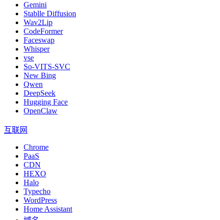
Gemini
Stablle Diffusion
Wav2Lip
CodeFormer
Faceswap
Whisper
vse
So-VITS-SVC
New Bing
Qwen
DeepSeek
Hugging Face
OpenClaw
互联网
Chrome
PaaS
CDN
HEXO
Halo
Typecho
WordPress
Home Assistant