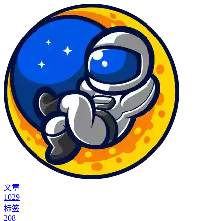
文章
1029
标签
208