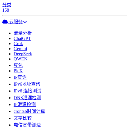
分类
158
云服务
流量分析
ChatGPT
Grok
Gemini
DeepSeek
QWEN
豆包
PicX
IP查询
IPv6地址查询
IPv6 连接测试
DNS泄漏检测
IP泄漏检测
crontab时间计算
文字比较
电信宽带测速