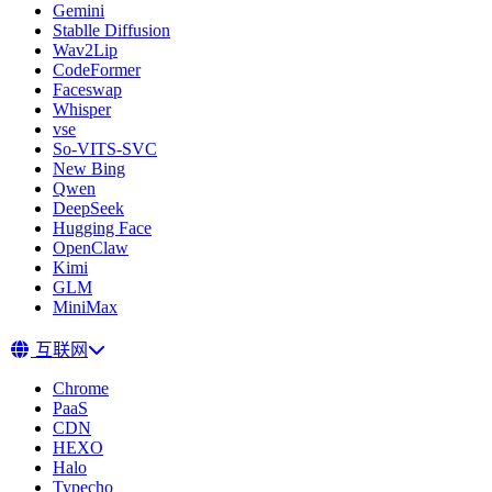
Gemini
Stablle Diffusion
Wav2Lip
CodeFormer
Faceswap
Whisper
vse
So-VITS-SVC
New Bing
Qwen
DeepSeek
Hugging Face
OpenClaw
Kimi
GLM
MiniMax
互联网
Chrome
PaaS
CDN
HEXO
Halo
Typecho