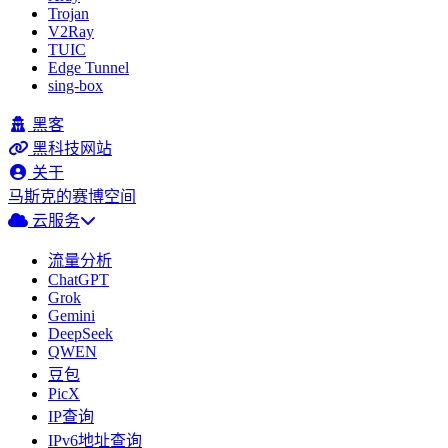
Trojan
V2Ray
TUIC
Edge Tunnel
sing-box
黑客
黑科技网站
关于
马斯克的赛博空间
云服务
流量分析
ChatGPT
Grok
Gemini
DeepSeek
QWEN
豆包
PicX
IP查询
IPv6地址查询