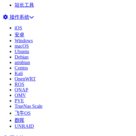
站长工具
操作系统
iOS
安卓
Windows
macOS
Ubuntu
Debian
armbian
Centos
Kali
OpenWRT
ROS
QNAP
OMV
PVE
TrueNas Scale
飞牛OS
群晖
UNRAID