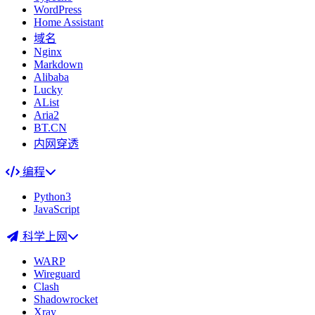
WordPress
Home Assistant
域名
Nginx
Markdown
Alibaba
Lucky
AList
Aria2
BT.CN
内网穿透
编程
Python3
JavaScript
科学上网
WARP
Wireguard
Clash
Shadowrocket
Xray