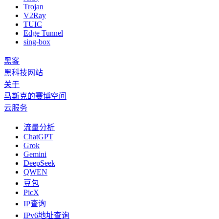
Trojan
V2Ray
TUIC
Edge Tunnel
sing-box
黑客
黑科技网站
关于
马斯克的赛博空间
云服务
流量分析
ChatGPT
Grok
Gemini
DeepSeek
QWEN
豆包
PicX
IP查询
IPv6地址查询