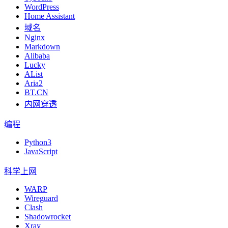
WordPress
Home Assistant
域名
Nginx
Markdown
Alibaba
Lucky
AList
Aria2
BT.CN
内网穿透
编程
Python3
JavaScript
科学上网
WARP
Wireguard
Clash
Shadowrocket
Xray