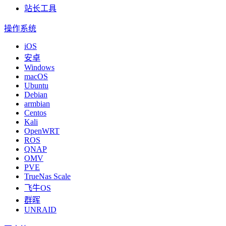
站长工具
操作系统
iOS
安卓
Windows
macOS
Ubuntu
Debian
armbian
Centos
Kali
OpenWRT
ROS
QNAP
OMV
PVE
TrueNas Scale
飞牛OS
群晖
UNRAID