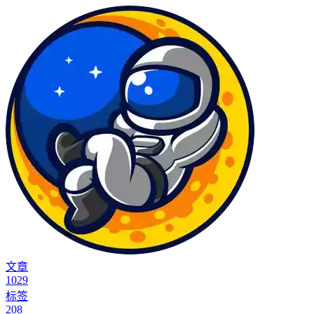
文章
1029
标签
208