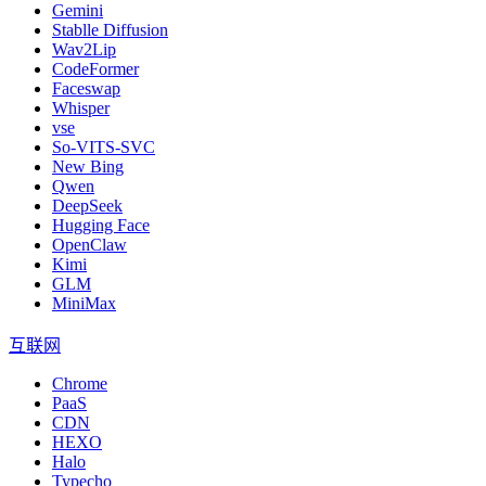
Gemini
Stablle Diffusion
Wav2Lip
CodeFormer
Faceswap
Whisper
vse
So-VITS-SVC
New Bing
Qwen
DeepSeek
Hugging Face
OpenClaw
Kimi
GLM
MiniMax
互联网
Chrome
PaaS
CDN
HEXO
Halo
Typecho