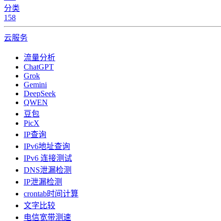
分类
158
云服务
流量分析
ChatGPT
Grok
Gemini
DeepSeek
QWEN
豆包
PicX
IP查询
IPv6地址查询
IPv6 连接测试
DNS泄漏检测
IP泄漏检测
crontab时间计算
文字比较
电信宽带测速