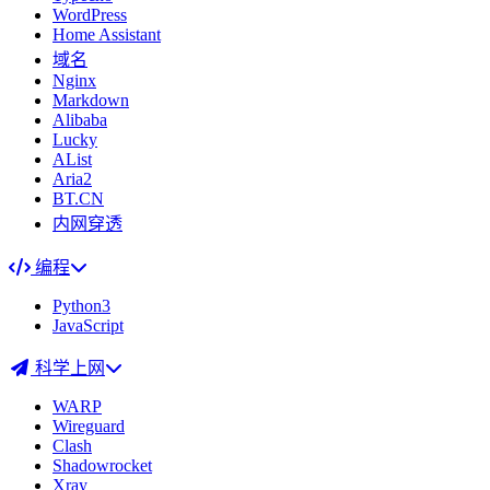
WordPress
Home Assistant
域名
Nginx
Markdown
Alibaba
Lucky
AList
Aria2
BT.CN
内网穿透
编程
Python3
JavaScript
科学上网
WARP
Wireguard
Clash
Shadowrocket
Xray