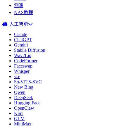
测速
NAS教程
人工智能
Claude
ChatGPT
Gemini
Stablle Diffusion
Wav2Lip
CodeFormer
Faceswap
Whisper
vse
So-VITS-SVC
New Bing
Qwen
DeepSeek
Hugging Face
OpenClaw
Kimi
GLM
MiniMax