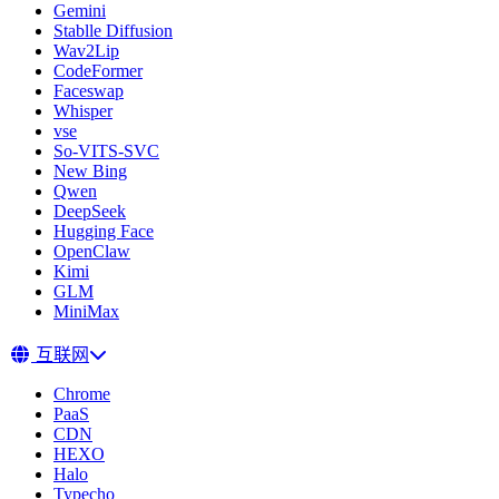
Gemini
Stablle Diffusion
Wav2Lip
CodeFormer
Faceswap
Whisper
vse
So-VITS-SVC
New Bing
Qwen
DeepSeek
Hugging Face
OpenClaw
Kimi
GLM
MiniMax
互联网
Chrome
PaaS
CDN
HEXO
Halo
Typecho