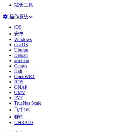
站长工具
操作系统
iOS
安卓
Windows
macOS
Ubuntu
Debian
armbian
Centos
Kali
OpenWRT
ROS
QNAP
OMV
PVE
TrueNas Scale
飞牛OS
群晖
UNRAID