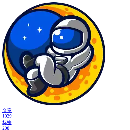
文章
1029
标签
208