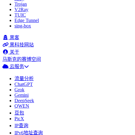
Trojan
V2Ray
TUIC
Edge Tunnel
sing-box
黑客
黑科技网站
关于
马斯克的赛博空间
云服务
流量分析
ChatGPT
Grok
Gemini
DeepSeek
QWEN
豆包
PicX
IP查询
IPv6地址查询