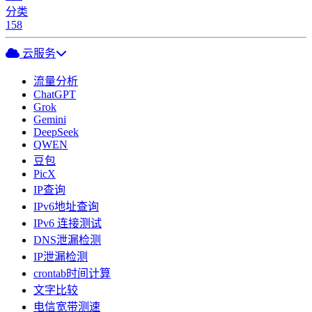
分类
158
云服务
流量分析
ChatGPT
Grok
Gemini
DeepSeek
QWEN
豆包
PicX
IP查询
IPv6地址查询
IPv6 连接测试
DNS泄漏检测
IP泄漏检测
crontab时间计算
文字比较
电信宽带测速