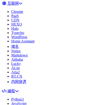
互联网
Chrome
PaaS
CDN
HEXO
Halo
Typecho
WordPress
Home Assistant
域名
Nginx
Markdown
Alibaba
Lucky
AList
Aria2
BT.CN
内网穿透
编程
Python3
JavaScript