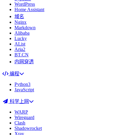
WordPress
Home Assistant
域名
Nginx
Markdown
Alibaba
Lucky
AList
Aria2
BT.CN
内网穿透
编程
Python3
JavaScript
科学上网
WARP
Wireguard
Clash
Shadowrocket
Xray