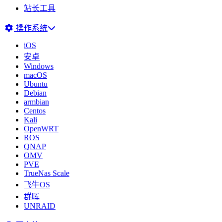
站长工具
操作系统
iOS
安卓
Windows
macOS
Ubuntu
Debian
armbian
Centos
Kali
OpenWRT
ROS
QNAP
OMV
PVE
TrueNas Scale
飞牛OS
群晖
UNRAID