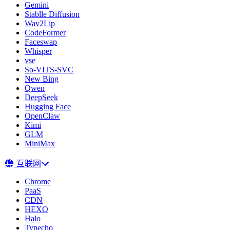
Gemini
Stablle Diffusion
Wav2Lip
CodeFormer
Faceswap
Whisper
vse
So-VITS-SVC
New Bing
Qwen
DeepSeek
Hugging Face
OpenClaw
Kimi
GLM
MiniMax
互联网
Chrome
PaaS
CDN
HEXO
Halo
Typecho