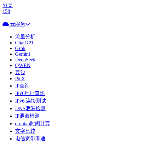
分类
158
云服务
流量分析
ChatGPT
Grok
Gemini
DeepSeek
QWEN
豆包
PicX
IP查询
IPv6地址查询
IPv6 连接测试
DNS泄漏检测
IP泄漏检测
crontab时间计算
文字比较
电信宽带测速