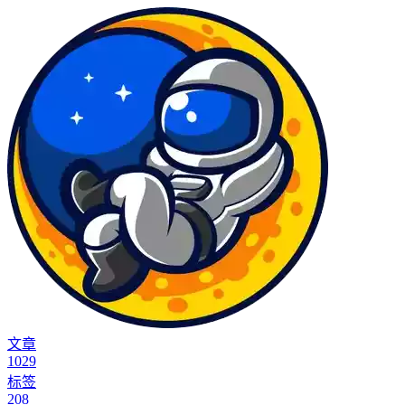
文章
1029
标签
208