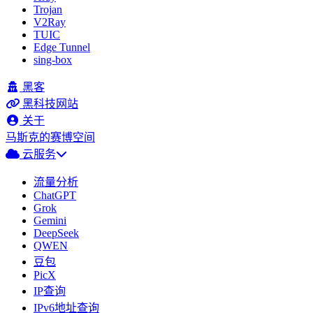
Trojan
V2Ray
TUIC
Edge Tunnel
sing-box
黑客
黑科技网站
关于
马斯克的赛博空间
云服务
流量分析
ChatGPT
Grok
Gemini
DeepSeek
QWEN
豆包
PicX
IP查询
IPv6地址查询