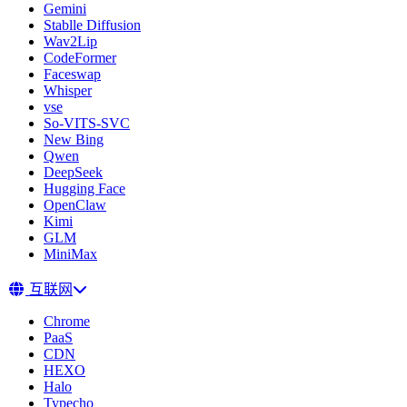
Gemini
Stablle Diffusion
Wav2Lip
CodeFormer
Faceswap
Whisper
vse
So-VITS-SVC
New Bing
Qwen
DeepSeek
Hugging Face
OpenClaw
Kimi
GLM
MiniMax
互联网
Chrome
PaaS
CDN
HEXO
Halo
Typecho