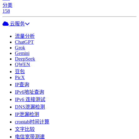
分类
158
云服务
流量分析
ChatGPT
Grok
Gemini
DeepSeek
QWEN
豆包
PicX
IP查询
IPv6地址查询
IPv6 连接测试
DNS泄漏检测
IP泄漏检测
crontab时间计算
文字比较
电信宽带测速