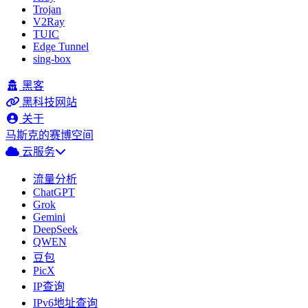
Trojan
V2Ray
TUIC
Edge Tunnel
sing-box
黑客
黑科技网站
关于
马斯克的赛博空间
云服务
流量分析
ChatGPT
Grok
Gemini
DeepSeek
QWEN
豆包
PicX
IP查询
IPv6地址查询