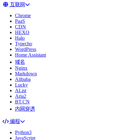
互联网
Chrome
PaaS
CDN
HEXO
Halo
Typecho
WordPress
Home Assistant
域名
Nginx
Markdown
Alibaba
Lucky
AList
Aria2
BT.CN
内网穿透
编程
Python3
JavaScript