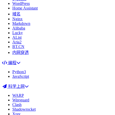
WordPress
Home Assistant
域名
Nginx
Markdown
Alibaba
Lucky
AList
Aria2
BT.CN
内网穿透
编程
Python3
JavaScript
科学上网
WARP
Wireguard
Clash
Shadowrocket
Xray