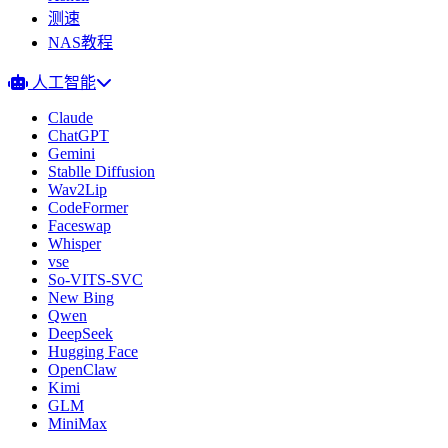
测速
NAS教程
人工智能
Claude
ChatGPT
Gemini
Stablle Diffusion
Wav2Lip
CodeFormer
Faceswap
Whisper
vse
So-VITS-SVC
New Bing
Qwen
DeepSeek
Hugging Face
OpenClaw
Kimi
GLM
MiniMax