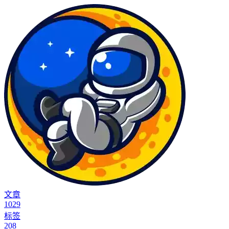
文章
1029
标签
208