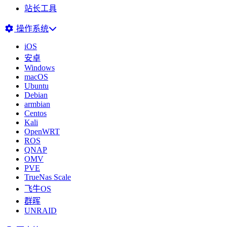
站长工具
操作系统
iOS
安卓
Windows
macOS
Ubuntu
Debian
armbian
Centos
Kali
OpenWRT
ROS
QNAP
OMV
PVE
TrueNas Scale
飞牛OS
群晖
UNRAID