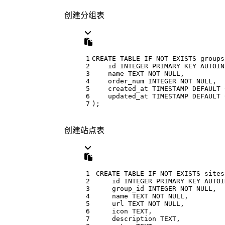
创建分组表
1
CREATE
TABLE
 IF 
NOT
EXISTS
groups
2
    id 
INTEGER
PRIMARY
 KEY AUTOIN
3
    name TEXT 
NOT
NULL
, 
4
    order_num 
INTEGER
NOT
NULL
, 
5
    created_at 
TIMESTAMP
DEFAULT
6
    updated_at 
TIMESTAMP
DEFAULT
7
);
创建站点表
1
CREATE
TABLE
 IF 
NOT
EXISTS
 sites
2
    id 
INTEGER
PRIMARY
 KEY AUTOI
3
    group_id 
INTEGER
NOT
NULL
, 
4
    name TEXT 
NOT
NULL
, 
5
    url TEXT 
NOT
NULL
, 
6
    icon TEXT, 
7
    description TEXT, 