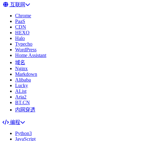
互联网
Chrome
PaaS
CDN
HEXO
Halo
Typecho
WordPress
Home Assistant
域名
Nginx
Markdown
Alibaba
Lucky
AList
Aria2
BT.CN
内网穿透
编程
Python3
JavaScript