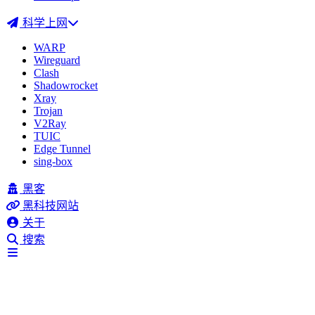
科学上网
WARP
Wireguard
Clash
Shadowrocket
Xray
Trojan
V2Ray
TUIC
Edge Tunnel
sing-box
黑客
黑科技网站
关于
搜索