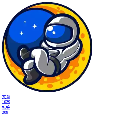
文章
1029
标签
208