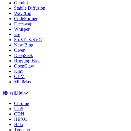
Gemini
Stablle Diffusion
Wav2Lip
CodeFormer
Faceswap
Whisper
vse
So-VITS-SVC
New Bing
Qwen
DeepSeek
Hugging Face
OpenClaw
Kimi
GLM
MiniMax
互联网
Chrome
PaaS
CDN
HEXO
Halo
Typecho