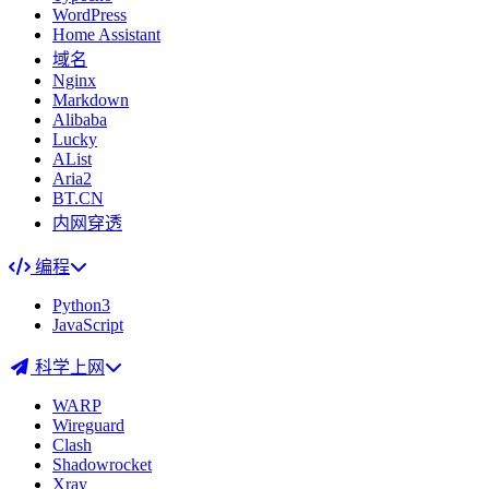
WordPress
Home Assistant
域名
Nginx
Markdown
Alibaba
Lucky
AList
Aria2
BT.CN
内网穿透
编程
Python3
JavaScript
科学上网
WARP
Wireguard
Clash
Shadowrocket
Xray