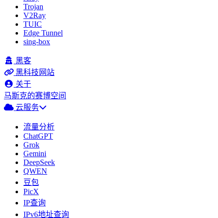
Trojan
V2Ray
TUIC
Edge Tunnel
sing-box
黑客
黑科技网站
关于
马斯克的赛博空间
云服务
流量分析
ChatGPT
Grok
Gemini
DeepSeek
QWEN
豆包
PicX
IP查询
IPv6地址查询