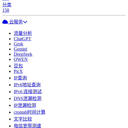
分类
158
云服务
流量分析
ChatGPT
Grok
Gemini
DeepSeek
QWEN
豆包
PicX
IP查询
IPv6地址查询
IPv6 连接测试
DNS泄漏检测
IP泄漏检测
crontab时间计算
文字比较
电信宽带测速