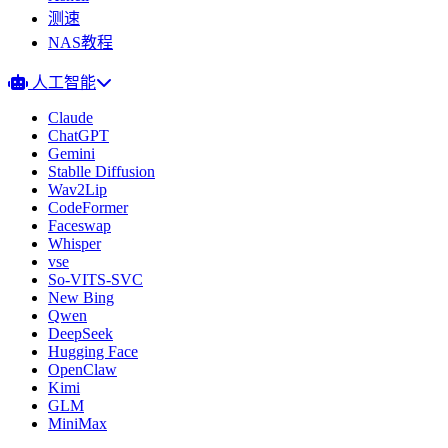
测速
NAS教程
人工智能
Claude
ChatGPT
Gemini
Stablle Diffusion
Wav2Lip
CodeFormer
Faceswap
Whisper
vse
So-VITS-SVC
New Bing
Qwen
DeepSeek
Hugging Face
OpenClaw
Kimi
GLM
MiniMax