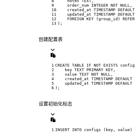
8
    notes TEXT, 
9
    order_num 
INTEGER
NOT
NULL
, 
10
    created_at 
TIMESTAMP
DEFAULT
11
    updated_at 
TIMESTAMP
DEFAULT
12
FOREIGN
 KEY (group_id) 
REFER
13
);
创建配置表
1
CREATE
TABLE
 IF 
NOT
EXISTS
 config
2
    key TEXT 
PRIMARY
 KEY,
3
value
 TEXT 
NOT
NULL
,
4
    created_at 
TIMESTAMP
DEFAULT
5
    updated_at 
TIMESTAMP
DEFAULT
6
);
设置初始化标志
1
INSERT
INTO
 configs (key, 
value
) 