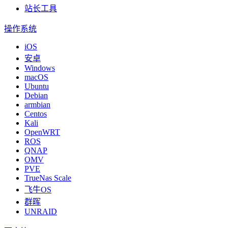
站长工具
操作系统
iOS
安卓
Windows
macOS
Ubuntu
Debian
armbian
Centos
Kali
OpenWRT
ROS
QNAP
OMV
PVE
TrueNas Scale
飞牛OS
群晖
UNRAID