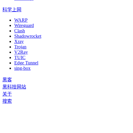
科学上网
WARP
Wireguard
Clash
Shadowrocket
Xray
Trojan
V2Ray
TUIC
Edge Tunnel
sing-box
黑客
黑科技网站
关于
搜索