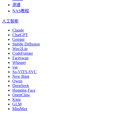
测速
NAS教程
人工智能
Claude
ChatGPT
Gemini
Stablle Diffusion
Wav2Lip
CodeFormer
Faceswap
Whisper
vse
So-VITS-SVC
New Bing
Qwen
DeepSeek
Hugging Face
OpenClaw
Kimi
GLM
MiniMax