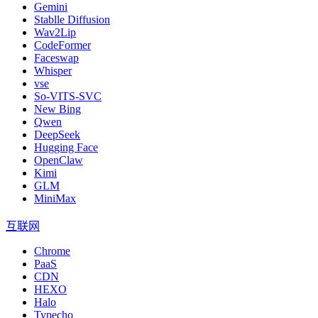
Gemini
Stablle Diffusion
Wav2Lip
CodeFormer
Faceswap
Whisper
vse
So-VITS-SVC
New Bing
Qwen
DeepSeek
Hugging Face
OpenClaw
Kimi
GLM
MiniMax
互联网
Chrome
PaaS
CDN
HEXO
Halo
Typecho