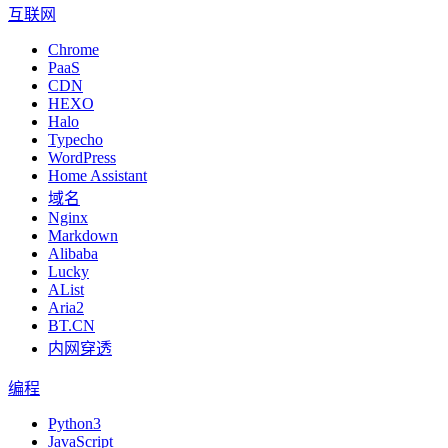
互联网
Chrome
PaaS
CDN
HEXO
Halo
Typecho
WordPress
Home Assistant
域名
Nginx
Markdown
Alibaba
Lucky
AList
Aria2
BT.CN
内网穿透
编程
Python3
JavaScript