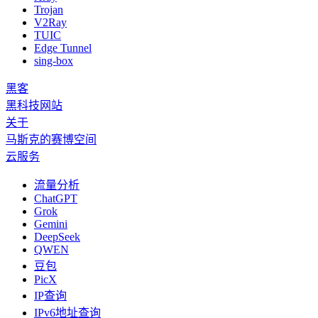
Trojan
V2Ray
TUIC
Edge Tunnel
sing-box
黑客
黑科技网站
关于
马斯克的赛博空间
云服务
流量分析
ChatGPT
Grok
Gemini
DeepSeek
QWEN
豆包
PicX
IP查询
IPv6地址查询