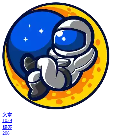
文章
1029
标签
208