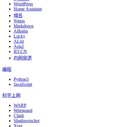
WordPress
Home Assistant
域名
Nginx
Markdown
Alibaba
Lucky
AList
Aria2
BT.CN
内网穿透
编程
Python3
JavaScript
科学上网
WARP
Wireguard
Clash
Shadowrocket
Xray