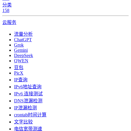
分类
158
云服务
流量分析
ChatGPT
Grok
Gemini
DeepSeek
QWEN
豆包
PicX
IP查询
IPv6地址查询
IPv6 连接测试
DNS泄漏检测
IP泄漏检测
crontab时间计算
文字比较
电信宽带测速