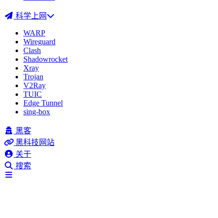
科学上网
WARP
Wireguard
Clash
Shadowrocket
Xray
Trojan
V2Ray
TUIC
Edge Tunnel
sing-box
黑客
黑科技网站
关于
搜索