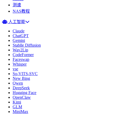
测速
NAS教程
人工智能
Claude
ChatGPT
Gemini
Stablle Diffusion
Wav2Lip
CodeFormer
Faceswap
Whisper
vse
So-VITS-SVC
New Bing
Qwen
DeepSeek
Hugging Face
OpenClaw
Kimi
GLM
MiniMax