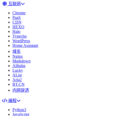
互联网
Chrome
PaaS
CDN
HEXO
Halo
Typecho
WordPress
Home Assistant
域名
Nginx
Markdown
Alibaba
Lucky
AList
Aria2
BT.CN
内网穿透
编程
Python3
JavaScript