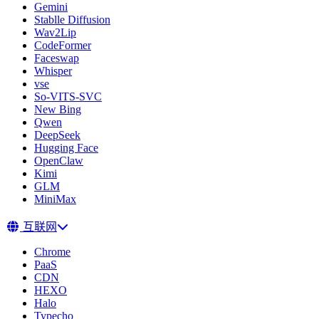
Gemini
Stablle Diffusion
Wav2Lip
CodeFormer
Faceswap
Whisper
vse
So-VITS-SVC
New Bing
Qwen
DeepSeek
Hugging Face
OpenClaw
Kimi
GLM
MiniMax
互联网
Chrome
PaaS
CDN
HEXO
Halo
Typecho