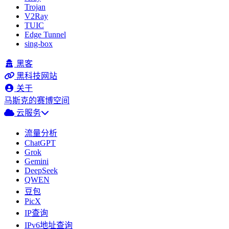
Trojan
V2Ray
TUIC
Edge Tunnel
sing-box
黑客
黑科技网站
关于
马斯克的赛博空间
云服务
流量分析
ChatGPT
Grok
Gemini
DeepSeek
QWEN
豆包
PicX
IP查询
IPv6地址查询