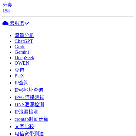
分类
158
云服务
流量分析
ChatGPT
Grok
Gemini
DeepSeek
QWEN
豆包
PicX
IP查询
IPv6地址查询
IPv6 连接测试
DNS泄漏检测
IP泄漏检测
crontab时间计算
文字比较
电信宽带测速