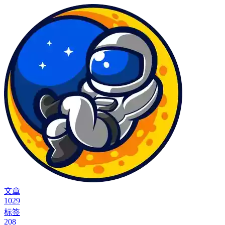
文章
1029
标签
208