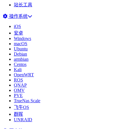
站长工具
操作系统
iOS
安卓
Windows
macOS
Ubuntu
Debian
armbian
Centos
Kali
OpenWRT
ROS
QNAP
OMV
PVE
TrueNas Scale
飞牛OS
群晖
UNRAID