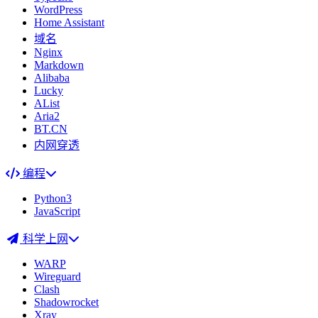
WordPress
Home Assistant
域名
Nginx
Markdown
Alibaba
Lucky
AList
Aria2
BT.CN
内网穿透
编程
Python3
JavaScript
科学上网
WARP
Wireguard
Clash
Shadowrocket
Xray