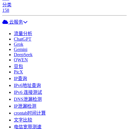
分类
158
云服务
流量分析
ChatGPT
Grok
Gemini
DeepSeek
QWEN
豆包
PicX
IP查询
IPv6地址查询
IPv6 连接测试
DNS泄漏检测
IP泄漏检测
crontab时间计算
文字比较
电信宽带测速