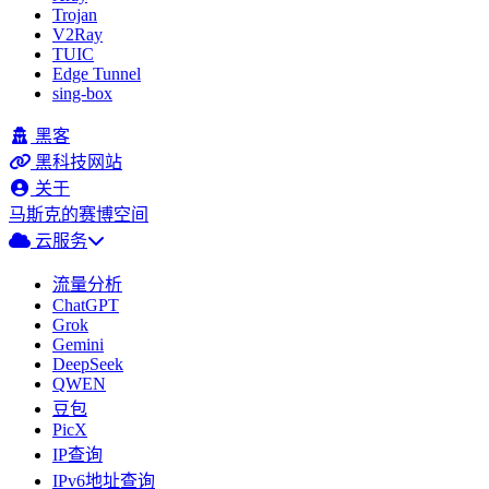
Trojan
V2Ray
TUIC
Edge Tunnel
sing-box
黑客
黑科技网站
关于
马斯克的赛博空间
云服务
流量分析
ChatGPT
Grok
Gemini
DeepSeek
QWEN
豆包
PicX
IP查询
IPv6地址查询