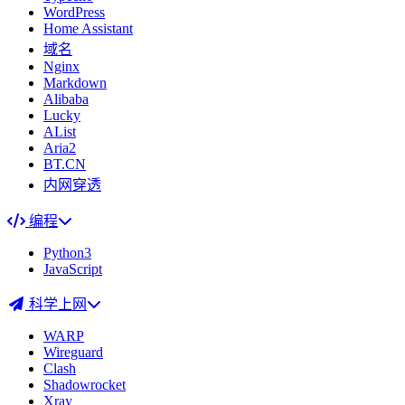
WordPress
Home Assistant
域名
Nginx
Markdown
Alibaba
Lucky
AList
Aria2
BT.CN
内网穿透
编程
Python3
JavaScript
科学上网
WARP
Wireguard
Clash
Shadowrocket
Xray