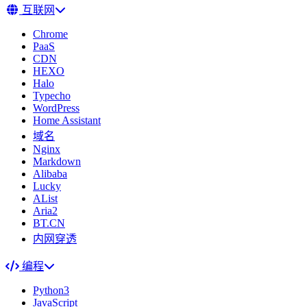
互联网
Chrome
PaaS
CDN
HEXO
Halo
Typecho
WordPress
Home Assistant
域名
Nginx
Markdown
Alibaba
Lucky
AList
Aria2
BT.CN
内网穿透
编程
Python3
JavaScript