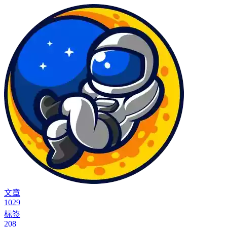
文章
1029
标签
208