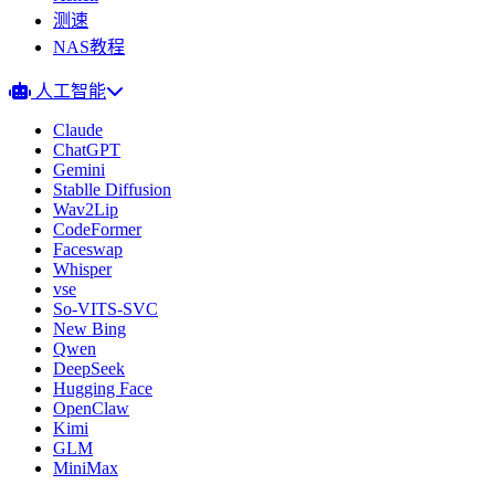
测速
NAS教程
人工智能
Claude
ChatGPT
Gemini
Stablle Diffusion
Wav2Lip
CodeFormer
Faceswap
Whisper
vse
So-VITS-SVC
New Bing
Qwen
DeepSeek
Hugging Face
OpenClaw
Kimi
GLM
MiniMax