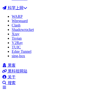
科学上网
WARP
Wireguard
Clash
Shadowrocket
Xray
Trojan
V2Ray
TUIC
Edge Tunnel
sing-box
黑客
黑科技网站
关于
搜索