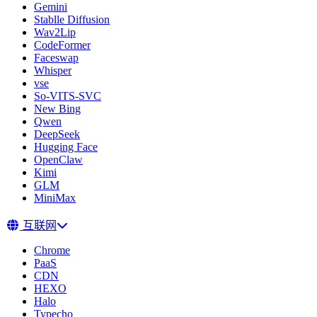
Gemini
Stablle Diffusion
Wav2Lip
CodeFormer
Faceswap
Whisper
vse
So-VITS-SVC
New Bing
Qwen
DeepSeek
Hugging Face
OpenClaw
Kimi
GLM
MiniMax
互联网
Chrome
PaaS
CDN
HEXO
Halo
Typecho