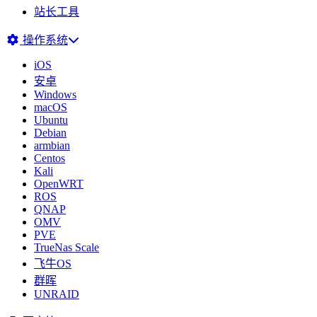
站长工具
操作系统
iOS
安卓
Windows
macOS
Ubuntu
Debian
armbian
Centos
Kali
OpenWRT
ROS
QNAP
OMV
PVE
TrueNas Scale
飞牛OS
群晖
UNRAID