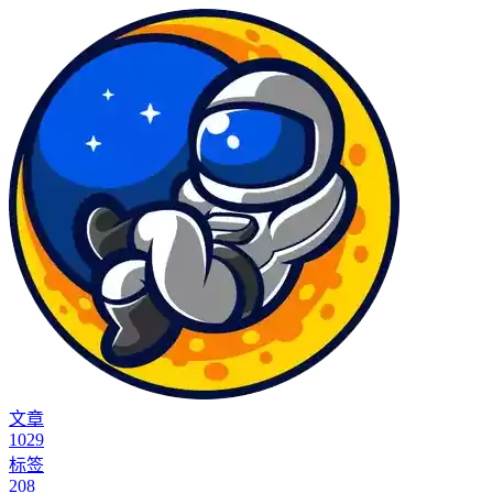
文章
1029
标签
208