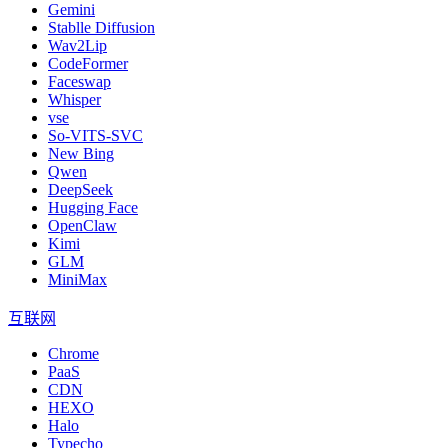
Gemini
Stablle Diffusion
Wav2Lip
CodeFormer
Faceswap
Whisper
vse
So-VITS-SVC
New Bing
Qwen
DeepSeek
Hugging Face
OpenClaw
Kimi
GLM
MiniMax
互联网
Chrome
PaaS
CDN
HEXO
Halo
Typecho