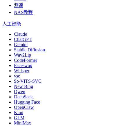
测速
NAS教程
人工智能
Claude
ChatGPT
Gemini
Stablle Diffusion
Wav2Lip
CodeFormer
Faceswap
Whisper
vse
So-VITS-SVC
New Bing
Qwen
DeepSeek
Hugging Face
OpenClaw
Kimi
GLM
MiniMax