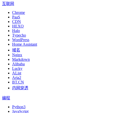
互联网
Chrome
PaaS
CDN
HEXO
Halo
Typecho
WordPress
Home Assistant
域名
Nginx
Markdown
Alibaba
Lucky
AList
Aria2
BT.CN
内网穿透
编程
Python3
JavaScript