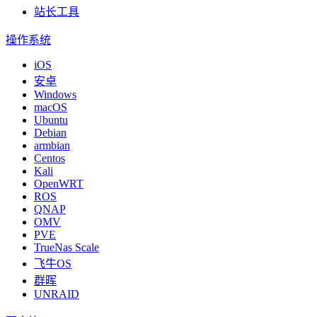
站长工具
操作系统
iOS
安卓
Windows
macOS
Ubuntu
Debian
armbian
Centos
Kali
OpenWRT
ROS
QNAP
OMV
PVE
TrueNas Scale
飞牛OS
群晖
UNRAID