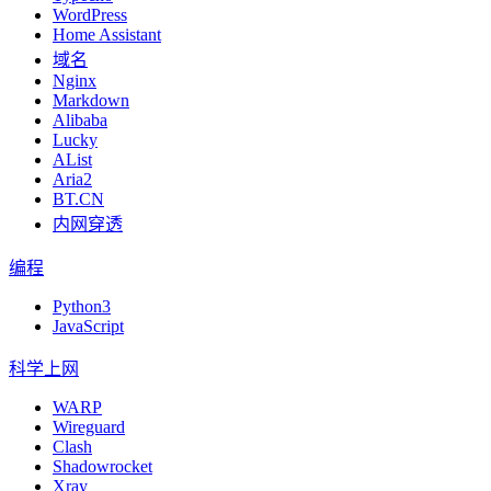
WordPress
Home Assistant
域名
Nginx
Markdown
Alibaba
Lucky
AList
Aria2
BT.CN
内网穿透
编程
Python3
JavaScript
科学上网
WARP
Wireguard
Clash
Shadowrocket
Xray