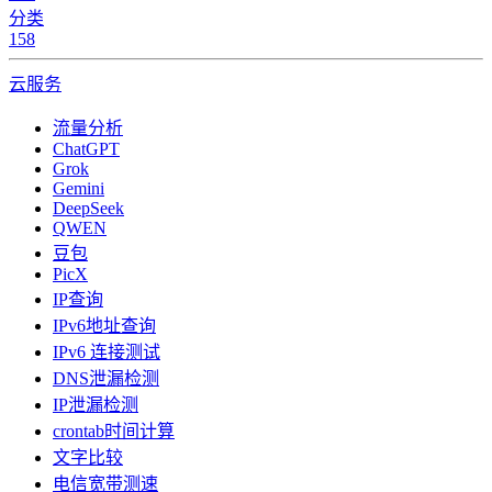
分类
158
云服务
流量分析
ChatGPT
Grok
Gemini
DeepSeek
QWEN
豆包
PicX
IP查询
IPv6地址查询
IPv6 连接测试
DNS泄漏检测
IP泄漏检测
crontab时间计算
文字比较
电信宽带测速