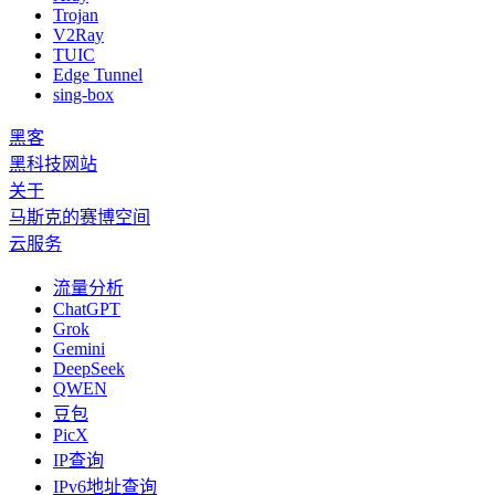
Trojan
V2Ray
TUIC
Edge Tunnel
sing-box
黑客
黑科技网站
关于
马斯克的赛博空间
云服务
流量分析
ChatGPT
Grok
Gemini
DeepSeek
QWEN
豆包
PicX
IP查询
IPv6地址查询