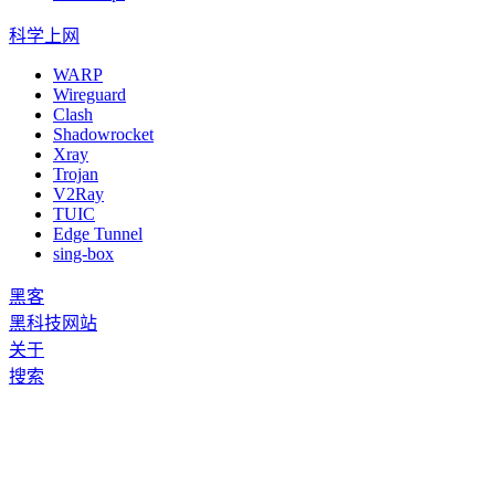
科学上网
WARP
Wireguard
Clash
Shadowrocket
Xray
Trojan
V2Ray
TUIC
Edge Tunnel
sing-box
黑客
黑科技网站
关于
搜索