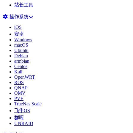
站长工具
操作系统
iOS
安卓
Windows
macOS
Ubuntu
Debian
armbian
Centos
Kali
OpenWRT
ROS
QNAP
OMV
PVE
TrueNas Scale
飞牛OS
群晖
UNRAID