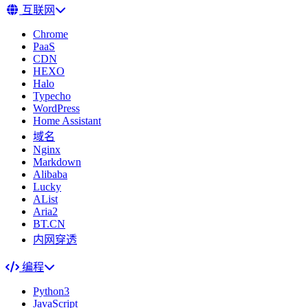
互联网
Chrome
PaaS
CDN
HEXO
Halo
Typecho
WordPress
Home Assistant
域名
Nginx
Markdown
Alibaba
Lucky
AList
Aria2
BT.CN
内网穿透
编程
Python3
JavaScript