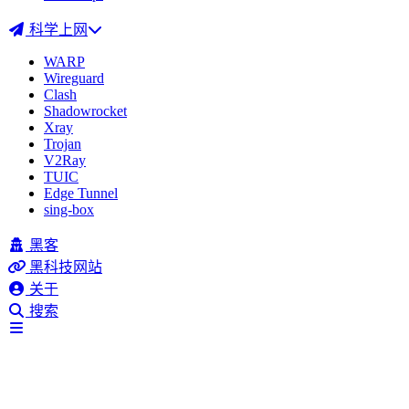
科学上网
WARP
Wireguard
Clash
Shadowrocket
Xray
Trojan
V2Ray
TUIC
Edge Tunnel
sing-box
黑客
黑科技网站
关于
搜索