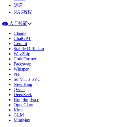
测速
NAS教程
人工智能
Claude
ChatGPT
Gemini
Stablle Diffusion
Wav2Lip
CodeFormer
Faceswap
Whisper
vse
So-VITS-SVC
New Bing
Qwen
DeepSeek
Hugging Face
OpenClaw
Kimi
GLM
MiniMax