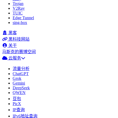
Trojan
V2Ray
TUIC
Edge Tunnel
sing-box
黑客
黑科技网站
关于
马斯克的赛博空间
云服务
流量分析
ChatGPT
Grok
Gemini
DeepSeek
QWEN
豆包
PicX
IP查询
IPv6地址查询