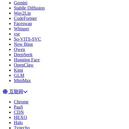
Gemini
Stablle Diffusion
Wav2Lip
CodeFormer
Faceswap
Whisper
vse
So-VITS-SVC
New Bing
Qwen
DeepSeek
Hugging Face
OpenClaw
Kimi
GLM
MiniMax
互联网
Chrome
PaaS
CDN
HEXO
Halo
Typecho