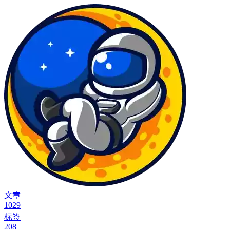
文章
1029
标签
208