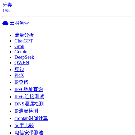
分类
158
云服务
流量分析
ChatGPT
Grok
Gemini
DeepSeek
QWEN
豆包
PicX
IP查询
IPv6地址查询
IPv6 连接测试
DNS泄漏检测
IP泄漏检测
crontab时间计算
文字比较
电信宽带测速