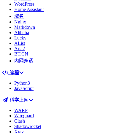
WordPress
Home Assistant
域名
Nginx
Markdown
Alibaba
Lucky
AList
Aria2
BT.CN
内网穿透
编程
Python3
JavaScript
科学上网
WARP
Wireguard
Clash
Shadowrocket
Xray