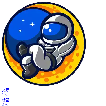
文章
1029
标签
208