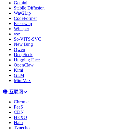
Gemini
Stablle Diffusion
Wav2Lip
CodeFormer
Faceswap
Whisper
vse
So-VITS-SVC
New Bing
Qwen
DeepSeek
Hugging Face
OpenClaw
Kimi
GLM
MiniMax
互联网
Chrome
PaaS
CDN
HEXO
Halo
Typecho