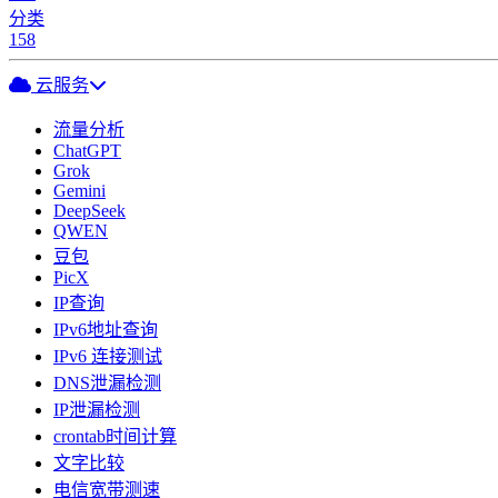
分类
158
云服务
流量分析
ChatGPT
Grok
Gemini
DeepSeek
QWEN
豆包
PicX
IP查询
IPv6地址查询
IPv6 连接测试
DNS泄漏检测
IP泄漏检测
crontab时间计算
文字比较
电信宽带测速