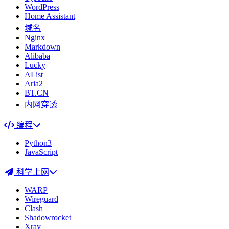
WordPress
Home Assistant
域名
Nginx
Markdown
Alibaba
Lucky
AList
Aria2
BT.CN
内网穿透
编程
Python3
JavaScript
科学上网
WARP
Wireguard
Clash
Shadowrocket
Xray