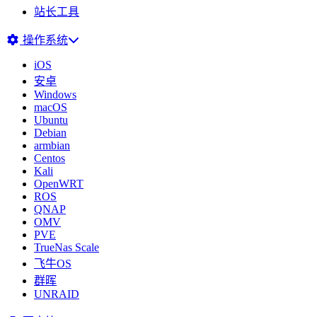
站长工具
操作系统
iOS
安卓
Windows
macOS
Ubuntu
Debian
armbian
Centos
Kali
OpenWRT
ROS
QNAP
OMV
PVE
TrueNas Scale
飞牛OS
群晖
UNRAID