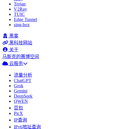
Trojan
V2Ray
TUIC
Edge Tunnel
sing-box
黑客
黑科技网站
关于
马斯克的赛博空间
云服务
流量分析
ChatGPT
Grok
Gemini
DeepSeek
QWEN
豆包
PicX
IP查询
IPv6地址查询