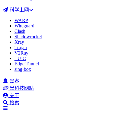
科学上网
WARP
Wireguard
Clash
Shadowrocket
Xray
Trojan
V2Ray
TUIC
Edge Tunnel
sing-box
黑客
黑科技网站
关于
搜索