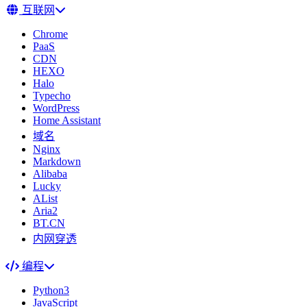
互联网
Chrome
PaaS
CDN
HEXO
Halo
Typecho
WordPress
Home Assistant
域名
Nginx
Markdown
Alibaba
Lucky
AList
Aria2
BT.CN
内网穿透
编程
Python3
JavaScript