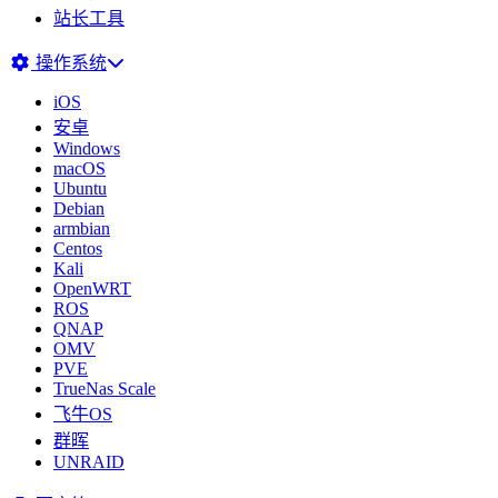
站长工具
操作系统
iOS
安卓
Windows
macOS
Ubuntu
Debian
armbian
Centos
Kali
OpenWRT
ROS
QNAP
OMV
PVE
TrueNas Scale
飞牛OS
群晖
UNRAID