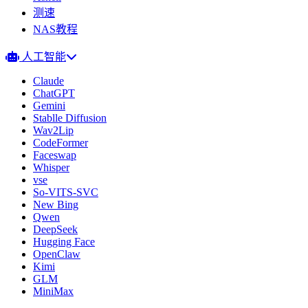
测速
NAS教程
人工智能
Claude
ChatGPT
Gemini
Stablle Diffusion
Wav2Lip
CodeFormer
Faceswap
Whisper
vse
So-VITS-SVC
New Bing
Qwen
DeepSeek
Hugging Face
OpenClaw
Kimi
GLM
MiniMax