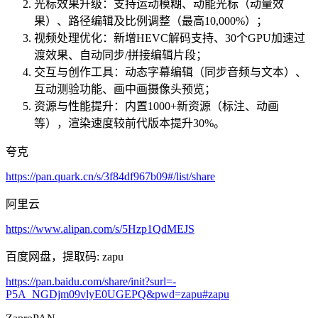
光标效果升级：支持运动模糊、动能光标（动量效
果）、路径编辑及比例调整（最高10,000%）；
视频处理优化：新增HEVC解码支持、30个GPU加速过
渡效果、自动同步/拼接编辑片段；
交互与创作工具：动态字幕编辑（同步音频与文本）、
互动测验功能、画中画摄像头预览；
资源与性能提升：内置1000+新资源（标注、动画
等），渲染速度较前代版本提升30%。
夸克
https://pan.quark.cn/s/3f84df967b09#/list/share
阿里云
https://www.alipan.com/s/5Hzp1QdMEJS
百度网盘，提取码: zapu
https://pan.baidu.com/share/init?surl=-
P5A_NGDjm09vlyE0UGEPQ&pwd=zapu#zapu