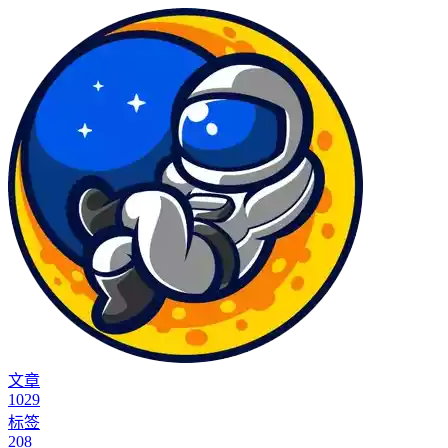
文章
1029
标签
208