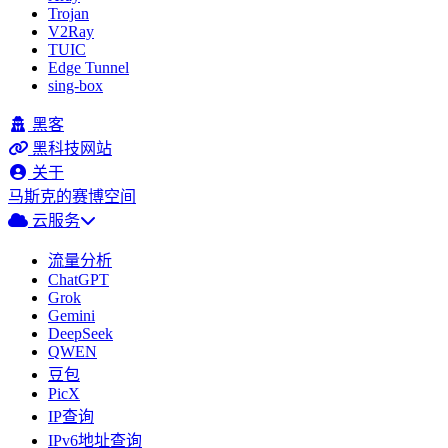
Trojan
V2Ray
TUIC
Edge Tunnel
sing-box
黑客
黑科技网站
关于
马斯克的赛博空间
云服务
流量分析
ChatGPT
Grok
Gemini
DeepSeek
QWEN
豆包
PicX
IP查询
IPv6地址查询