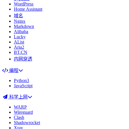
WordPress
Home Assistant
域名
Nginx
Markdown
Alibaba
Lucky
AList
Aria2
BT.CN
内网穿透
编程
Python3
JavaScript
科学上网
WARP
Wireguard
Clash
Shadowrocket
Xray