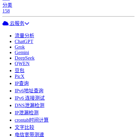
分类
158
云服务
流量分析
ChatGPT
Grok
Gemini
DeepSeek
QWEN
豆包
PicX
IP查询
IPv6地址查询
IPv6 连接测试
DNS泄漏检测
IP泄漏检测
crontab时间计算
文字比较
电信宽带测速