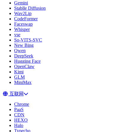
Gemini
Stablle Diffusion
Wav2Lip
CodeFormer
Faceswap
Whisper
vse
So-VITS-SVC
New Bing
Qwen
DeepSeek
Hugging Face
OpenClaw
Kimi
GLM
MiniMax
互联网
Chrome
PaaS
CDN
HEXO
Halo
Typecho