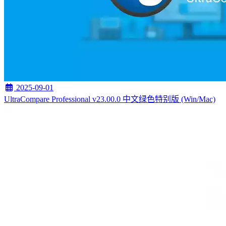
2025-09-01
UltraCompare Professional v23.00.0 中文绿色特别版 (Win/Mac)