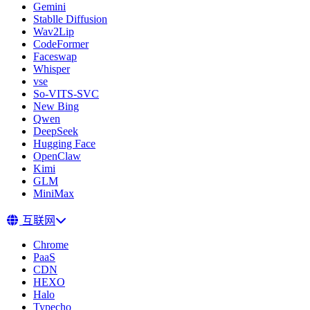
Gemini
Stablle Diffusion
Wav2Lip
CodeFormer
Faceswap
Whisper
vse
So-VITS-SVC
New Bing
Qwen
DeepSeek
Hugging Face
OpenClaw
Kimi
GLM
MiniMax
互联网
Chrome
PaaS
CDN
HEXO
Halo
Typecho