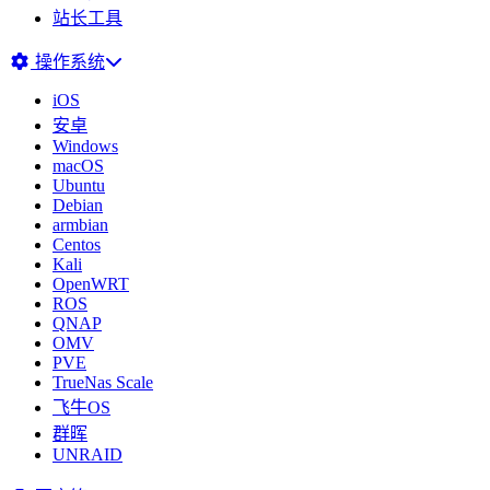
站长工具
操作系统
iOS
安卓
Windows
macOS
Ubuntu
Debian
armbian
Centos
Kali
OpenWRT
ROS
QNAP
OMV
PVE
TrueNas Scale
飞牛OS
群晖
UNRAID