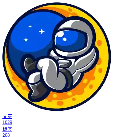
文章
1029
标签
208