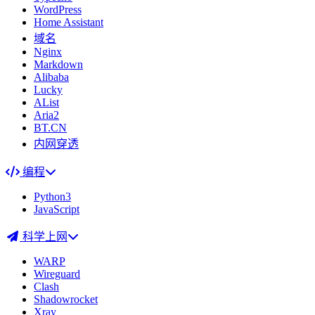
WordPress
Home Assistant
域名
Nginx
Markdown
Alibaba
Lucky
AList
Aria2
BT.CN
内网穿透
编程
Python3
JavaScript
科学上网
WARP
Wireguard
Clash
Shadowrocket
Xray