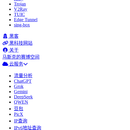
Trojan
V2Ray
TUIC
Edge Tunnel
sing-box
黑客
黑科技网站
关于
马斯克的赛博空间
云服务
流量分析
ChatGPT
Grok
Gemini
DeepSeek
QWEN
豆包
PicX
IP查询
IPv6地址查询