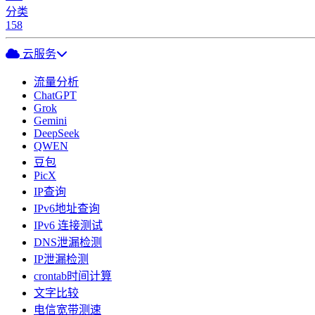
分类
158
云服务
流量分析
ChatGPT
Grok
Gemini
DeepSeek
QWEN
豆包
PicX
IP查询
IPv6地址查询
IPv6 连接测试
DNS泄漏检测
IP泄漏检测
crontab时间计算
文字比较
电信宽带测速