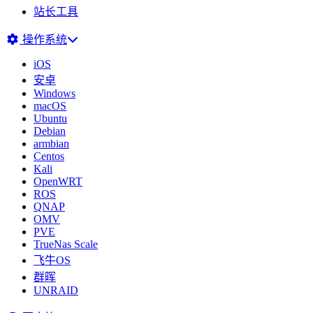
站长工具
操作系统
iOS
安卓
Windows
macOS
Ubuntu
Debian
armbian
Centos
Kali
OpenWRT
ROS
QNAP
OMV
PVE
TrueNas Scale
飞牛OS
群晖
UNRAID