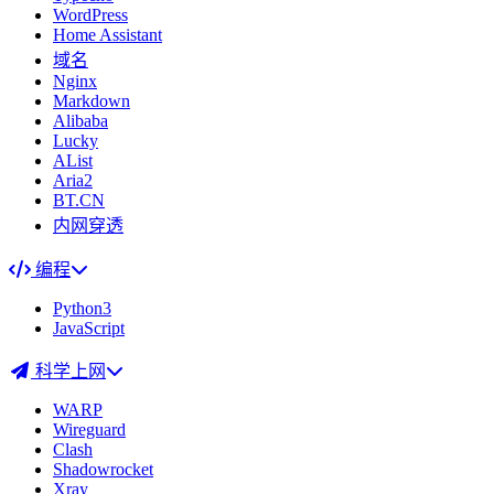
WordPress
Home Assistant
域名
Nginx
Markdown
Alibaba
Lucky
AList
Aria2
BT.CN
内网穿透
编程
Python3
JavaScript
科学上网
WARP
Wireguard
Clash
Shadowrocket
Xray