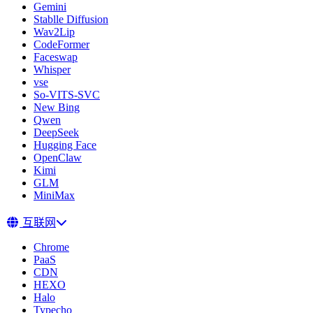
Gemini
Stablle Diffusion
Wav2Lip
CodeFormer
Faceswap
Whisper
vse
So-VITS-SVC
New Bing
Qwen
DeepSeek
Hugging Face
OpenClaw
Kimi
GLM
MiniMax
互联网
Chrome
PaaS
CDN
HEXO
Halo
Typecho