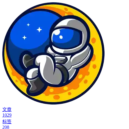
文章
1029
标签
208