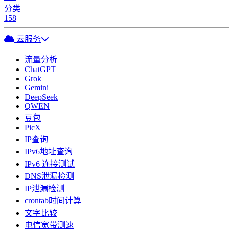
分类
158
云服务
流量分析
ChatGPT
Grok
Gemini
DeepSeek
QWEN
豆包
PicX
IP查询
IPv6地址查询
IPv6 连接测试
DNS泄漏检测
IP泄漏检测
crontab时间计算
文字比较
电信宽带测速