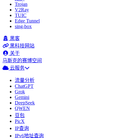
Trojan
V2Ray
TUIC
Edge Tunnel
sing-box
黑客
黑科技网站
关于
马斯克的赛博空间
云服务
流量分析
ChatGPT
Grok
Gemini
DeepSeek
QWEN
豆包
PicX
IP查询
IPv6地址查询