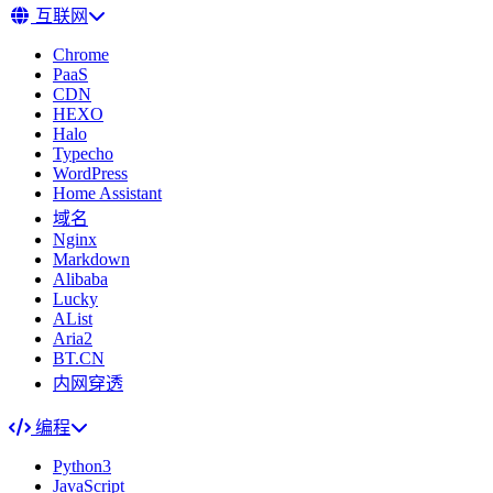
互联网
Chrome
PaaS
CDN
HEXO
Halo
Typecho
WordPress
Home Assistant
域名
Nginx
Markdown
Alibaba
Lucky
AList
Aria2
BT.CN
内网穿透
编程
Python3
JavaScript