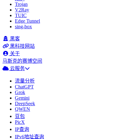
Trojan
V2Ray
TUIC
Edge Tunnel
sing-box
黑客
黑科技网站
关于
马斯克的赛博空间
云服务
流量分析
ChatGPT
Grok
Gemini
DeepSeek
QWEN
豆包
PicX
IP查询
IPv6地址查询