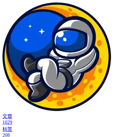
文章
1029
标签
208