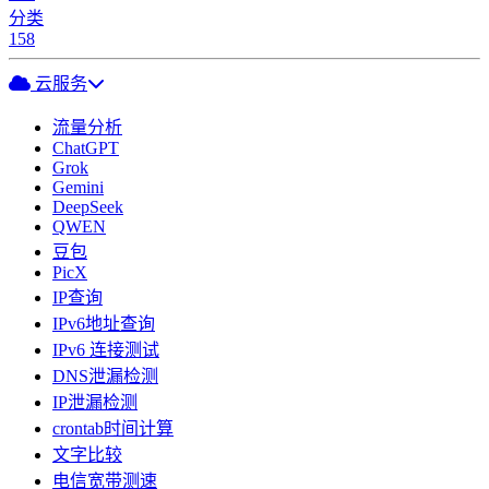
分类
158
云服务
流量分析
ChatGPT
Grok
Gemini
DeepSeek
QWEN
豆包
PicX
IP查询
IPv6地址查询
IPv6 连接测试
DNS泄漏检测
IP泄漏检测
crontab时间计算
文字比较
电信宽带测速