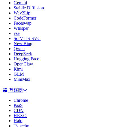
Gemini
Stablle Diffusion
Wav2Lip
CodeFormer
Faceswap
Whisper
vse
So-VITS-SVC
New Bing
Qwen
DeepSeek
Hugging Face
OpenClaw
Kimi
GLM
MiniMax
互联网
Chrome
PaaS
CDN
HEXO
Halo
Typecho