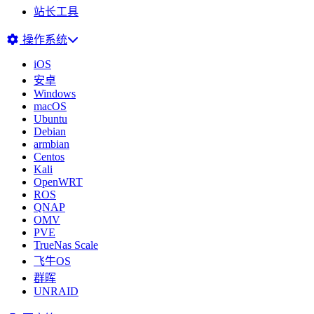
站长工具
操作系统
iOS
安卓
Windows
macOS
Ubuntu
Debian
armbian
Centos
Kali
OpenWRT
ROS
QNAP
OMV
PVE
TrueNas Scale
飞牛OS
群晖
UNRAID