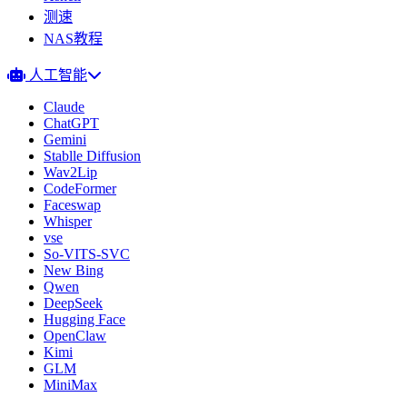
测速
NAS教程
人工智能
Claude
ChatGPT
Gemini
Stablle Diffusion
Wav2Lip
CodeFormer
Faceswap
Whisper
vse
So-VITS-SVC
New Bing
Qwen
DeepSeek
Hugging Face
OpenClaw
Kimi
GLM
MiniMax