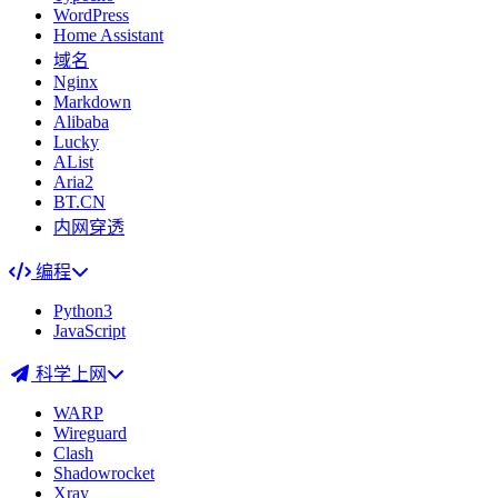
WordPress
Home Assistant
域名
Nginx
Markdown
Alibaba
Lucky
AList
Aria2
BT.CN
内网穿透
编程
Python3
JavaScript
科学上网
WARP
Wireguard
Clash
Shadowrocket
Xray