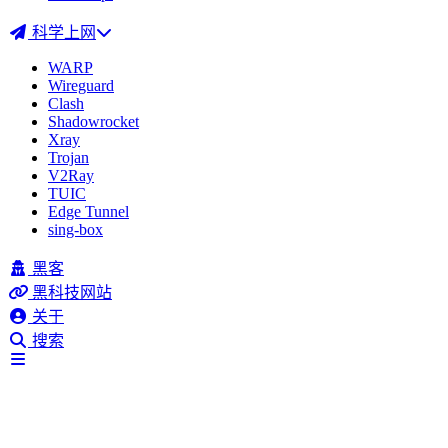
科学上网
WARP
Wireguard
Clash
Shadowrocket
Xray
Trojan
V2Ray
TUIC
Edge Tunnel
sing-box
黑客
黑科技网站
关于
搜索