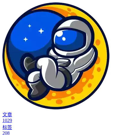
文章
1029
标签
208