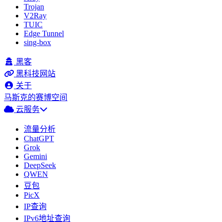
Trojan
V2Ray
TUIC
Edge Tunnel
sing-box
黑客
黑科技网站
关于
马斯克的赛博空间
云服务
流量分析
ChatGPT
Grok
Gemini
DeepSeek
QWEN
豆包
PicX
IP查询
IPv6地址查询