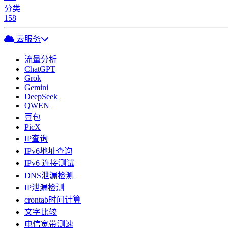
分类
158
云服务
流量分析
ChatGPT
Grok
Gemini
DeepSeek
QWEN
豆包
PicX
IP查询
IPv6地址查询
IPv6 连接测试
DNS泄漏检测
IP泄漏检测
crontab时间计算
文字比较
电信宽带测速