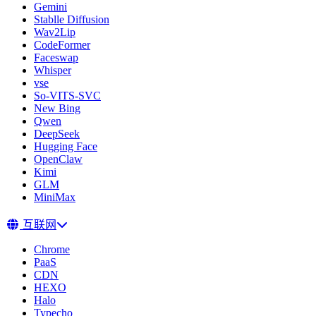
Gemini
Stablle Diffusion
Wav2Lip
CodeFormer
Faceswap
Whisper
vse
So-VITS-SVC
New Bing
Qwen
DeepSeek
Hugging Face
OpenClaw
Kimi
GLM
MiniMax
互联网
Chrome
PaaS
CDN
HEXO
Halo
Typecho