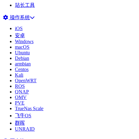
站长工具
操作系统
iOS
安卓
Windows
macOS
Ubuntu
Debian
armbian
Centos
Kali
OpenWRT
ROS
QNAP
OMV
PVE
TrueNas Scale
飞牛OS
群晖
UNRAID