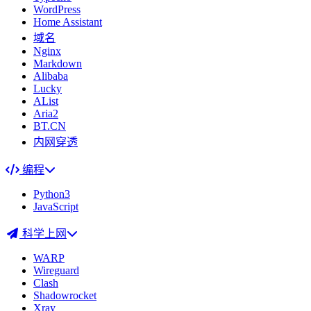
WordPress
Home Assistant
域名
Nginx
Markdown
Alibaba
Lucky
AList
Aria2
BT.CN
内网穿透
编程
Python3
JavaScript
科学上网
WARP
Wireguard
Clash
Shadowrocket
Xray