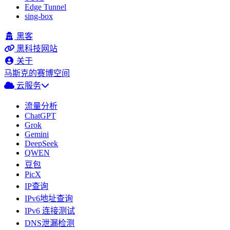
Edge Tunnel
sing-box
黑客
黑科技网站
关于
马斯克的赛博空间
云服务
流量分析
ChatGPT
Grok
Gemini
DeepSeek
QWEN
豆包
PicX
IP查询
IPv6地址查询
IPv6 连接测试
DNS泄漏检测