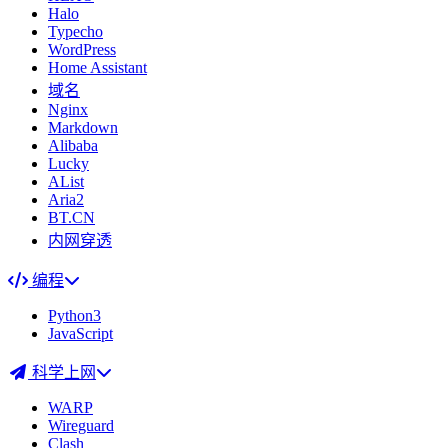
Halo
Typecho
WordPress
Home Assistant
域名
Nginx
Markdown
Alibaba
Lucky
AList
Aria2
BT.CN
内网穿透
编程
Python3
JavaScript
科学上网
WARP
Wireguard
Clash