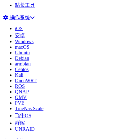
站长工具
操作系统
iOS
安卓
Windows
macOS
Ubuntu
Debian
armbian
Centos
Kali
OpenWRT
ROS
QNAP
OMV
PVE
TrueNas Scale
飞牛OS
群晖
UNRAID