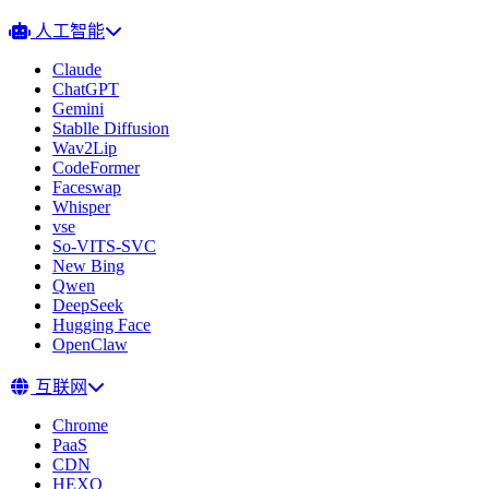
人工智能
Claude
ChatGPT
Gemini
Stablle Diffusion
Wav2Lip
CodeFormer
Faceswap
Whisper
vse
So-VITS-SVC
New Bing
Qwen
DeepSeek
Hugging Face
OpenClaw
互联网
Chrome
PaaS
CDN
HEXO