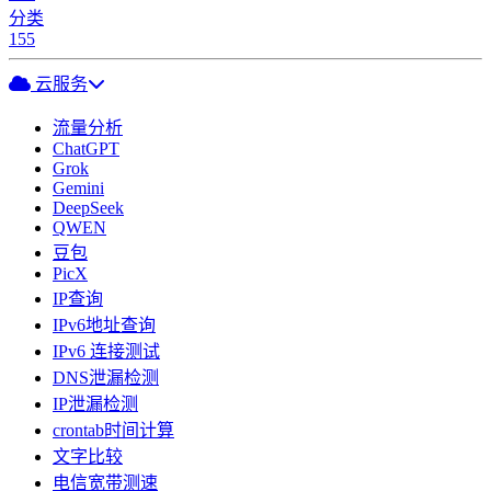
分类
155
云服务
流量分析
ChatGPT
Grok
Gemini
DeepSeek
QWEN
豆包
PicX
IP查询
IPv6地址查询
IPv6 连接测试
DNS泄漏检测
IP泄漏检测
crontab时间计算
文字比较
电信宽带测速