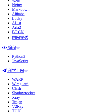
域名
Nginx
Markdown
Alibaba
Lucky
AList
Aria2
BT.CN
内网穿透
编程
Python3
JavaScript
科学上网
WARP
Wireguard
Clash
Shadowrocket
Xray
Trojan
V2Ray
TUIC