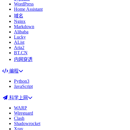
WordPress
Home Assistant
域名
Nginx
Markdown
Alibaba
Lucky
AList
Aria2
BT.CN
内网穿透
编程
Python3
JavaScript
科学上网
WARP
Wireguard
Clash
Shadowrocket
Xray