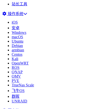
站长工具
操作系统
iOS
安卓
Windows
macOS
Ubuntu
Debian
armbian
Centos
Kali
OpenWRT
ROS
QNAP
OMV
PVE
TrueNas Scale
飞牛OS
群晖
UNRAID