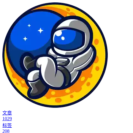
文章
1029
标签
208