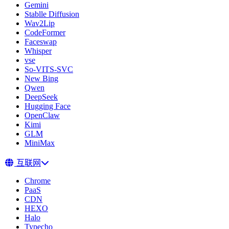
Gemini
Stablle Diffusion
Wav2Lip
CodeFormer
Faceswap
Whisper
vse
So-VITS-SVC
New Bing
Qwen
DeepSeek
Hugging Face
OpenClaw
Kimi
GLM
MiniMax
互联网
Chrome
PaaS
CDN
HEXO
Halo
Typecho