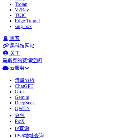
Trojan
V2Ray
TUIC
Edge Tunnel
sing-box
黑客
黑科技网站
关于
马斯克的赛博空间
云服务
流量分析
ChatGPT
Grok
Gemini
DeepSeek
QWEN
豆包
PicX
IP查询
IPv6地址查询