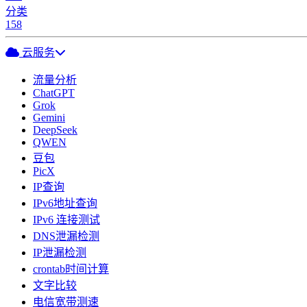
分类
158
云服务
流量分析
ChatGPT
Grok
Gemini
DeepSeek
QWEN
豆包
PicX
IP查询
IPv6地址查询
IPv6 连接测试
DNS泄漏检测
IP泄漏检测
crontab时间计算
文字比较
电信宽带测速