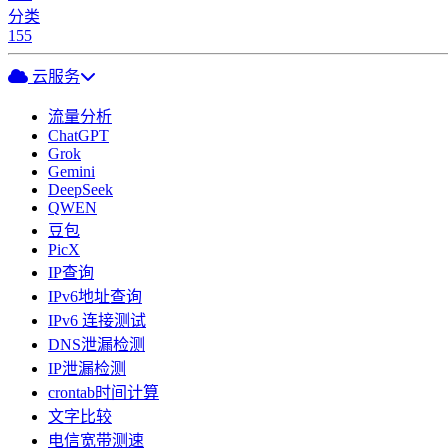
分类
155
云服务
流量分析
ChatGPT
Grok
Gemini
DeepSeek
QWEN
豆包
PicX
IP查询
IPv6地址查询
IPv6 连接测试
DNS泄漏检测
IP泄漏检测
crontab时间计算
文字比较
电信宽带测速