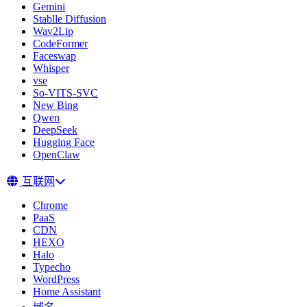
Gemini
Stablle Diffusion
Wav2Lip
CodeFormer
Faceswap
Whisper
vse
So-VITS-SVC
New Bing
Qwen
DeepSeek
Hugging Face
OpenClaw
互联网
Chrome
PaaS
CDN
HEXO
Halo
Typecho
WordPress
Home Assistant