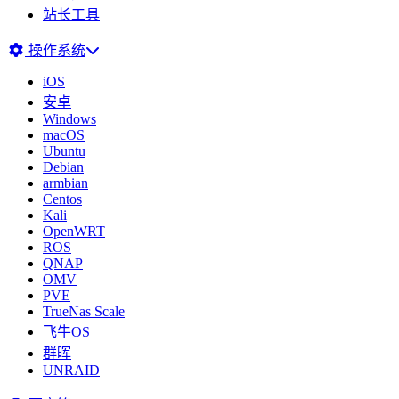
站长工具
操作系统
iOS
安卓
Windows
macOS
Ubuntu
Debian
armbian
Centos
Kali
OpenWRT
ROS
QNAP
OMV
PVE
TrueNas Scale
飞牛OS
群晖
UNRAID