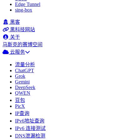
Edge Tunnel
sing-box
黑客
黑科技网站
关于
马斯克的赛博空间
云服务
流量分析
ChatGPT
Grok
Gemini
DeepSeek
QWEN
豆包
PicX
IP查询
IPv6地址查询
IPv6 连接测试
DNS泄漏检测