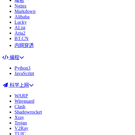
域名
Nginx
Markdown
Alibaba
Lucky
AList
Aria2
BT.CN
内网穿透
编程
Python3
JavaScript
科学上网
WARP
Wireguard
Clash
Shadowrocket
Xray
Trojan
V2Ray
TUIC