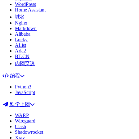
WordPress
Home Assistant
域名
Nginx
Markdown
Alibaba
Lucky
AList
Aria2
BT.CN
内网穿透
编程
Python3
JavaScript
科学上网
WARP
Wireguard
Clash
Shadowrocket
Xray