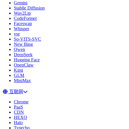
Gemini
Stablle Diffusion
Wav2Lip
CodeFormer
Faceswap
Whisper
vse
So-VITS-SVC
New Bing
Qwen
DeepSeek
Hugging Face
OpenClaw
Kimi
GLM
MiniMax
互联网
Chrome
PaaS
CDN
HEXO
Halo
Typecho