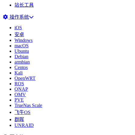
站长工具
操作系统
iOS
安卓
Windows
macOS
Ubuntu
Debian
armbian
Centos
Kali
OpenWRT
ROS
QNAP
OMV
PVE
TrueNas Scale
飞牛OS
群晖
UNRAID