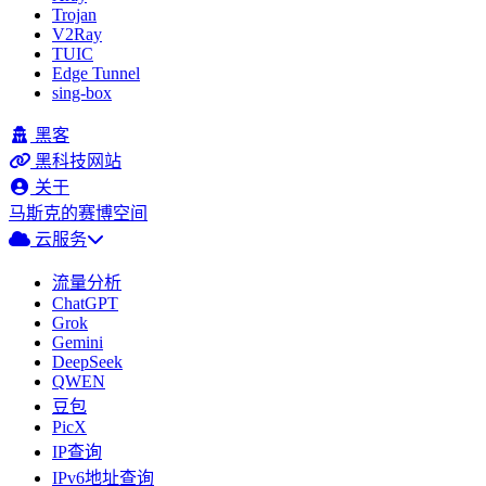
Trojan
V2Ray
TUIC
Edge Tunnel
sing-box
黑客
黑科技网站
关于
马斯克的赛博空间
云服务
流量分析
ChatGPT
Grok
Gemini
DeepSeek
QWEN
豆包
PicX
IP查询
IPv6地址查询