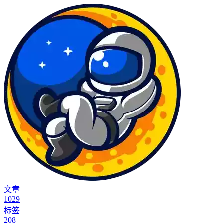
文章
1029
标签
208