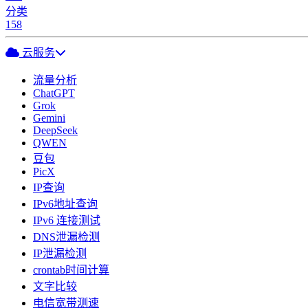
分类
158
云服务
流量分析
ChatGPT
Grok
Gemini
DeepSeek
QWEN
豆包
PicX
IP查询
IPv6地址查询
IPv6 连接测试
DNS泄漏检测
IP泄漏检测
crontab时间计算
文字比较
电信宽带测速