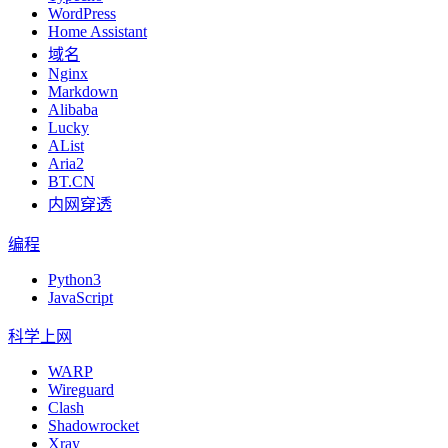
WordPress
Home Assistant
域名
Nginx
Markdown
Alibaba
Lucky
AList
Aria2
BT.CN
内网穿透
编程
Python3
JavaScript
科学上网
WARP
Wireguard
Clash
Shadowrocket
Xray