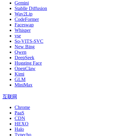
Gemini
Stablle Diffusion
Wav2Lip
CodeFormer
Faceswap
Whisper
vse
So-VITS-SVC
New Bing
Qwen
DeepSeek
Hugging Face
OpenClaw
Kimi
GLM
MiniMax
互联网
Chrome
PaaS
CDN
HEXO
Halo
Typecho