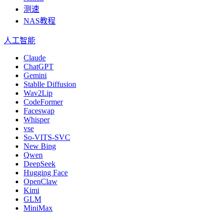
测速
NAS教程
人工智能
Claude
ChatGPT
Gemini
Stablle Diffusion
Wav2Lip
CodeFormer
Faceswap
Whisper
vse
So-VITS-SVC
New Bing
Qwen
DeepSeek
Hugging Face
OpenClaw
Kimi
GLM
MiniMax