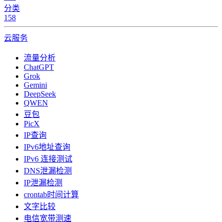
分类
158
云服务
流量分析
ChatGPT
Grok
Gemini
DeepSeek
QWEN
豆包
PicX
IP查询
IPv6地址查询
IPv6 连接测试
DNS泄漏检测
IP泄漏检测
crontab时间计算
文字比较
电信宽带测速