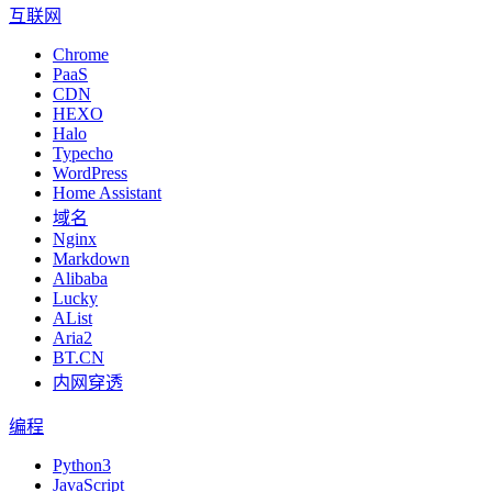
互联网
Chrome
PaaS
CDN
HEXO
Halo
Typecho
WordPress
Home Assistant
域名
Nginx
Markdown
Alibaba
Lucky
AList
Aria2
BT.CN
内网穿透
编程
Python3
JavaScript