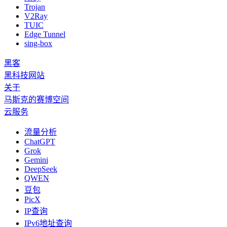
Trojan
V2Ray
TUIC
Edge Tunnel
sing-box
黑客
黑科技网站
关于
马斯克的赛博空间
云服务
流量分析
ChatGPT
Grok
Gemini
DeepSeek
QWEN
豆包
PicX
IP查询
IPv6地址查询