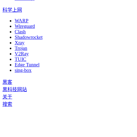
科学上网
WARP
Wireguard
Clash
Shadowrocket
Xray
Trojan
V2Ray
TUIC
Edge Tunnel
sing-box
黑客
黑科技网站
关于
搜索