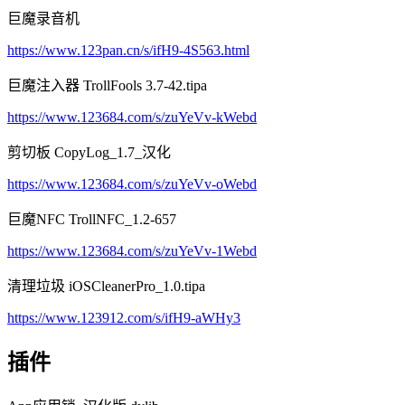
巨魔录音机
https://www.123pan.cn/s/ifH9-4S563.html
巨魔注入器 TrollFools 3.7-42.tipa
https://www.123684.com/s/zuYeVv-kWebd
剪切板 CopyLog_1.7_汉化
https://www.123684.com/s/zuYeVv-oWebd
巨魔NFC TrollNFC_1.2-657
https://www.123684.com/s/zuYeVv-1Webd
清理垃圾 iOSCleanerPro_1.0.tipa
https://www.123912.com/s/ifH9-aWHy3
插件