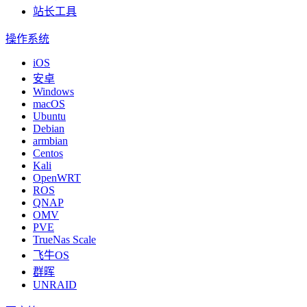
站长工具
操作系统
iOS
安卓
Windows
macOS
Ubuntu
Debian
armbian
Centos
Kali
OpenWRT
ROS
QNAP
OMV
PVE
TrueNas Scale
飞牛OS
群晖
UNRAID