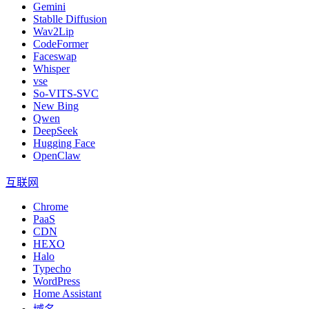
Gemini
Stablle Diffusion
Wav2Lip
CodeFormer
Faceswap
Whisper
vse
So-VITS-SVC
New Bing
Qwen
DeepSeek
Hugging Face
OpenClaw
互联网
Chrome
PaaS
CDN
HEXO
Halo
Typecho
WordPress
Home Assistant