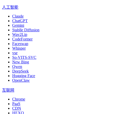
人工智能
Claude
ChatGPT
Gemini
Stablle Diffusion
Wav2Lip
CodeFormer
Faceswap
Whisper
vse
So-VITS-SVC
New Bing
Qwen
DeepSeek
Hugging Face
OpenClaw
互联网
Chrome
PaaS
CDN
HEXO