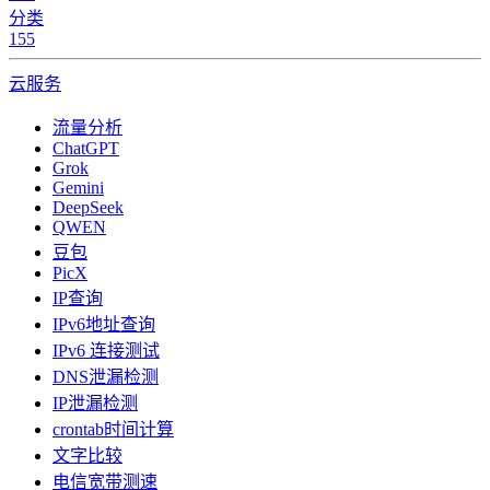
分类
155
云服务
流量分析
ChatGPT
Grok
Gemini
DeepSeek
QWEN
豆包
PicX
IP查询
IPv6地址查询
IPv6 连接测试
DNS泄漏检测
IP泄漏检测
crontab时间计算
文字比较
电信宽带测速