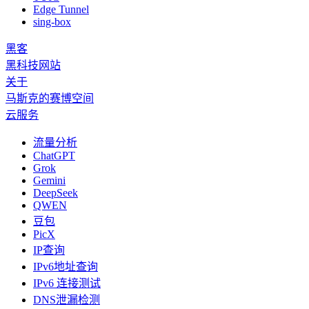
Edge Tunnel
sing-box
黑客
黑科技网站
关于
马斯克的赛博空间
云服务
流量分析
ChatGPT
Grok
Gemini
DeepSeek
QWEN
豆包
PicX
IP查询
IPv6地址查询
IPv6 连接测试
DNS泄漏检测