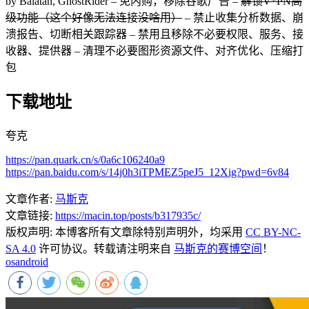
by Balatan, GhostRider – 免内购，移除谷歌广告 –
解锁V*PN高
级功能（这个好像无法连接没啥用）
– 禁止收集分析数据、崩
溃报告、切断相关跟踪器 – 禁用且移除不必要权限、服务、接
收器、提供器 – 清理不必要图形资源文件、对齐优化、压缩打
包
下载地址
夸克
https://pan.quark.cn/s/0a6c106240a9
https://pan.baidu.com/s/14j0h3iTPMEZ5peJ5_12Xig?pwd=6v84
文章作者:
马斯克
文章链接:
https://macin.top/posts/b317935c/
版权声明:
本博客所有文章除特别声明外，均采用
CC BY-NC-
SA 4.0
许可协议。转载请注明来自
马斯克的赛博空间
！
os
android