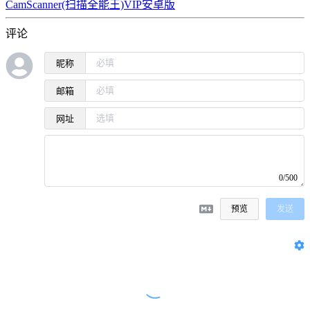
CamScanner(扫描全能王)VIP安卓版
评论
昵称
邮箱
网址
0/500
预览
发送