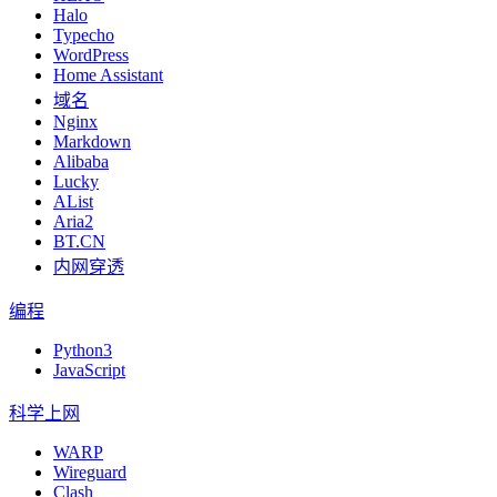
Halo
Typecho
WordPress
Home Assistant
域名
Nginx
Markdown
Alibaba
Lucky
AList
Aria2
BT.CN
内网穿透
编程
Python3
JavaScript
科学上网
WARP
Wireguard
Clash