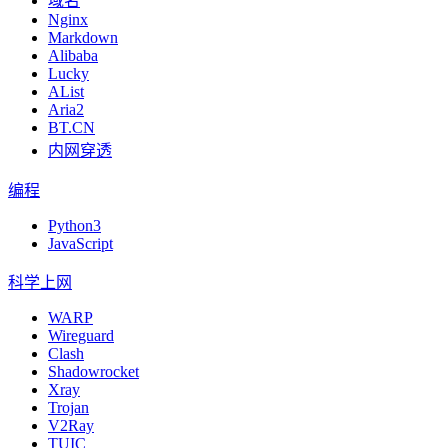
域名
Nginx
Markdown
Alibaba
Lucky
AList
Aria2
BT.CN
内网穿透
编程
Python3
JavaScript
科学上网
WARP
Wireguard
Clash
Shadowrocket
Xray
Trojan
V2Ray
TUIC