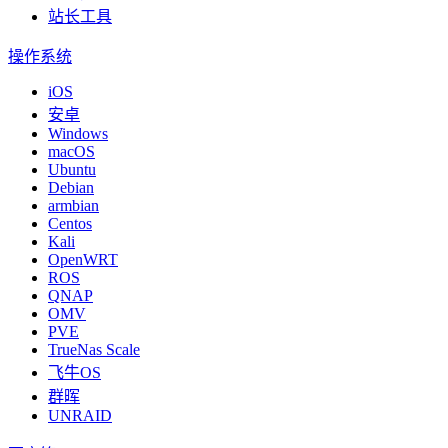
站长工具
操作系统
iOS
安卓
Windows
macOS
Ubuntu
Debian
armbian
Centos
Kali
OpenWRT
ROS
QNAP
OMV
PVE
TrueNas Scale
飞牛OS
群晖
UNRAID