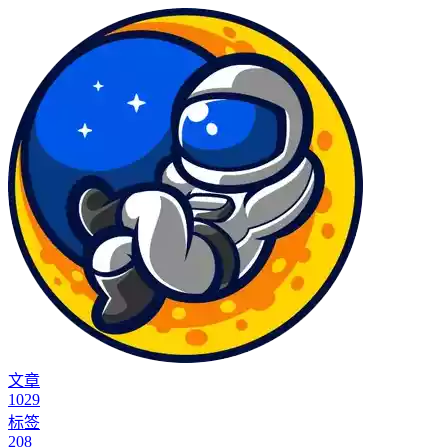
文章
1029
标签
208