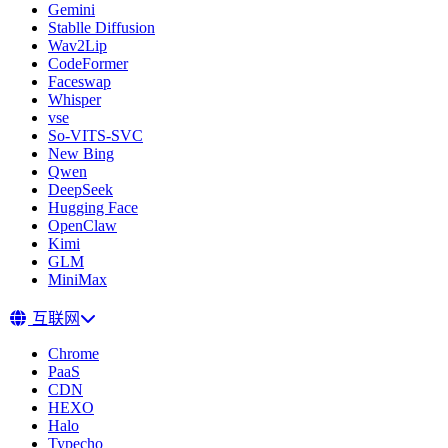
Gemini
Stablle Diffusion
Wav2Lip
CodeFormer
Faceswap
Whisper
vse
So-VITS-SVC
New Bing
Qwen
DeepSeek
Hugging Face
OpenClaw
Kimi
GLM
MiniMax
互联网
Chrome
PaaS
CDN
HEXO
Halo
Typecho