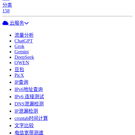
分类
158
云服务
流量分析
ChatGPT
Grok
Gemini
DeepSeek
QWEN
豆包
PicX
IP查询
IPv6地址查询
IPv6 连接测试
DNS泄漏检测
IP泄漏检测
crontab时间计算
文字比较
电信宽带测速