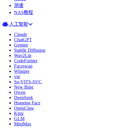
测速
NAS教程
人工智能
Claude
ChatGPT
Gemini
Stablle Diffusion
Wav2Lip
CodeFormer
Faceswap
Whisper
vse
So-VITS-SVC
New Bing
Qwen
DeepSeek
Hugging Face
OpenClaw
Kimi
GLM
MiniMax