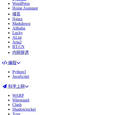
WordPress
Home Assistant
域名
Nginx
Markdown
Alibaba
Lucky
AList
Aria2
BT.CN
内网穿透
编程
Python3
JavaScript
科学上网
WARP
Wireguard
Clash
Shadowrocket
Xray