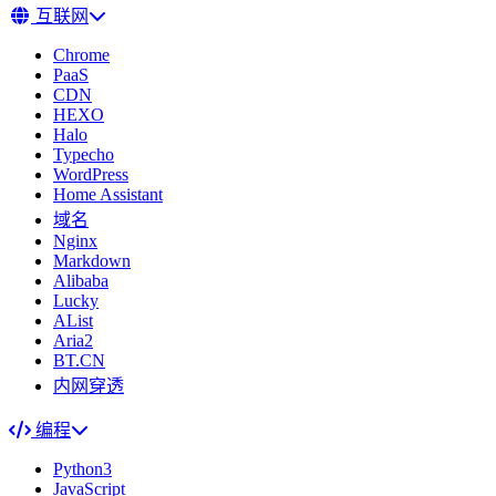
互联网
Chrome
PaaS
CDN
HEXO
Halo
Typecho
WordPress
Home Assistant
域名
Nginx
Markdown
Alibaba
Lucky
AList
Aria2
BT.CN
内网穿透
编程
Python3
JavaScript