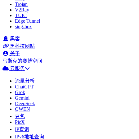
Trojan
V2Ray
TUIC
Edge Tunnel
sing-box
黑客
黑科技网站
关于
马斯克的赛博空间
云服务
流量分析
ChatGPT
Grok
Gemini
DeepSeek
QWEN
豆包
PicX
IP查询
IPv6地址查询