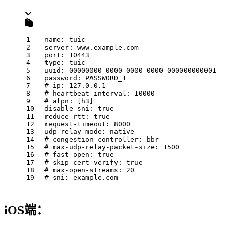
1
- name: tuic
2
  server: www.example.com
3
  port: 10443
4
  type: tuic
5
  uuid: 00000000-0000-0000-0000-000000000001
6
  password: PASSWORD_1
7
  # ip: 127.0.0.1
8
  # heartbeat-interval: 10000
9
  # alpn: [h3]
10
  disable-sni: true
11
  reduce-rtt: true
12
  request-timeout: 8000
13
  udp-relay-mode: native
14
  # congestion-controller: bbr
15
  # max-udp-relay-packet-size: 1500
16
  # fast-open: true
17
  # skip-cert-verify: true
18
  # max-open-streams: 20
19
  # sni: example.com
iOS端：