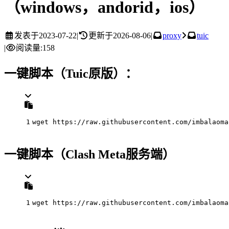
（windows，andorid，ios）
发表于
2023-07-22
|
更新于
2026-08-06
|
proxy
tuic
|
阅读量:
158
一键脚本（Tuic原版）：
1
wget https://raw.githubusercontent.com/imbalaoma
一键脚本（Clash Meta服务端）
1
wget https://raw.githubusercontent.com/imbalaoma