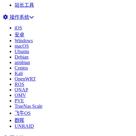
站长工具
操作系统
iOS
安卓
Windows
macOS
Ubuntu
Debian
armbian
Centos
Kali
OpenWRT
ROS
QNAP
OMV
PVE
TrueNas Scale
飞牛OS
群晖
UNRAID