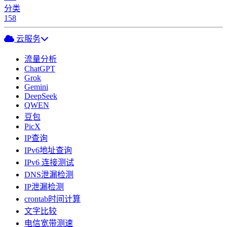
分类
158
云服务
流量分析
ChatGPT
Grok
Gemini
DeepSeek
QWEN
豆包
PicX
IP查询
IPv6地址查询
IPv6 连接测试
DNS泄漏检测
IP泄漏检测
crontab时间计算
文字比较
电信宽带测速