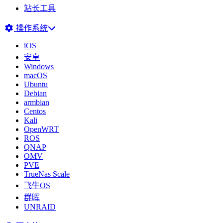
站长工具
操作系统
iOS
安卓
Windows
macOS
Ubuntu
Debian
armbian
Centos
Kali
OpenWRT
ROS
QNAP
OMV
PVE
TrueNas Scale
飞牛OS
群晖
UNRAID