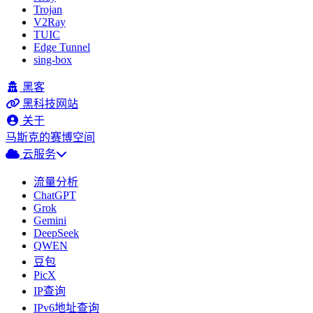
Trojan
V2Ray
TUIC
Edge Tunnel
sing-box
黑客
黑科技网站
关于
马斯克的赛博空间
云服务
流量分析
ChatGPT
Grok
Gemini
DeepSeek
QWEN
豆包
PicX
IP查询
IPv6地址查询