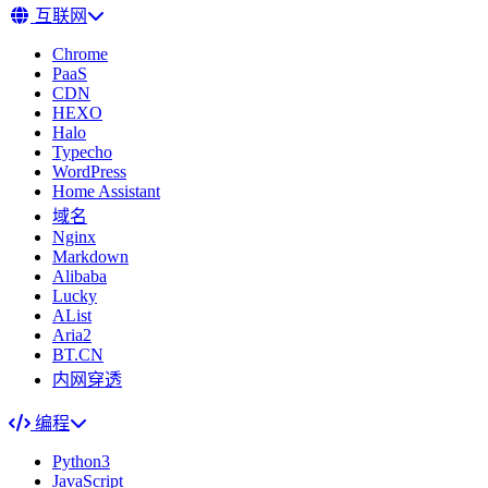
互联网
Chrome
PaaS
CDN
HEXO
Halo
Typecho
WordPress
Home Assistant
域名
Nginx
Markdown
Alibaba
Lucky
AList
Aria2
BT.CN
内网穿透
编程
Python3
JavaScript