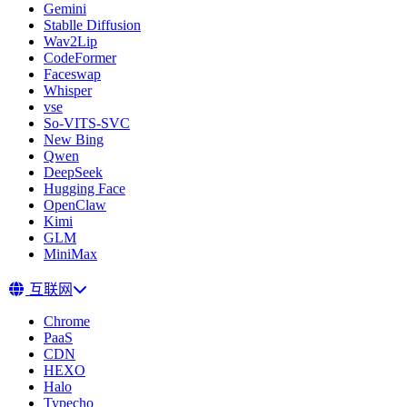
Gemini
Stablle Diffusion
Wav2Lip
CodeFormer
Faceswap
Whisper
vse
So-VITS-SVC
New Bing
Qwen
DeepSeek
Hugging Face
OpenClaw
Kimi
GLM
MiniMax
互联网
Chrome
PaaS
CDN
HEXO
Halo
Typecho