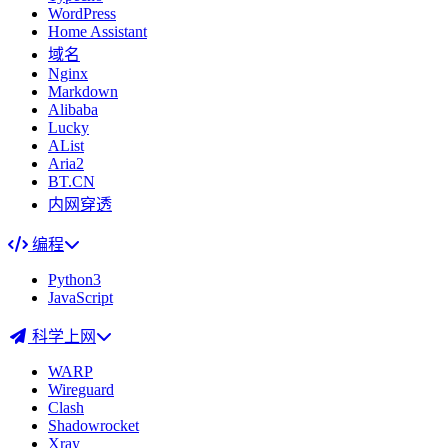
WordPress
Home Assistant
域名
Nginx
Markdown
Alibaba
Lucky
AList
Aria2
BT.CN
内网穿透
编程
Python3
JavaScript
科学上网
WARP
Wireguard
Clash
Shadowrocket
Xray