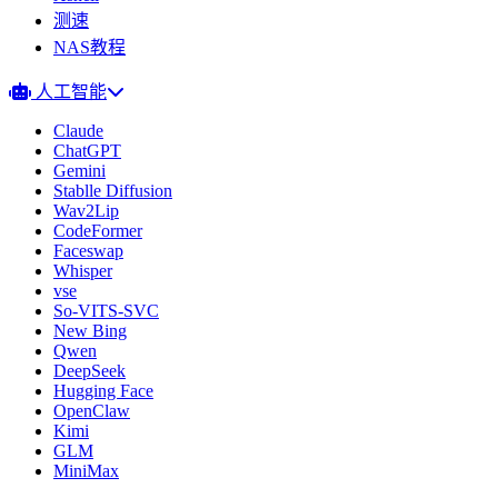
测速
NAS教程
人工智能
Claude
ChatGPT
Gemini
Stablle Diffusion
Wav2Lip
CodeFormer
Faceswap
Whisper
vse
So-VITS-SVC
New Bing
Qwen
DeepSeek
Hugging Face
OpenClaw
Kimi
GLM
MiniMax