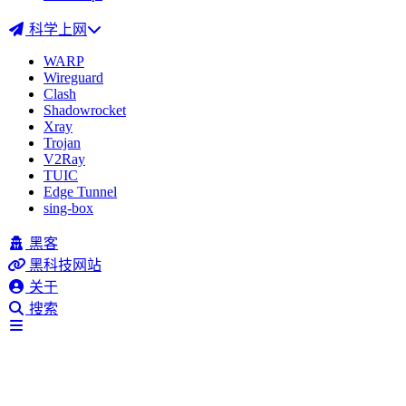
科学上网
WARP
Wireguard
Clash
Shadowrocket
Xray
Trojan
V2Ray
TUIC
Edge Tunnel
sing-box
黑客
黑科技网站
关于
搜索