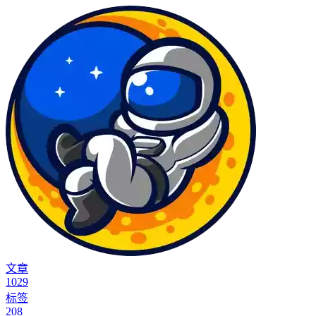
文章
1029
标签
208