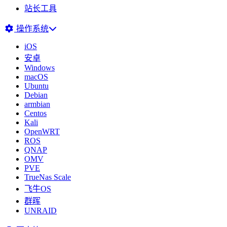
站长工具
操作系统
iOS
安卓
Windows
macOS
Ubuntu
Debian
armbian
Centos
Kali
OpenWRT
ROS
QNAP
OMV
PVE
TrueNas Scale
飞牛OS
群晖
UNRAID