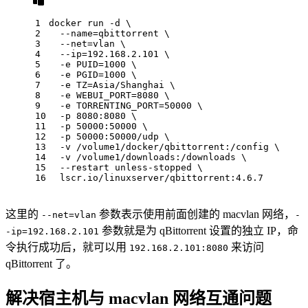
1
docker run -d \
2
  --name=qbittorrent \
3
  --net=vlan \
4
  --ip=192.168.2.101 \
5
  -e PUID=1000 \
6
  -e PGID=1000 \
7
  -e TZ=Asia/Shanghai \
8
  -e WEBUI_PORT=8080 \
9
  -e TORRENTING_PORT=50000 \
10
  -p 8080:8080 \
11
  -p 50000:50000 \
12
  -p 50000:50000/udp \
13
  -v /volume1/docker/qbittorrent:/config \
14
  -v /volume1/downloads:/downloads \
15
  --restart unless-stopped \
16
  lscr.io/linuxserver/qbittorrent:4.6.7
这里的
参数表示使用前面创建的 macvlan 网络，
--net=vlan
-
参数就是为 qBittorrent 设置的独立 IP，命
-ip=192.168.2.101
令执行成功后，就可以用
来访问
192.168.2.101:8080
qBittorrent 了。
解决宿主机与 macvlan 网络互通问题