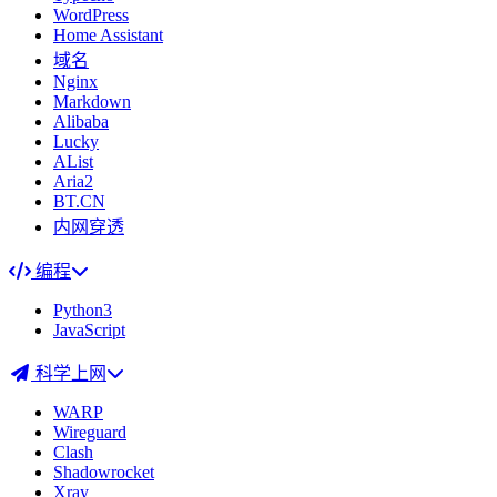
WordPress
Home Assistant
域名
Nginx
Markdown
Alibaba
Lucky
AList
Aria2
BT.CN
内网穿透
编程
Python3
JavaScript
科学上网
WARP
Wireguard
Clash
Shadowrocket
Xray