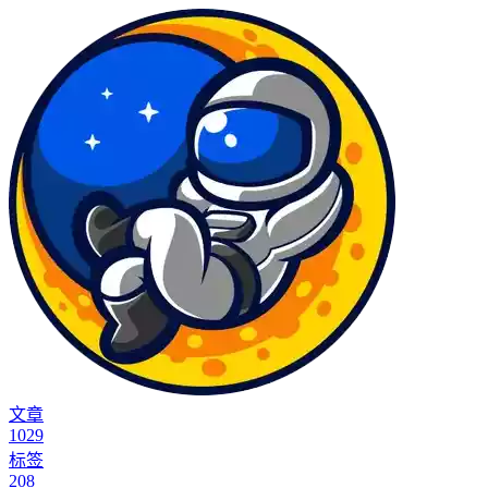
文章
1029
标签
208