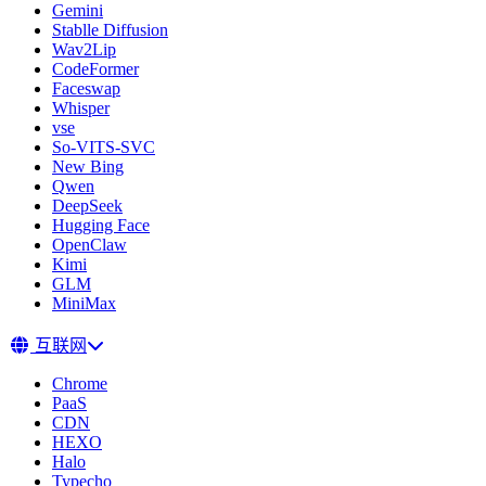
Gemini
Stablle Diffusion
Wav2Lip
CodeFormer
Faceswap
Whisper
vse
So-VITS-SVC
New Bing
Qwen
DeepSeek
Hugging Face
OpenClaw
Kimi
GLM
MiniMax
互联网
Chrome
PaaS
CDN
HEXO
Halo
Typecho