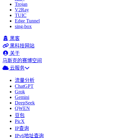
Trojan
V2Ray
TUIC
Edge Tunnel
sing-box
黑客
黑科技网站
关于
马斯克的赛博空间
云服务
流量分析
ChatGPT
Grok
Gemini
DeepSeek
QWEN
豆包
PicX
IP查询
IPv6地址查询