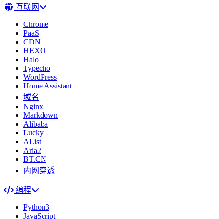
互联网
Chrome
PaaS
CDN
HEXO
Halo
Typecho
WordPress
Home Assistant
域名
Nginx
Markdown
Alibaba
Lucky
AList
Aria2
BT.CN
内网穿透
编程
Python3
JavaScript