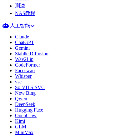
测速
NAS教程
人工智能
Claude
ChatGPT
Gemini
Stablle Diffusion
Wav2Lip
CodeFormer
Faceswap
Whisper
vse
So-VITS-SVC
New Bing
Qwen
DeepSeek
Hugging Face
OpenClaw
Kimi
GLM
MiniMax