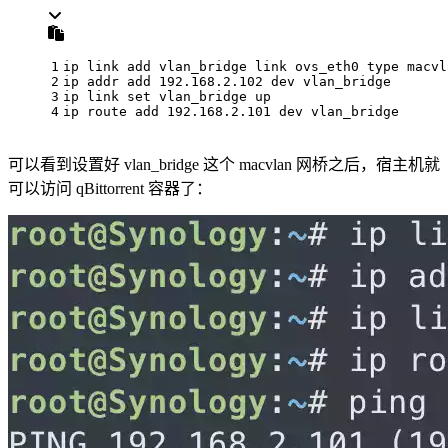
1
ip 
link
 add vlan_bridge 
link
 ovs_eth0 
type
 macvl
2
ip addr add 192.168.2.102 dev vlan_bridge
3
ip 
link
set
 vlan_bridge up
4
ip route add 192.168.2.101 dev vlan_bridge
可以看到设置好 vlan_bridge 这个 macvlan 网桥之后，宿主机就
可以访问 qBittorrent 容器了：