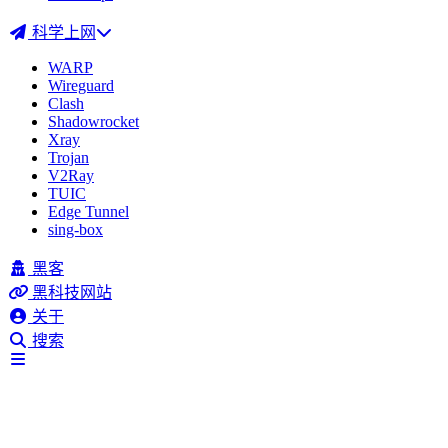
科学上网
WARP
Wireguard
Clash
Shadowrocket
Xray
Trojan
V2Ray
TUIC
Edge Tunnel
sing-box
黑客
黑科技网站
关于
搜索