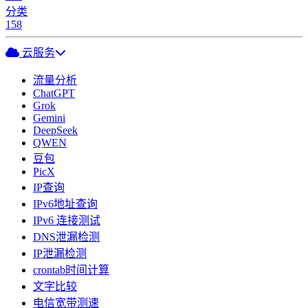
分类
158
云服务
流量分析
ChatGPT
Grok
Gemini
DeepSeek
QWEN
豆包
PicX
IP查询
IPv6地址查询
IPv6 连接测试
DNS泄漏检测
IP泄漏检测
crontab时间计算
文字比较
电信宽带测速