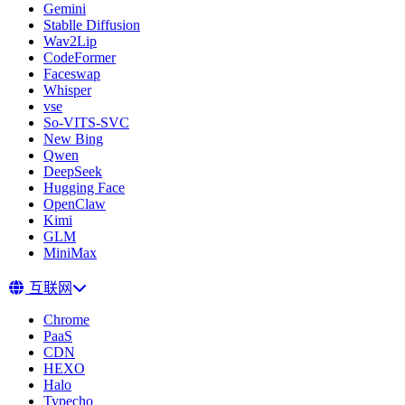
Gemini
Stablle Diffusion
Wav2Lip
CodeFormer
Faceswap
Whisper
vse
So-VITS-SVC
New Bing
Qwen
DeepSeek
Hugging Face
OpenClaw
Kimi
GLM
MiniMax
互联网
Chrome
PaaS
CDN
HEXO
Halo
Typecho