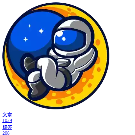
文章
1029
标签
208