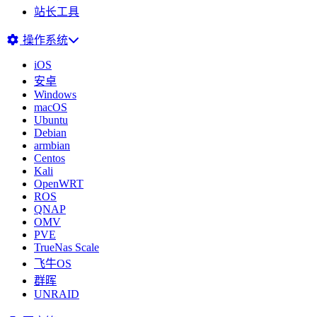
站长工具
操作系统
iOS
安卓
Windows
macOS
Ubuntu
Debian
armbian
Centos
Kali
OpenWRT
ROS
QNAP
OMV
PVE
TrueNas Scale
飞牛OS
群晖
UNRAID