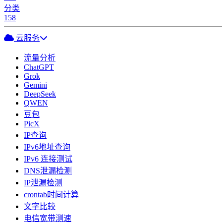
分类
158
云服务
流量分析
ChatGPT
Grok
Gemini
DeepSeek
QWEN
豆包
PicX
IP查询
IPv6地址查询
IPv6 连接测试
DNS泄漏检测
IP泄漏检测
crontab时间计算
文字比较
电信宽带测速