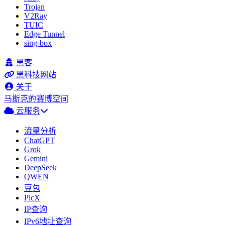
Trojan
V2Ray
TUIC
Edge Tunnel
sing-box
黑客
黑科技网站
关于
马斯克的赛博空间
云服务
流量分析
ChatGPT
Grok
Gemini
DeepSeek
QWEN
豆包
PicX
IP查询
IPv6地址查询