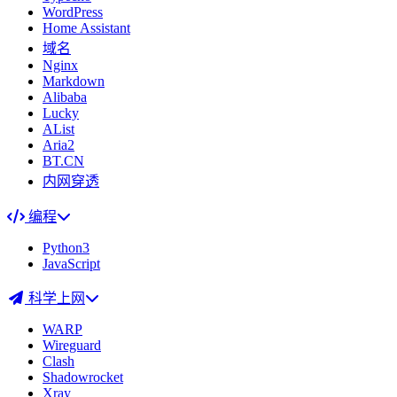
WordPress
Home Assistant
域名
Nginx
Markdown
Alibaba
Lucky
AList
Aria2
BT.CN
内网穿透
编程
Python3
JavaScript
科学上网
WARP
Wireguard
Clash
Shadowrocket
Xray