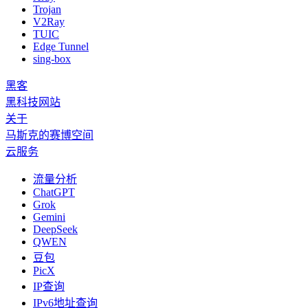
Trojan
V2Ray
TUIC
Edge Tunnel
sing-box
黑客
黑科技网站
关于
马斯克的赛博空间
云服务
流量分析
ChatGPT
Grok
Gemini
DeepSeek
QWEN
豆包
PicX
IP查询
IPv6地址查询