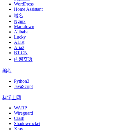
WordPress
Home Assistant
域名
Nginx
Markdown
Alibaba
Lucky
AList
Aria2
BT.CN
内网穿透
编程
Python3
JavaScript
科学上网
WARP
Wireguard
Clash
Shadowrocket
Xray