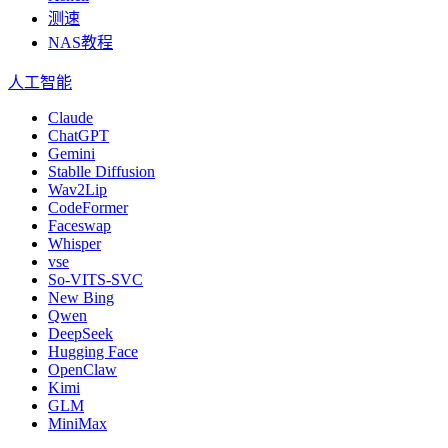
测速
NAS教程
人工智能
Claude
ChatGPT
Gemini
Stablle Diffusion
Wav2Lip
CodeFormer
Faceswap
Whisper
vse
So-VITS-SVC
New Bing
Qwen
DeepSeek
Hugging Face
OpenClaw
Kimi
GLM
MiniMax