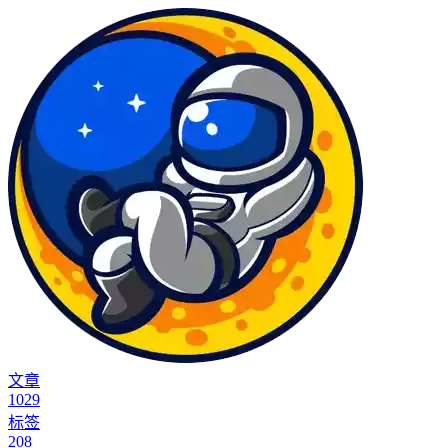
文章
1029
标签
208