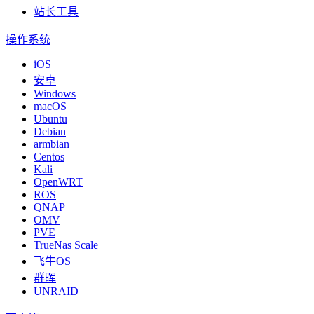
站长工具
操作系统
iOS
安卓
Windows
macOS
Ubuntu
Debian
armbian
Centos
Kali
OpenWRT
ROS
QNAP
OMV
PVE
TrueNas Scale
飞牛OS
群晖
UNRAID