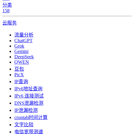
分类
158
云服务
流量分析
ChatGPT
Grok
Gemini
DeepSeek
QWEN
豆包
PicX
IP查询
IPv6地址查询
IPv6 连接测试
DNS泄漏检测
IP泄漏检测
crontab时间计算
文字比较
电信宽带测速