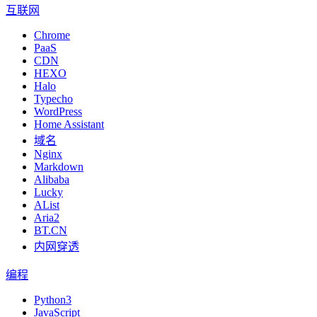
互联网
Chrome
PaaS
CDN
HEXO
Halo
Typecho
WordPress
Home Assistant
域名
Nginx
Markdown
Alibaba
Lucky
AList
Aria2
BT.CN
内网穿透
编程
Python3
JavaScript