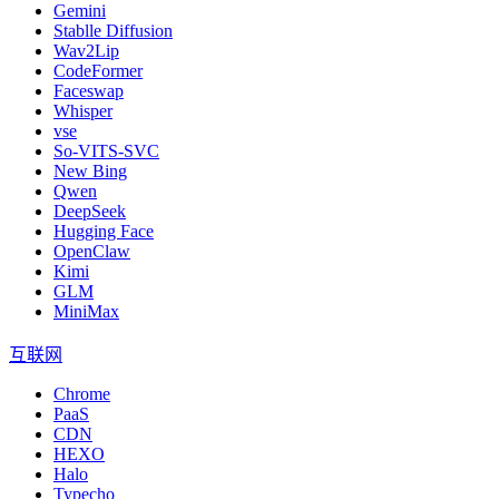
Gemini
Stablle Diffusion
Wav2Lip
CodeFormer
Faceswap
Whisper
vse
So-VITS-SVC
New Bing
Qwen
DeepSeek
Hugging Face
OpenClaw
Kimi
GLM
MiniMax
互联网
Chrome
PaaS
CDN
HEXO
Halo
Typecho