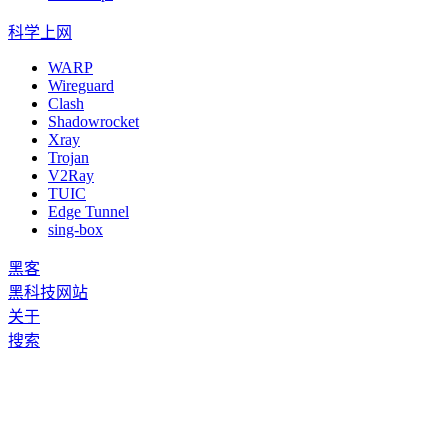
科学上网
WARP
Wireguard
Clash
Shadowrocket
Xray
Trojan
V2Ray
TUIC
Edge Tunnel
sing-box
黑客
黑科技网站
关于
搜索