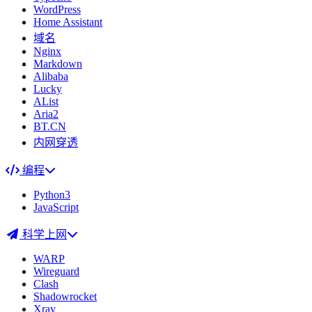
WordPress
Home Assistant
域名
Nginx
Markdown
Alibaba
Lucky
AList
Aria2
BT.CN
内网穿透
编程
Python3
JavaScript
科学上网
WARP
Wireguard
Clash
Shadowrocket
Xray