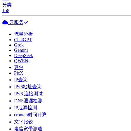
分类
158
云服务
流量分析
ChatGPT
Grok
Gemini
DeepSeek
QWEN
豆包
PicX
IP查询
IPv6地址查询
IPv6 连接测试
DNS泄漏检测
IP泄漏检测
crontab时间计算
文字比较
电信宽带测速