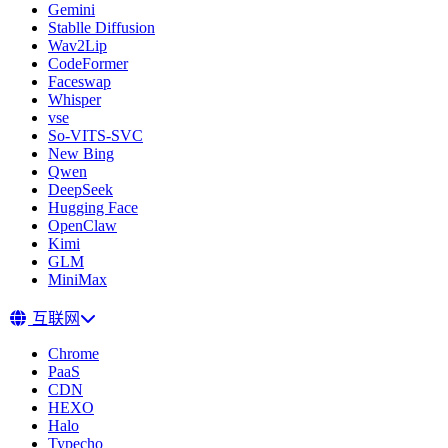
Gemini
Stablle Diffusion
Wav2Lip
CodeFormer
Faceswap
Whisper
vse
So-VITS-SVC
New Bing
Qwen
DeepSeek
Hugging Face
OpenClaw
Kimi
GLM
MiniMax
互联网
Chrome
PaaS
CDN
HEXO
Halo
Typecho