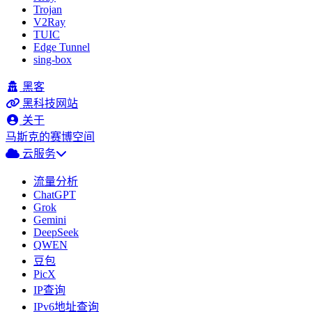
Trojan
V2Ray
TUIC
Edge Tunnel
sing-box
黑客
黑科技网站
关于
马斯克的赛博空间
云服务
流量分析
ChatGPT
Grok
Gemini
DeepSeek
QWEN
豆包
PicX
IP查询
IPv6地址查询