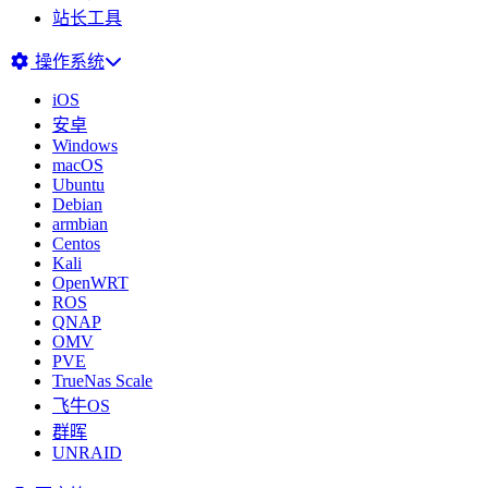
站长工具
操作系统
iOS
安卓
Windows
macOS
Ubuntu
Debian
armbian
Centos
Kali
OpenWRT
ROS
QNAP
OMV
PVE
TrueNas Scale
飞牛OS
群晖
UNRAID