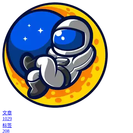
文章
1029
标签
208