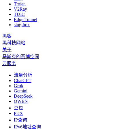
Trojan
V2Ray
TUIC
Edge Tunnel
sing-box
黑客
黑科技网站
关于
马斯克的赛博空间
云服务
流量分析
ChatGPT
Grok
Gemini
DeepSeek
QWEN
豆包
PicX
IP查询
IPv6地址查询