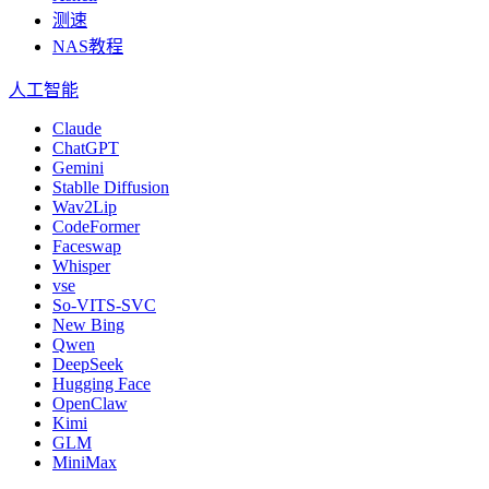
测速
NAS教程
人工智能
Claude
ChatGPT
Gemini
Stablle Diffusion
Wav2Lip
CodeFormer
Faceswap
Whisper
vse
So-VITS-SVC
New Bing
Qwen
DeepSeek
Hugging Face
OpenClaw
Kimi
GLM
MiniMax