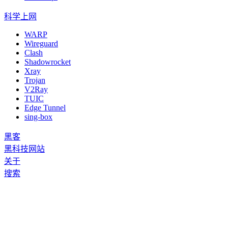
科学上网
WARP
Wireguard
Clash
Shadowrocket
Xray
Trojan
V2Ray
TUIC
Edge Tunnel
sing-box
黑客
黑科技网站
关于
搜索