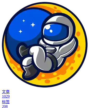
文章
1029
标签
208