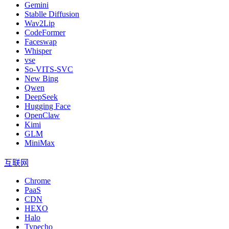
Gemini
Stablle Diffusion
Wav2Lip
CodeFormer
Faceswap
Whisper
vse
So-VITS-SVC
New Bing
Qwen
DeepSeek
Hugging Face
OpenClaw
Kimi
GLM
MiniMax
互联网
Chrome
PaaS
CDN
HEXO
Halo
Typecho