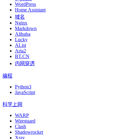
WordPress
Home Assistant
域名
Nginx
Markdown
Alibaba
Lucky
AList
Aria2
BT.CN
内网穿透
编程
Python3
JavaScript
科学上网
WARP
Wireguard
Clash
Shadowrocket
Xray