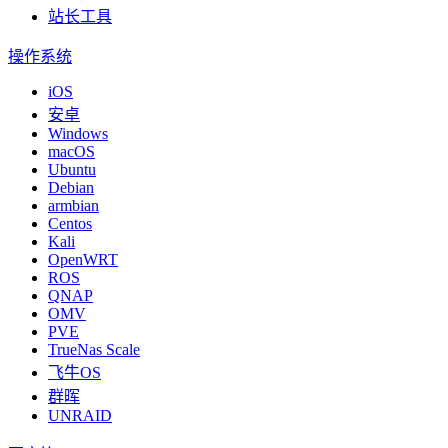
站长工具
操作系统
iOS
安卓
Windows
macOS
Ubuntu
Debian
armbian
Centos
Kali
OpenWRT
ROS
QNAP
OMV
PVE
TrueNas Scale
飞牛OS
群晖
UNRAID