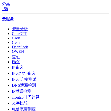
分类
158
云服务
流量分析
ChatGPT
Grok
Gemini
DeepSeek
QWEN
豆包
PicX
IP查询
IPv6地址查询
IPv6 连接测试
DNS泄漏检测
IP泄漏检测
crontab时间计算
文字比较
电信宽带测速