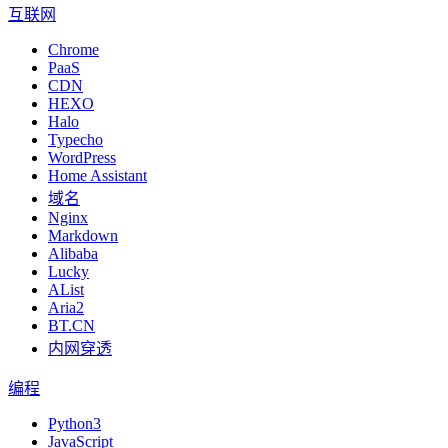
互联网
Chrome
PaaS
CDN
HEXO
Halo
Typecho
WordPress
Home Assistant
域名
Nginx
Markdown
Alibaba
Lucky
AList
Aria2
BT.CN
内网穿透
编程
Python3
JavaScript