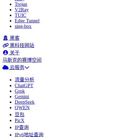
Trojan
V2Ray
TUIC
Edge Tunnel
sing-box
黑客
黑科技网站
关于
马斯克的赛博空间
云服务
流量分析
ChatGPT
Grok
Gemini
DeepSeek
QWEN
豆包
PicX
IP查询
IPv6地址查询