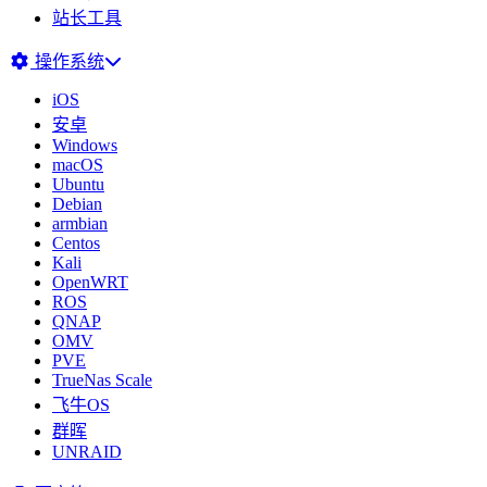
站长工具
操作系统
iOS
安卓
Windows
macOS
Ubuntu
Debian
armbian
Centos
Kali
OpenWRT
ROS
QNAP
OMV
PVE
TrueNas Scale
飞牛OS
群晖
UNRAID