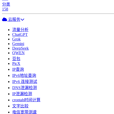
分类
158
云服务
流量分析
ChatGPT
Grok
Gemini
DeepSeek
QWEN
豆包
PicX
IP查询
IPv6地址查询
IPv6 连接测试
DNS泄漏检测
IP泄漏检测
crontab时间计算
文字比较
电信宽带测速