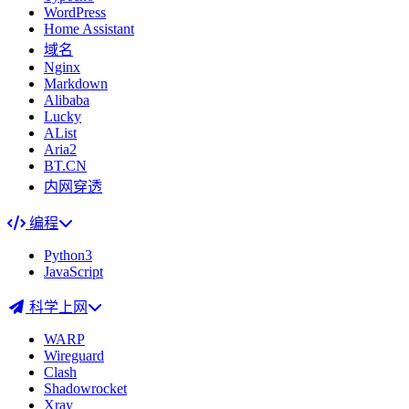
WordPress
Home Assistant
域名
Nginx
Markdown
Alibaba
Lucky
AList
Aria2
BT.CN
内网穿透
编程
Python3
JavaScript
科学上网
WARP
Wireguard
Clash
Shadowrocket
Xray