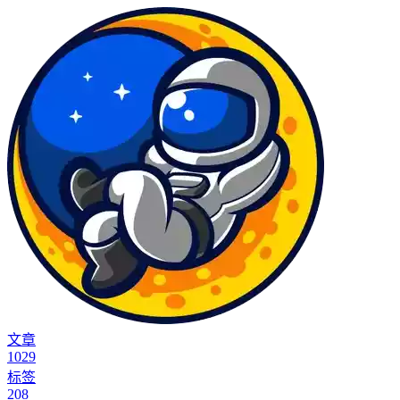
文章
1029
标签
208