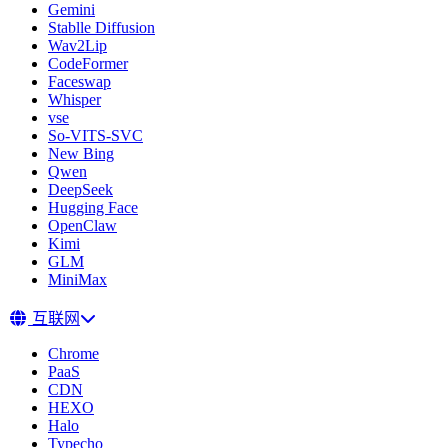
Gemini
Stablle Diffusion
Wav2Lip
CodeFormer
Faceswap
Whisper
vse
So-VITS-SVC
New Bing
Qwen
DeepSeek
Hugging Face
OpenClaw
Kimi
GLM
MiniMax
互联网
Chrome
PaaS
CDN
HEXO
Halo
Typecho