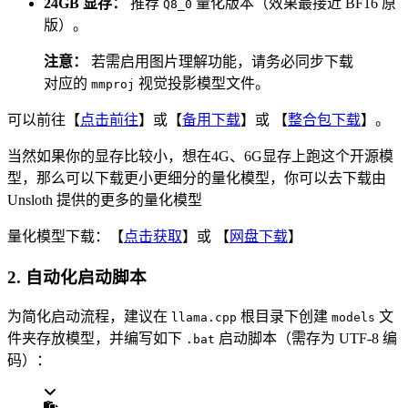
24GB 显存：
推荐
量化版本（效果最接近 BF16 原
Q8_0
版）。
注意：
若需启用图片理解功能，请务必同步下载
对应的
视觉投影模型文件。
mmproj
可以前往【
点击前往
】或【
备用下载
】或 【
整合包下载
】。
当然如果你的显存比较小，想在4G、6G显存上跑这个开源模
型，那么可以下载更小更细分的量化模型，你可以去下载由
Unsloth 提供的更多的量化模型
量化模型下载：【
点击获取
】或 【
网盘下载
】
2. 自动化启动脚本
为简化启动流程，建议在
根目录下创建
文
llama.cpp
models
件夹存放模型，并编写如下
启动脚本（需存为 UTF-8 编
.bat
码）：