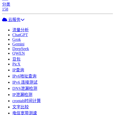
分类
158
云服务
流量分析
ChatGPT
Grok
Gemini
DeepSeek
QWEN
豆包
PicX
IP查询
IPv6地址查询
IPv6 连接测试
DNS泄漏检测
IP泄漏检测
crontab时间计算
文字比较
电信宽带测速