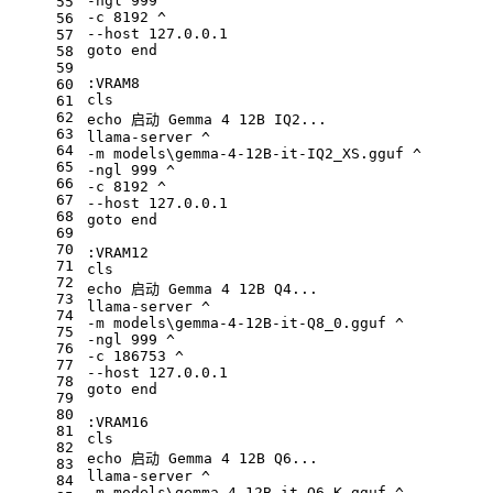
-ngl 999 ^
55
-c 8192 ^
56
--host 127.0.0.1
57
goto end
58
59
:VRAM8
60
cls
61
62
echo
 启动 Gemma 4 12B IQ2...
63
llama-server ^
64
-m models\gemma-4-12B-it-IQ2_XS.gguf ^
65
-ngl 999 ^
66
-c 8192 ^
67
--host 127.0.0.1
68
goto end
69
70
:VRAM12
71
cls
72
echo
 启动 Gemma 4 12B Q4...
73
llama-server ^
74
-m models\gemma-4-12B-it-Q8_0.gguf ^
75
-ngl 999 ^
76
-c 186753 ^
77
--host 127.0.0.1
78
goto end
79
80
:VRAM16
81
cls
82
echo
 启动 Gemma 4 12B Q6...
83
llama-server ^
84
-m models\gemma-4-12B-it-Q6_K.gguf ^