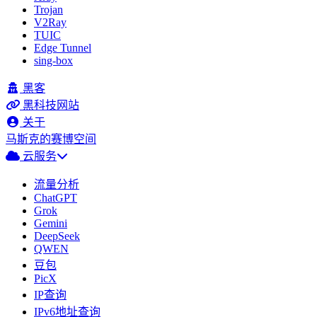
Trojan
V2Ray
TUIC
Edge Tunnel
sing-box
黑客
黑科技网站
关于
马斯克的赛博空间
云服务
流量分析
ChatGPT
Grok
Gemini
DeepSeek
QWEN
豆包
PicX
IP查询
IPv6地址查询