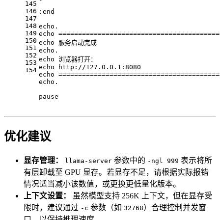
145
146
:end
147
148
echo
.
149
echo
 =========================================
150
echo
 服务启动完成
151
echo
.
152
echo
 浏览器打开：
153
echo
 http://127.0.0.1:8080
154
echo
 =========================================
echo
.
pause
优化建议
显存管理：
参数中的
表示将所
llama-server
-ngl 999
有层卸载至 GPU 显存。若显存不足，请根据实际报错
情况适当减小该数值，或更换更低量化版本。
上下文设置：
虽然模型支持 256K 上下文，但在显存受
限时，建议通过
参数（如
）合理控制并发窗
-c
32768
口，以保持推理速度。