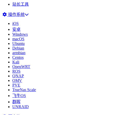
站长工具
操作系统
iOS
安卓
Windows
macOS
Ubuntu
Debian
armbian
Centos
Kali
OpenWRT
ROS
QNAP
OMV
PVE
TrueNas Scale
飞牛OS
群晖
UNRAID