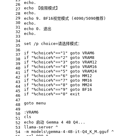
echo
.
26
echo
 【极限模式】
27
echo
.
28
29
echo
 9. BF16视觉模式 (4090/5090推荐)
30
echo
.
31
echo
 0. 退出
32
echo
.
33
34
set
 /p choice=请选择模式：
35
36
if
"%choice%"
==
"1"
 goto VRAM6
37
if
"%choice%"
==
"2"
 goto VRAM8
38
if
"%choice%"
==
"3"
 goto VRAM12
39
if
"%choice%"
==
"4"
 goto VRAM16
40
if
"%choice%"
==
"5"
 goto VRAM24
41
if
"%choice%"
==
"6"
 goto MM12
42
if
"%choice%"
==
"7"
 goto MM16
43
if
"%choice%"
==
"8"
 goto MM24
44
if
"%choice%"
==
"9"
 goto BF16
45
if
"%choice%"
==
"0"
exit
46
47
goto menu
48
49
:VRAM6
50
cls
51
echo
 启动 Gemma 4 4B Q4...
52
llama-server ^
53
-m models\gemma-4-4B-it-Q4_K_M.gguf ^
54