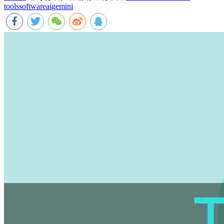
tools
software
ai
gemini