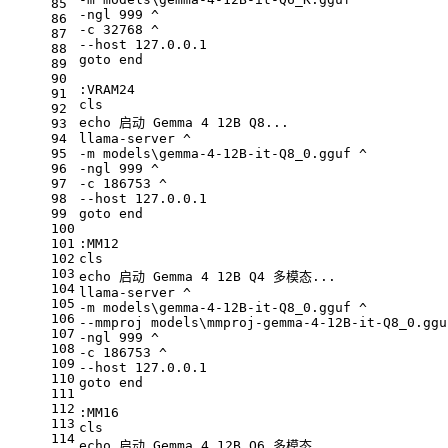
85
-ngl 999 ^
86
-c 32768 ^
87
--host 127.0.0.1
88
goto end
89
90
:VRAM24
91
cls
92
echo
 启动 Gemma 4 12B Q8...
93
94
llama-server ^
95
-m models\gemma-4-12B-it-Q8_0.gguf ^
96
-ngl 999 ^
97
-c 186753 ^
98
--host 127.0.0.1
99
goto end
100
101
:MM12
102
cls
103
echo
 启动 Gemma 4 12B Q4 多模态...
104
llama-server ^
105
-m models\gemma-4-12B-it-Q8_0.gguf ^
106
--mmproj models\mmproj-gemma-4-12B-it-Q8_0.ggu
107
-ngl 999 ^
108
-c 186753 ^
109
--host 127.0.0.1
110
goto end
111
112
:MM16
113
cls
114
echo
 启动 Gemma 4 12B Q6 多模态...