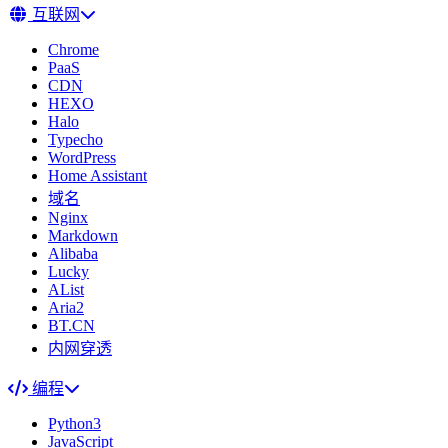
互联网
Chrome
PaaS
CDN
HEXO
Halo
Typecho
WordPress
Home Assistant
域名
Nginx
Markdown
Alibaba
Lucky
AList
Aria2
BT.CN
内网穿透
编程
Python3
JavaScript