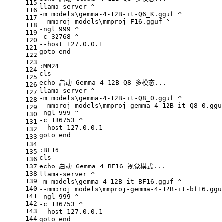
115
llama-server ^
116
-m models\gemma-4-12B-it-Q6_K.gguf ^
117
--mmproj models\mmproj-F16.gguf ^
118
-ngl 999 ^
119
-c 32768 ^
120
--host 127.0.0.1
121
goto end
122
123
:MM24
124
cls
125
echo
 启动 Gemma 4 12B Q8 多模态...
126
llama-server ^
127
-m models\gemma-4-12B-it-Q8_0.gguf ^
128
--mmproj models\mmproj-gemma-4-12B-it-Q8_0.ggu
129
-ngl 999 ^
130
-c 186753 ^
131
--host 127.0.0.1
132
goto end
133
134
:BF16
135
cls
136
137
echo
 启动 Gemma 4 BF16 视觉模式...
138
llama-server ^
139
-m models\gemma-4-12B-it-BF16.gguf ^
140
--mmproj models\mmproj-gemma-4-12B-it-bf16.ggu
141
-ngl 999 ^
142
-c 186753 ^
143
--host 127.0.0.1
144
goto end