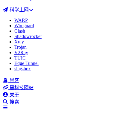
科学上网
WARP
Wireguard
Clash
Shadowrocket
Xray
Trojan
V2Ray
TUIC
Edge Tunnel
sing-box
黑客
黑科技网站
关于
搜索