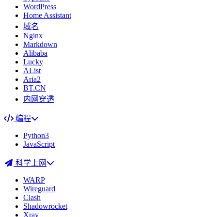
WordPress
Home Assistant
域名
Nginx
Markdown
Alibaba
Lucky
AList
Aria2
BT.CN
内网穿透
编程
Python3
JavaScript
科学上网
WARP
Wireguard
Clash
Shadowrocket
Xray