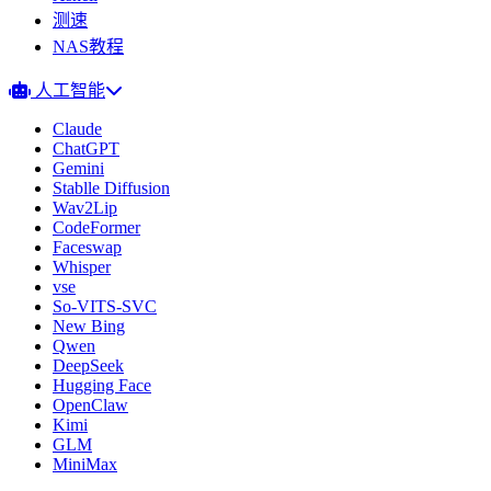
测速
NAS教程
人工智能
Claude
ChatGPT
Gemini
Stablle Diffusion
Wav2Lip
CodeFormer
Faceswap
Whisper
vse
So-VITS-SVC
New Bing
Qwen
DeepSeek
Hugging Face
OpenClaw
Kimi
GLM
MiniMax