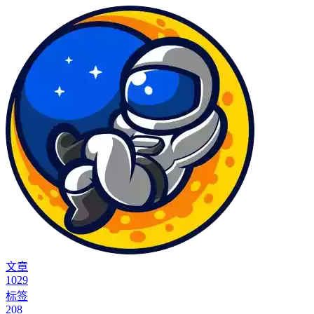
文章
1029
标签
208