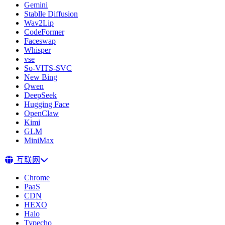
Gemini
Stablle Diffusion
Wav2Lip
CodeFormer
Faceswap
Whisper
vse
So-VITS-SVC
New Bing
Qwen
DeepSeek
Hugging Face
OpenClaw
Kimi
GLM
MiniMax
互联网
Chrome
PaaS
CDN
HEXO
Halo
Typecho