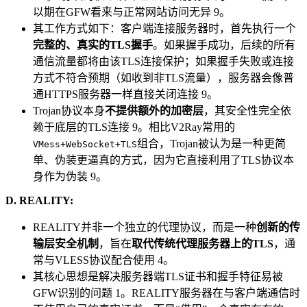
以期在GFW看来与正常网站访问无异 9。
其工作方式如下：客户端连接服务器时，首先执行一个
完整的、真实的TLS握手
。如果握手成功，后续的所有
通信流量都将由该TLS连接保护；如果握手失败或连接
方式不符合预期（如收到非TLS流量），服务器会像普
通HTTPS服务器一样直接关闭连接 9。
Trojan协议本身
不提供额外的加密层
，其安全性完全依
赖于底层的TLS连接 9。相比V2Ray常用的
组合，Trojan被认为是一种更简
VMess+WebSocket+TLS
单、伪装更逼真的方式，因为它直接利用了TLS协议本
身作为伪装 9。
D. REALITY:
REALITY并非一个独立的代理协议，而是一种
创新的传
输层安全机制
，旨在
取代传统代理服务器上的TLS
，通
常与VLESS协议配合使用 4。
其核心思想是解决服务器端TLS证书和握手特征易被
GFW识别的问题 1。REALITY服务器在与客户端通信时