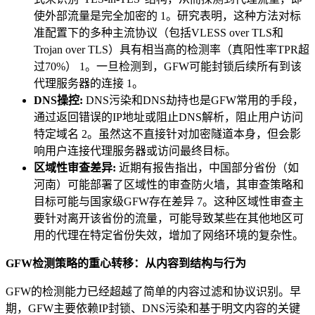
使外部流量是完全加密的 1。研究表明，这种方法对标
准配置下的多种主流协议（包括VLESS over TLS和
Trojan over TLS）具有相当高的检测率（真阳性率TPR超
过70%） 1。一旦检测到，GFW可能封锁后续所有到该
代理服务器的连接 1。
DNS操控:
DNS污染和DNS劫持也是GFW常用的手段，
通过返回错误的IP地址或阻止DNS解析，阻止用户访问
特定域名 2。虽然这不直接针对加密隧道本身，但会影
响用户连接代理服务器或访问最终目标。
区域性审查差异:
近期有报告指出，中国部分省份（如
河南）可能部署了区域性的审查防火墙，其审查策略和
目标可能与国家级GFW存在差异 7。这种区域性审查主
要针对离开该省份的流量，可能导致某些在其他地区可
用的代理在特定省份失效，增加了网络环境的复杂性。
GFW检测策略的重心转移：从内容到结构与行为
GFW的检测能力已经超越了简单的内容过滤和协议识别。早
期，GFW主要依赖IP封锁、DNS污染和基于明文内容的关键