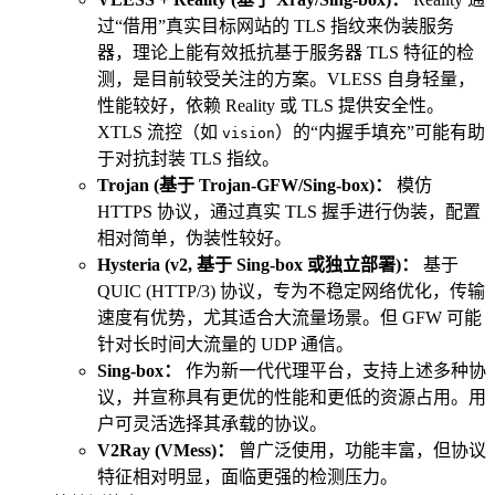
过“借用”真实目标网站的 TLS 指纹来伪装服务
器，理论上能有效抵抗基于服务器 TLS 特征的检
测，是目前较受关注的方案。VLESS 自身轻量，
性能较好，依赖 Reality 或 TLS 提供安全性。
XTLS 流控（如
）的“内握手填充”可能有助
vision
于对抗封装 TLS 指纹。
Trojan (基于 Trojan-GFW/Sing-box)：
模仿
HTTPS 协议，通过真实 TLS 握手进行伪装，配置
相对简单，伪装性较好。
Hysteria (v2, 基于 Sing-box 或独立部署)：
基于
QUIC (HTTP/3) 协议，专为不稳定网络优化，传输
速度有优势，尤其适合大流量场景。但 GFW 可能
针对长时间大流量的 UDP 通信。
Sing-box：
作为新一代代理平台，支持上述多种协
议，并宣称具有更优的性能和更低的资源占用。用
户可灵活选择其承载的协议。
V2Ray (VMess)：
曾广泛使用，功能丰富，但协议
特征相对明显，面临更强的检测压力。