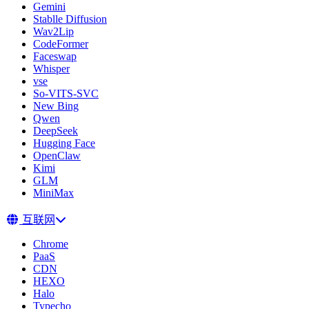
Gemini
Stablle Diffusion
Wav2Lip
CodeFormer
Faceswap
Whisper
vse
So-VITS-SVC
New Bing
Qwen
DeepSeek
Hugging Face
OpenClaw
Kimi
GLM
MiniMax
互联网
Chrome
PaaS
CDN
HEXO
Halo
Typecho