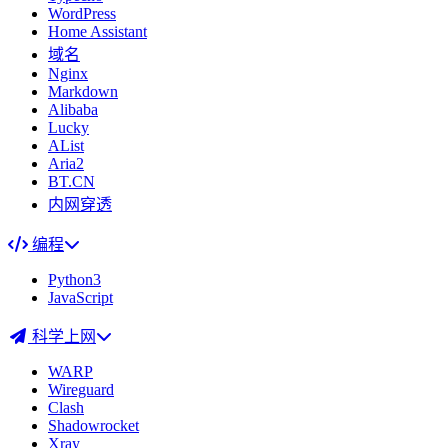
WordPress
Home Assistant
域名
Nginx
Markdown
Alibaba
Lucky
AList
Aria2
BT.CN
内网穿透
编程
Python3
JavaScript
科学上网
WARP
Wireguard
Clash
Shadowrocket
Xray