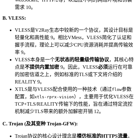
需求 10。
B. VLESS:
VLESS是V2Ray生态中较新的一个协议，其设计目标是
轻量化和高性能 9。相比VMess，VLESS简化了认证和
握手流程，理论上可以减少CPU资源消耗并提高传输效
率 9。
VLESS本身是一个
无状态的轻量级传输协议
，其核心特
点是
不提供内置加密
9。因此，VLESS
必须
运行在可靠
的加密信道之上，例如标准的TLS或下文将介绍的
REALITY 9。
XTLS是与VLESS配合使用的一种技术（通过
参数
flow
配置，如
），主要用于优化VLESS在
xtls-rprx-vision
TCP+TLS/REALITY传输下的性能，旨在通过特定流控
机制减少TLS带来的额外加解密开销 12。
C. Trojan (及其变种 Trojan-GFW):
Trojan协议的核心设计理念是
模仿标准的HTTPS流量
，