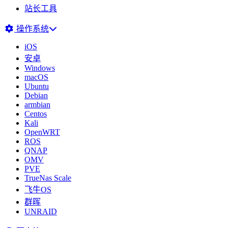
站长工具
操作系统
iOS
安卓
Windows
macOS
Ubuntu
Debian
armbian
Centos
Kali
OpenWRT
ROS
QNAP
OMV
PVE
TrueNas Scale
飞牛OS
群晖
UNRAID