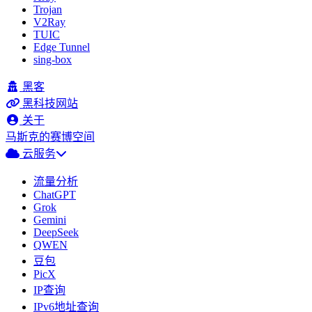
Trojan
V2Ray
TUIC
Edge Tunnel
sing-box
黑客
黑科技网站
关于
马斯克的赛博空间
云服务
流量分析
ChatGPT
Grok
Gemini
DeepSeek
QWEN
豆包
PicX
IP查询
IPv6地址查询