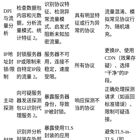
识别协议特
检查数据包
DPI
征、检测异
流量混淆、模
内容和元数
具有明显特
与流
常流量模
拟常见协议行
据，分析流
征或行为异
量分
式、启发式
为、随机填
量模式、统
常的协议
析
阻断未知加
充。
计特征 2。
密流量。
更换IP、使用
IP地
封锁服务器
服务器不可
CDN（效果存
址封
IP或限制来
用，连接不
所有协议
疑）、选择
锁/限
自特定IP段
稳定，速度
“干净”的IP
制
的流量 2。
受限。
段。
正确处理探测
向可疑服务
暴露服务器
请求（如返回
主动
器发送探测
响应探测不
身份，导致
标准错误）、
探测
包以识别代
当的协议
IP被封锁。
限制可疑连
理服务 2。
接。
暴露使用TLS
识别并分析
避免TLS-in-
封装的应用
封装在外部
TLS（如