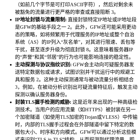
（如前几个字节是可打印ASCII字符），然后对剩余未
被豁免的流量进行更严格的审查或直接阻断 3。
IP地址封锁与流量限制:
直接封锁特定IP地址或IP地址段
是GFW的基础手段之一 2。此外，GFW还可能采用更动
态的策略，如将频繁用于代理服务的IP地址或整个自治
系统（AS）的IP列入“灰名单”，对其进行限速、丢包等
干扰，甚至逐步升级为彻底封锁 8。这意味着服务器IP
的“声誉”和其“邻居”的行为也可能影响连接的稳定性。
主动探测与协议指纹识别:
GFW会主动向可疑服务器发
送特定数据包或请求，试图识别并干扰运行中的规避工
具和服务 2。这种主动探测通常与被动流量分析相结合
3，例如，在被动分析识别出可疑流量特征后，触发主动
探测以确认服务器身份。
封装TLS握手检测的威胁:
这是近年来出现的一种高级检
测技术。当用户的应用流量（如HTTPS）被封装在另一
个加密隧道（如使用TLS加密的Trojan或VLESS）中传输
时，内部的TLS握手过程会在外部隧道中留下特定的数
据包大小、时序和方向模式。GFW可以通过分析这些模
式来识别“TLS-in-TLS”结构，从而探测到代理流量，即