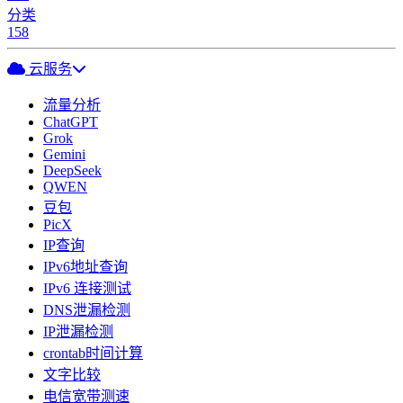
分类
158
云服务
流量分析
ChatGPT
Grok
Gemini
DeepSeek
QWEN
豆包
PicX
IP查询
IPv6地址查询
IPv6 连接测试
DNS泄漏检测
IP泄漏检测
crontab时间计算
文字比较
电信宽带测速