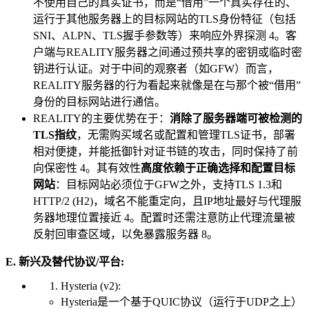
不使用自己的真实证书，而是“借用”一个真实存在的、
运行于其他服务器上的目标网站的TLS身份特征（包括
SNI、ALPN、TLS握手参数等）来响应外界探测 4。客
户端与REALITY服务器之间通过预共享的密钥或临时密
钥进行认证。对于中间的观察者（如GFW）而言，
REALITY服务器的行为看起来就像是在与那个被“借用”
身份的目标网站进行通信。
REALITY的主要优势在于：
消除了服务器端可被检测的
TLS指纹
，无需购买域名或配置和管理TLS证书，部署
相对便捷，并能抵御针对证书链的攻击，同时保持了前
向保密性 4。其有效性
高度依赖于正确选择和配置目标
网站
：目标网站必须位于GFW之外，支持TLS 1.3和
HTTP/2 (H2)，域名不能重定向，且IP地址最好与代理服
务器地理位置接近 4。配置时还需注意防止代理流量被
反射回审查区域，以免暴露服务器 8。
E. 新兴及替代协议/平台:
Hysteria (v2):
Hysteria是一个基于QUIC协议（运行于UDP之上）