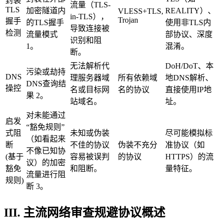
封装
流量（TLS-
TLS
加密隧道内
REALITY）、
VLESS+TLS,
in-TLS），
Trojan
握手
的TLS握手
使用非TLS内
导致连接被
检测
流量模式
部协议、深度
识别和阻
1。
混淆。
断。
无法解析代
DoH/DoT、本
污染或劫持
DNS
理服务器域
所有依赖域
地DNS解析、
DNS查询结
操控
名或目标网
名的协议
直接使用IP地
果 2。
站域名。
址。
对未能通过
启发
“豁免规则”
式阻
未知或伪装
尽可能模拟标
（如看起来
断
不佳的协议
伪装不充分
准协议（如
不像已知协
(基于
容易被误判
的协议
HTTPS）的流
议）的加密
豁免
和阻断。
量特征。
流量进行阻
规则)
断 3。
III. 主流网络审查规避协议概述