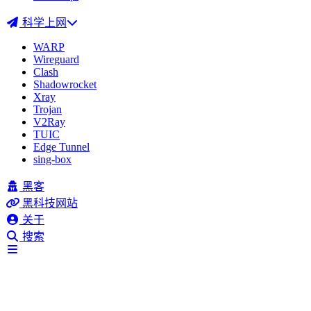
科学上网
WARP
Wireguard
Clash
Shadowrocket
Xray
Trojan
V2Ray
TUIC
Edge Tunnel
sing-box
黑客
黑科技网站
关于
搜索