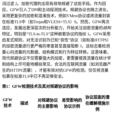
词过滤 2。加密代理的出现有效地规避了这些手段。作为回
应，GFW引入了DPI和主动探测技术。规避协议也随之进化，
采用更复杂的加密和混淆技术，例如VMess协议或将流量封装
在标准TLS中（如Trojan和VLESS+TLS）9。然而，GFW再次
适应，发展出更深层次的分析能力，开始关注加密流量的
结构
特征，特别是“TLS-in-TLS”这种嵌套协议的指纹 1。GFW采用
启发式规则，对无法识别为已知“良性”协议（如标准HTTPS）
的加密流量进行更严格的审查甚至直接阻断 3，这标志着检测
重心向流量的元数据、结构模式和行为特征转移。这意味着，
现代规避协议不仅需要强大的加密，更需要使其流量在统计学
和结构上尽可能地模拟常见、合法的互联网流量（如浏览器产
生的HTTPS流量），才能有效对抗GFW的检测。仅仅将流量
包裹在标准TLS中已不再足够安全。
表1：GFW检测技术及其对规避协议的影响
协议层面的潜
GFW
对规避协议
易受影响的
描述
在缓解措施示
技术
的主要影响
协议示例
例