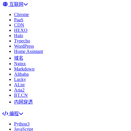
互联网
Chrome
PaaS
CDN
HEXO
Halo
Typecho
WordPress
Home Assistant
域名
Nginx
Markdown
Alibaba
Lucky
AList
Aria2
BT.CN
内网穿透
编程
Python3
JavaScript