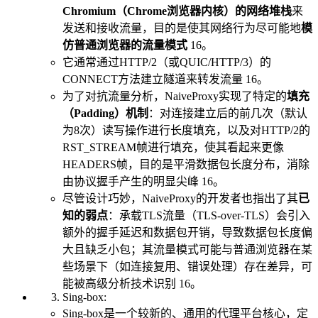
Chromium（Chrome浏览器内核）的网络堆栈
来
发送和接收流量，目的是使其网络行为尽可能地
模
仿普通浏览器的流量模式
16。
它通常通过HTTP/2（或QUIC/HTTP/3）的
CONNECT方法建立隧道来转发流量 16。
为了对抗流量分析，NaiveProxy实现了特定的
填充
（Padding）机制
：对连接建立后的前几次（默认
为8次）读写操作进行长度填充，以及对HTTP/2的
RST_STREAM帧进行填充，使其看起来更像
HEADERS帧，目的是平滑数据包长度分布，消除
由协议握手产生的明显尖峰 16。
尽管设计巧妙，NaiveProxy的开发者也指出了其
已
知的弱点
：承载TLS流量（TLS-over-TLS）会引入
额外的握手延迟和数据包开销，导致数据包长度偏
大且缺乏小包；其流量模式可能与普通浏览器在某
些场景下（如连接复用、错误处理）存在差异，可
能被高级分析技术识别 16。
Sing-box:
Sing-box是一个较新的、通用的代理平台核心，定