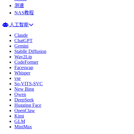
测速
NAS教程
人工智能
Claude
ChatGPT
Gemini
Stablle Diffusion
Wav2Lip
CodeFormer
Faceswap
Whisper
vse
So-VITS-SVC
New Bing
Qwen
DeepSeek
Hugging Face
OpenClaw
Kimi
GLM
MiniMax