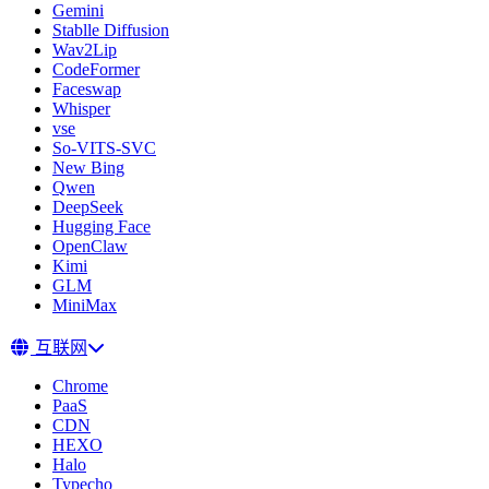
Gemini
Stablle Diffusion
Wav2Lip
CodeFormer
Faceswap
Whisper
vse
So-VITS-SVC
New Bing
Qwen
DeepSeek
Hugging Face
OpenClaw
Kimi
GLM
MiniMax
互联网
Chrome
PaaS
CDN
HEXO
Halo
Typecho