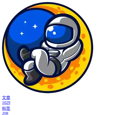
文章
1029
标签
208