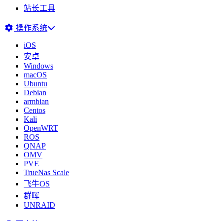
站长工具
操作系统
iOS
安卓
Windows
macOS
Ubuntu
Debian
armbian
Centos
Kali
OpenWRT
ROS
QNAP
OMV
PVE
TrueNas Scale
飞牛OS
群晖
UNRAID