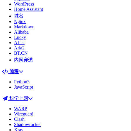
WordPress
Home Assistant
域名
Nginx
Markdown
Alibaba
Lucky
AList
Aria2
BT.CN
内网穿透
编程
Python3
JavaScript
科学上网
WARP
Wireguard
Clash
Shadowrocket
Xray