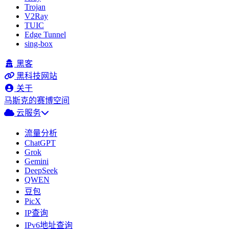
Trojan
V2Ray
TUIC
Edge Tunnel
sing-box
黑客
黑科技网站
关于
马斯克的赛博空间
云服务
流量分析
ChatGPT
Grok
Gemini
DeepSeek
QWEN
豆包
PicX
IP查询
IPv6地址查询