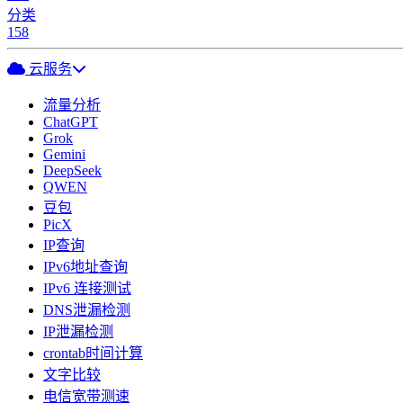
分类
158
云服务
流量分析
ChatGPT
Grok
Gemini
DeepSeek
QWEN
豆包
PicX
IP查询
IPv6地址查询
IPv6 连接测试
DNS泄漏检测
IP泄漏检测
crontab时间计算
文字比较
电信宽带测速