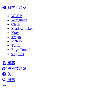
科学上网
WARP
Wireguard
Clash
Shadowrocket
Xray
Trojan
V2Ray
TUIC
Edge Tunnel
sing-box
黑客
黑科技网站
关于
搜索