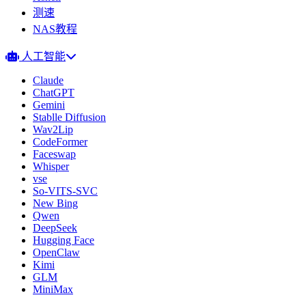
测速
NAS教程
人工智能
Claude
ChatGPT
Gemini
Stablle Diffusion
Wav2Lip
CodeFormer
Faceswap
Whisper
vse
So-VITS-SVC
New Bing
Qwen
DeepSeek
Hugging Face
OpenClaw
Kimi
GLM
MiniMax