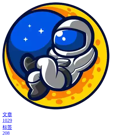
文章
1029
标签
208