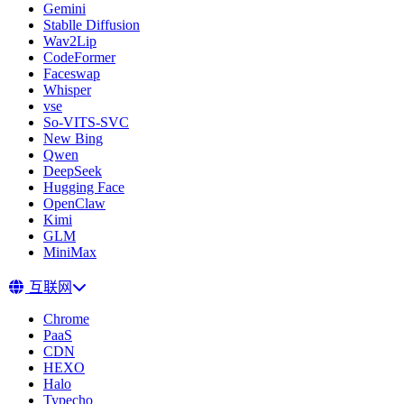
Gemini
Stablle Diffusion
Wav2Lip
CodeFormer
Faceswap
Whisper
vse
So-VITS-SVC
New Bing
Qwen
DeepSeek
Hugging Face
OpenClaw
Kimi
GLM
MiniMax
互联网
Chrome
PaaS
CDN
HEXO
Halo
Typecho