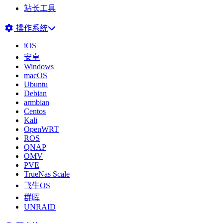
站长工具
操作系统
iOS
安卓
Windows
macOS
Ubuntu
Debian
armbian
Centos
Kali
OpenWRT
ROS
QNAP
OMV
PVE
TrueNas Scale
飞牛OS
群晖
UNRAID