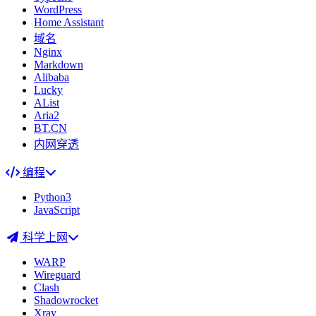
WordPress
Home Assistant
域名
Nginx
Markdown
Alibaba
Lucky
AList
Aria2
BT.CN
内网穿透
编程
Python3
JavaScript
科学上网
WARP
Wireguard
Clash
Shadowrocket
Xray