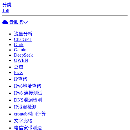
分类
158
云服务
流量分析
ChatGPT
Grok
Gemini
DeepSeek
QWEN
豆包
PicX
IP查询
IPv6地址查询
IPv6 连接测试
DNS泄漏检测
IP泄漏检测
crontab时间计算
文字比较
电信宽带测速