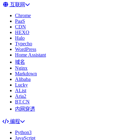
互联网
Chrome
PaaS
CDN
HEXO
Halo
Typecho
WordPress
Home Assistant
域名
Nginx
Markdown
Alibaba
Lucky
AList
Aria2
BT.CN
内网穿透
编程
Python3
JavaScript