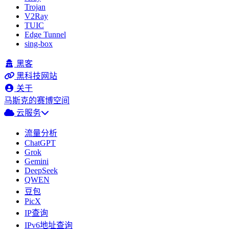
Trojan
V2Ray
TUIC
Edge Tunnel
sing-box
黑客
黑科技网站
关于
马斯克的赛博空间
云服务
流量分析
ChatGPT
Grok
Gemini
DeepSeek
QWEN
豆包
PicX
IP查询
IPv6地址查询