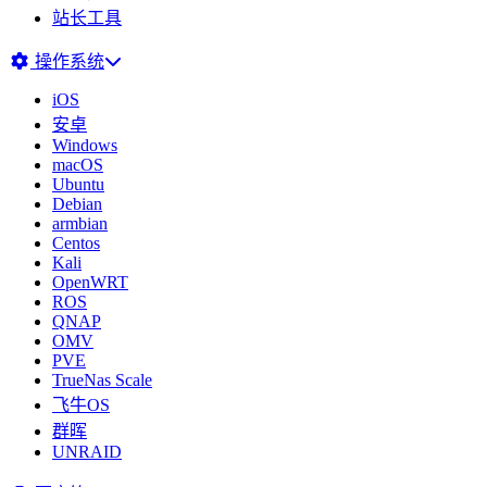
站长工具
操作系统
iOS
安卓
Windows
macOS
Ubuntu
Debian
armbian
Centos
Kali
OpenWRT
ROS
QNAP
OMV
PVE
TrueNas Scale
飞牛OS
群晖
UNRAID