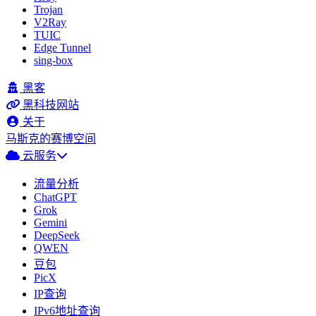
Trojan
V2Ray
TUIC
Edge Tunnel
sing-box
黑客
黑科技网站
关于
马斯克的赛博空间
云服务
流量分析
ChatGPT
Grok
Gemini
DeepSeek
QWEN
豆包
PicX
IP查询
IPv6地址查询