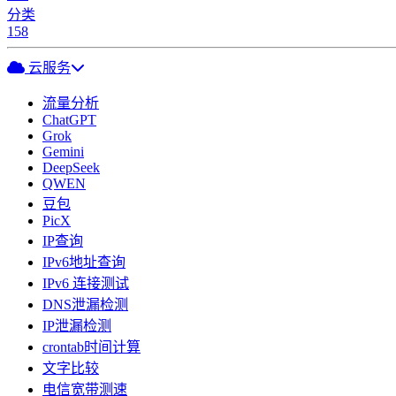
分类
158
云服务
流量分析
ChatGPT
Grok
Gemini
DeepSeek
QWEN
豆包
PicX
IP查询
IPv6地址查询
IPv6 连接测试
DNS泄漏检测
IP泄漏检测
crontab时间计算
文字比较
电信宽带测速