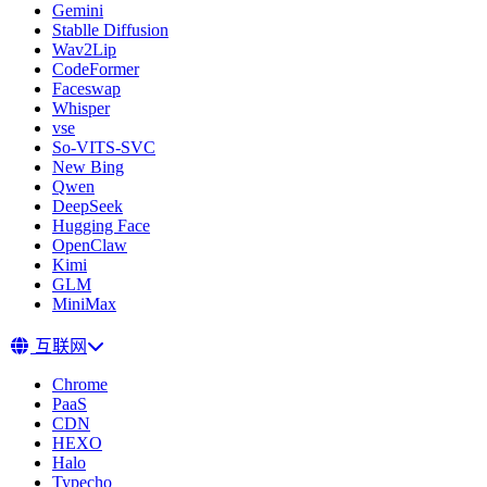
Gemini
Stablle Diffusion
Wav2Lip
CodeFormer
Faceswap
Whisper
vse
So-VITS-SVC
New Bing
Qwen
DeepSeek
Hugging Face
OpenClaw
Kimi
GLM
MiniMax
互联网
Chrome
PaaS
CDN
HEXO
Halo
Typecho