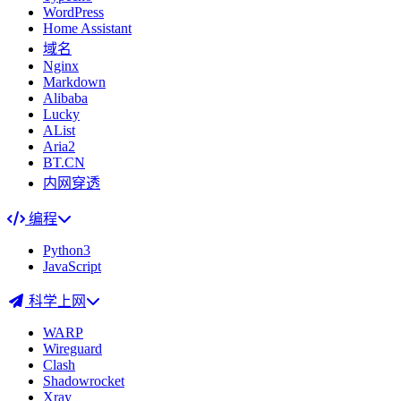
WordPress
Home Assistant
域名
Nginx
Markdown
Alibaba
Lucky
AList
Aria2
BT.CN
内网穿透
编程
Python3
JavaScript
科学上网
WARP
Wireguard
Clash
Shadowrocket
Xray