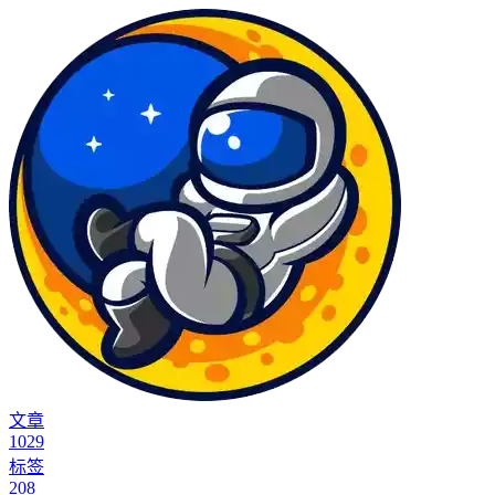
文章
1029
标签
208