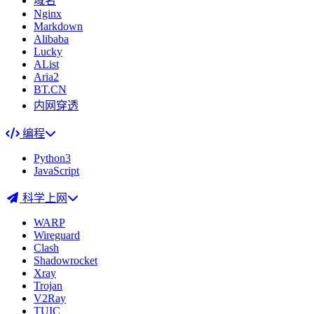
域名
Nginx
Markdown
Alibaba
Lucky
AList
Aria2
BT.CN
内网穿透
编程
Python3
JavaScript
科学上网
WARP
Wireguard
Clash
Shadowrocket
Xray
Trojan
V2Ray
TUIC