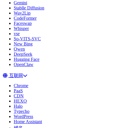
Gemini
Stablle Diffusion
Wav2Lip
CodeFormer
Faceswap
Whisper
vse
So-VITS-SVC
New Bing
Qwen
DeepSeek
Hugging Face
OpenClaw
互联网
Chrome
PaaS
CDN
HEXO
Halo
Typecho
WordPress
Home Assistant