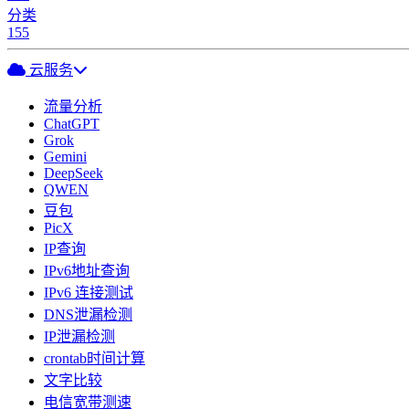
分类
155
云服务
流量分析
ChatGPT
Grok
Gemini
DeepSeek
QWEN
豆包
PicX
IP查询
IPv6地址查询
IPv6 连接测试
DNS泄漏检测
IP泄漏检测
crontab时间计算
文字比较
电信宽带测速