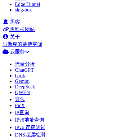
Edge Tunnel
sing-box
黑客
黑科技网站
关于
马斯克的赛博空间
云服务
流量分析
ChatGPT
Grok
Gemini
DeepSeek
QWEN
豆包
PicX
IP查询
IPv6地址查询
IPv6 连接测试
DNS泄漏检测