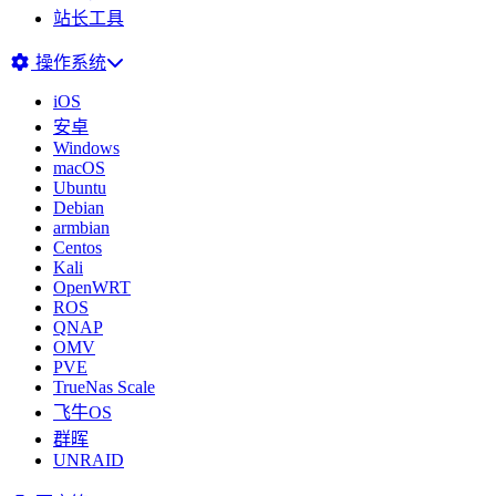
站长工具
操作系统
iOS
安卓
Windows
macOS
Ubuntu
Debian
armbian
Centos
Kali
OpenWRT
ROS
QNAP
OMV
PVE
TrueNas Scale
飞牛OS
群晖
UNRAID