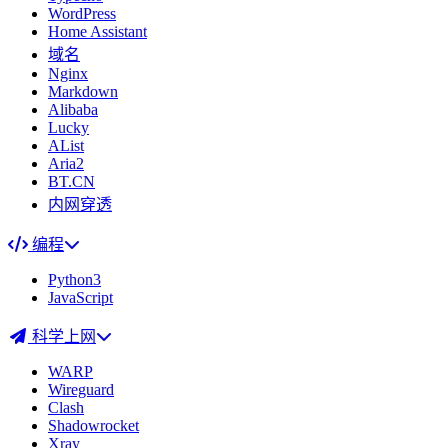
WordPress
Home Assistant
域名
Nginx
Markdown
Alibaba
Lucky
AList
Aria2
BT.CN
内网穿透
编程
Python3
JavaScript
科学上网
WARP
Wireguard
Clash
Shadowrocket
Xray