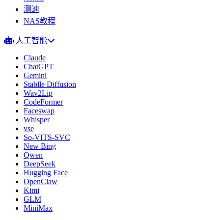
测速
NAS教程
人工智能
Claude
ChatGPT
Gemini
Stablle Diffusion
Wav2Lip
CodeFormer
Faceswap
Whisper
vse
So-VITS-SVC
New Bing
Qwen
DeepSeek
Hugging Face
OpenClaw
Kimi
GLM
MiniMax