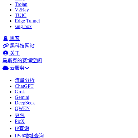
Trojan
V2Ray
TUIC
Edge Tunnel
sing-box
黑客
黑科技网站
关于
马斯克的赛博空间
云服务
流量分析
ChatGPT
Grok
Gemini
DeepSeek
QWEN
豆包
PicX
IP查询
IPv6地址查询