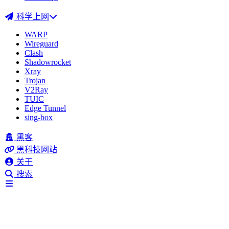
科学上网
WARP
Wireguard
Clash
Shadowrocket
Xray
Trojan
V2Ray
TUIC
Edge Tunnel
sing-box
黑客
黑科技网站
关于
搜索