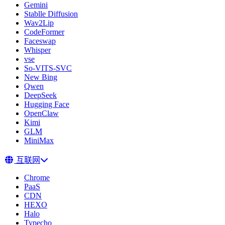
Gemini
Stablle Diffusion
Wav2Lip
CodeFormer
Faceswap
Whisper
vse
So-VITS-SVC
New Bing
Qwen
DeepSeek
Hugging Face
OpenClaw
Kimi
GLM
MiniMax
互联网
Chrome
PaaS
CDN
HEXO
Halo
Typecho