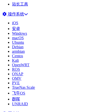
站长工具
操作系统
iOS
安卓
Windows
macOS
Ubuntu
Debian
armbian
Centos
Kali
OpenWRT
ROS
QNAP
OMV
PVE
TrueNas Scale
飞牛OS
群晖
UNRAID