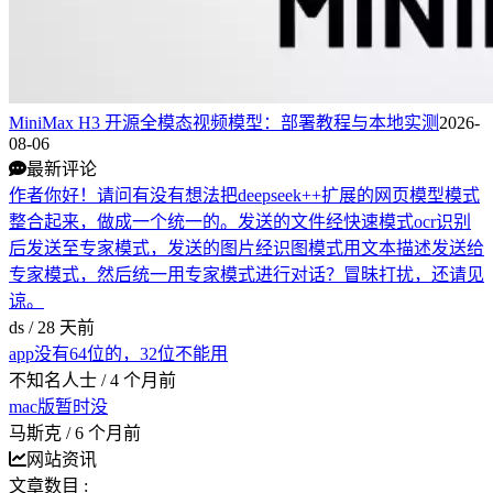
MiniMax H3 开源全模态视频模型：部署教程与本地实测
2026-
08-06
最新评论
作者你好！请问有没有想法把deepseek++扩展的网页模型模式
整合起来，做成一个统一的。发送的文件经快速模式ocr识别
后发送至专家模式，发送的图片经识图模式用文本描述发送给
专家模式，然后统一用专家模式进行对话？冒昧打扰，还请见
谅。
ds /
28 天前
app没有64位的，32位不能用
不知名人士 /
4 个月前
mac版暂时没
马斯克 /
6 个月前
网站资讯
文章数目 :