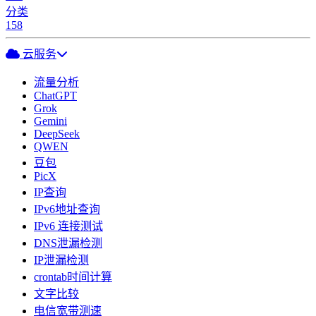
分类
158
云服务
流量分析
ChatGPT
Grok
Gemini
DeepSeek
QWEN
豆包
PicX
IP查询
IPv6地址查询
IPv6 连接测试
DNS泄漏检测
IP泄漏检测
crontab时间计算
文字比较
电信宽带测速