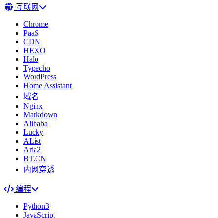
互联网
Chrome
PaaS
CDN
HEXO
Halo
Typecho
WordPress
Home Assistant
域名
Nginx
Markdown
Alibaba
Lucky
AList
Aria2
BT.CN
内网穿透
编程
Python3
JavaScript