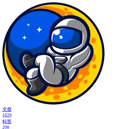
文章
1029
标签
208