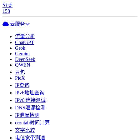
分类
158
云服务
流量分析
ChatGPT
Grok
Gemini
DeepSeek
QWEN
豆包
PicX
IP查询
IPv6地址查询
IPv6 连接测试
DNS泄漏检测
IP泄漏检测
crontab时间计算
文字比较
电信宽带测速