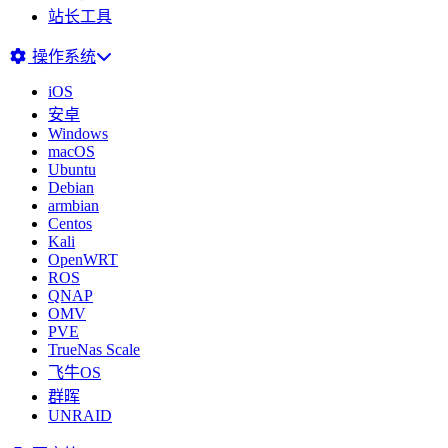
站长工具
操作系统
iOS
安卓
Windows
macOS
Ubuntu
Debian
armbian
Centos
Kali
OpenWRT
ROS
QNAP
OMV
PVE
TrueNas Scale
飞牛OS
群晖
UNRAID