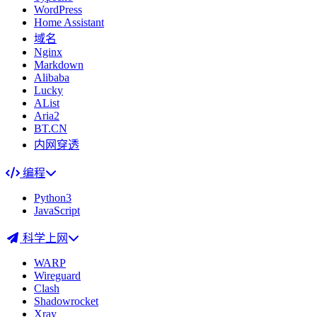
WordPress
Home Assistant
域名
Nginx
Markdown
Alibaba
Lucky
AList
Aria2
BT.CN
内网穿透
编程
Python3
JavaScript
科学上网
WARP
Wireguard
Clash
Shadowrocket
Xray