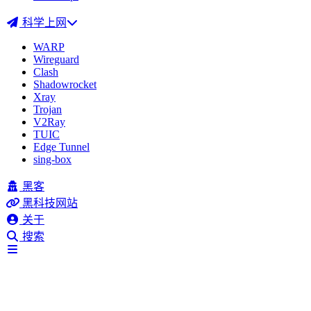
科学上网
WARP
Wireguard
Clash
Shadowrocket
Xray
Trojan
V2Ray
TUIC
Edge Tunnel
sing-box
黑客
黑科技网站
关于
搜索