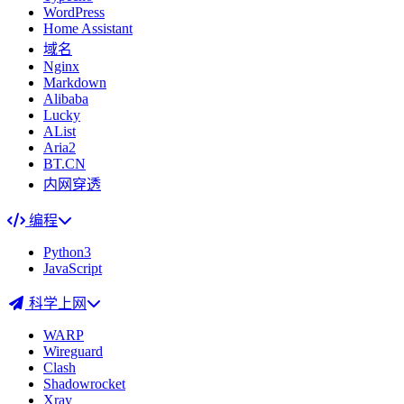
WordPress
Home Assistant
域名
Nginx
Markdown
Alibaba
Lucky
AList
Aria2
BT.CN
内网穿透
编程
Python3
JavaScript
科学上网
WARP
Wireguard
Clash
Shadowrocket
Xray