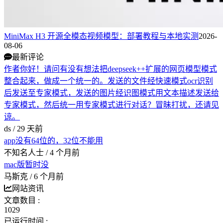
MiniMax H3 开源全模态视频模型：部署教程与本地实测
2026-
08-06
最新评论
作者你好！请问有没有想法把deepseek++扩展的网页模型模式
整合起来，做成一个统一的。发送的文件经快速模式ocr识别
后发送至专家模式，发送的图片经识图模式用文本描述发送给
专家模式，然后统一用专家模式进行对话？冒昧打扰，还请见
谅。
ds /
29 天前
app没有64位的，32位不能用
不知名人士 /
4 个月前
mac版暂时没
马斯克 /
6 个月前
网站资讯
文章数目 :
1029
已运行时间 :