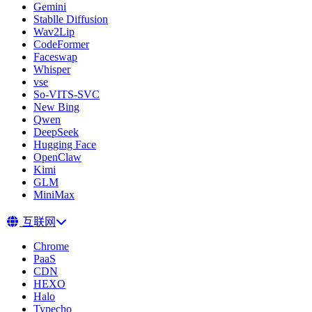
Gemini
Stablle Diffusion
Wav2Lip
CodeFormer
Faceswap
Whisper
vse
So-VITS-SVC
New Bing
Qwen
DeepSeek
Hugging Face
OpenClaw
Kimi
GLM
MiniMax
互联网
Chrome
PaaS
CDN
HEXO
Halo
Typecho