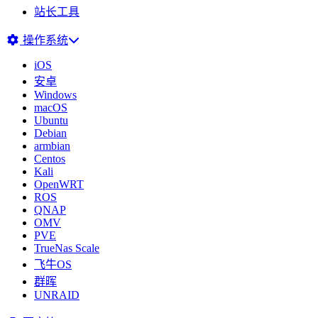
站长工具
操作系统
iOS
安卓
Windows
macOS
Ubuntu
Debian
armbian
Centos
Kali
OpenWRT
ROS
QNAP
OMV
PVE
TrueNas Scale
飞牛OS
群晖
UNRAID