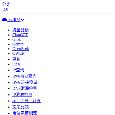
分类
158
云服务
流量分析
ChatGPT
Grok
Gemini
DeepSeek
QWEN
豆包
PicX
IP查询
IPv6地址查询
IPv6 连接测试
DNS泄漏检测
IP泄漏检测
crontab时间计算
文字比较
电信宽带测速