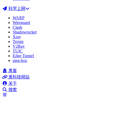
科学上网
WARP
Wireguard
Clash
Shadowrocket
Xray
Trojan
V2Ray
TUIC
Edge Tunnel
sing-box
黑客
黑科技网站
关于
搜索