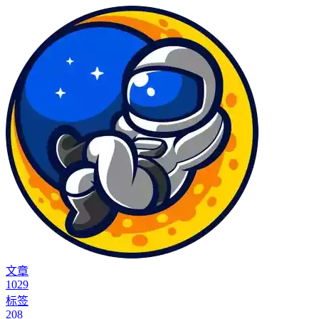
文章
1029
标签
208