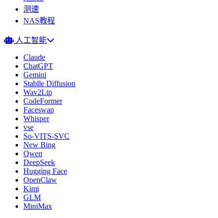
测速
NAS教程
人工智能
Claude
ChatGPT
Gemini
Stablle Diffusion
Wav2Lip
CodeFormer
Faceswap
Whisper
vse
So-VITS-SVC
New Bing
Qwen
DeepSeek
Hugging Face
OpenClaw
Kimi
GLM
MiniMax