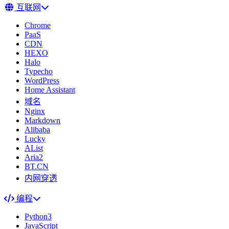
互联网
Chrome
PaaS
CDN
HEXO
Halo
Typecho
WordPress
Home Assistant
域名
Nginx
Markdown
Alibaba
Lucky
AList
Aria2
BT.CN
内网穿透
编程
Python3
JavaScript