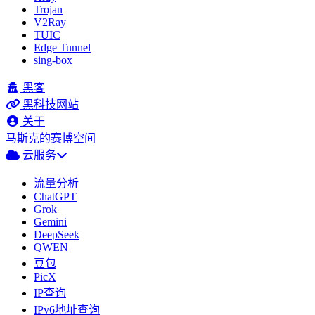
Trojan
V2Ray
TUIC
Edge Tunnel
sing-box
黑客
黑科技网站
关于
马斯克的赛博空间
云服务
流量分析
ChatGPT
Grok
Gemini
DeepSeek
QWEN
豆包
PicX
IP查询
IPv6地址查询