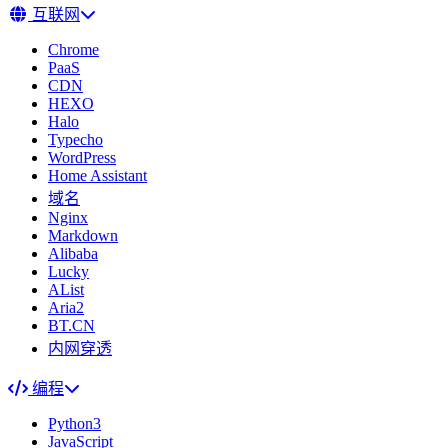
互联网
Chrome
PaaS
CDN
HEXO
Halo
Typecho
WordPress
Home Assistant
域名
Nginx
Markdown
Alibaba
Lucky
AList
Aria2
BT.CN
内网穿透
编程
Python3
JavaScript