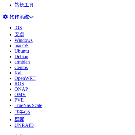
站长工具
操作系统
iOS
安卓
Windows
macOS
Ubuntu
Debian
armbian
Centos
Kali
OpenWRT
ROS
QNAP
OMV
PVE
TrueNas Scale
飞牛OS
群晖
UNRAID