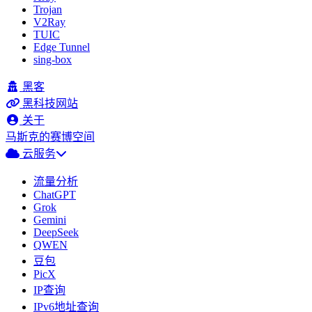
Trojan
V2Ray
TUIC
Edge Tunnel
sing-box
黑客
黑科技网站
关于
马斯克的赛博空间
云服务
流量分析
ChatGPT
Grok
Gemini
DeepSeek
QWEN
豆包
PicX
IP查询
IPv6地址查询