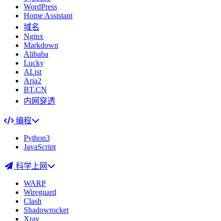
WordPress
Home Assistant
域名
Nginx
Markdown
Alibaba
Lucky
AList
Aria2
BT.CN
内网穿透
编程
Python3
JavaScript
科学上网
WARP
Wireguard
Clash
Shadowrocket
Xray