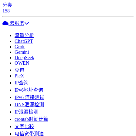
分类
158
云服务
流量分析
ChatGPT
Grok
Gemini
DeepSeek
QWEN
豆包
PicX
IP查询
IPv6地址查询
IPv6 连接测试
DNS泄漏检测
IP泄漏检测
crontab时间计算
文字比较
电信宽带测速