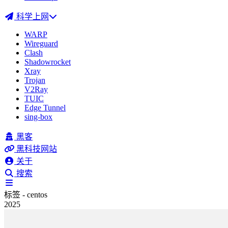
科学上网
WARP
Wireguard
Clash
Shadowrocket
Xray
Trojan
V2Ray
TUIC
Edge Tunnel
sing-box
黑客
黑科技网站
关于
搜索
标签 - centos
2025