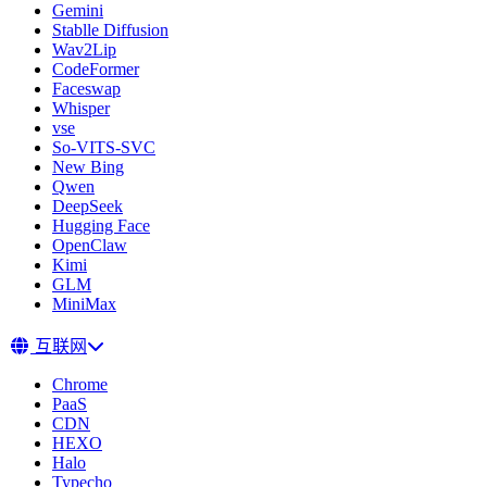
Gemini
Stablle Diffusion
Wav2Lip
CodeFormer
Faceswap
Whisper
vse
So-VITS-SVC
New Bing
Qwen
DeepSeek
Hugging Face
OpenClaw
Kimi
GLM
MiniMax
互联网
Chrome
PaaS
CDN
HEXO
Halo
Typecho