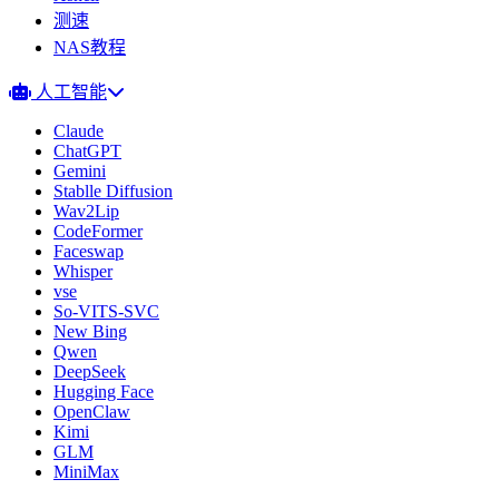
测速
NAS教程
人工智能
Claude
ChatGPT
Gemini
Stablle Diffusion
Wav2Lip
CodeFormer
Faceswap
Whisper
vse
So-VITS-SVC
New Bing
Qwen
DeepSeek
Hugging Face
OpenClaw
Kimi
GLM
MiniMax