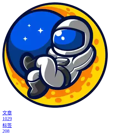
文章
1029
标签
208