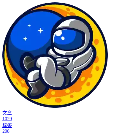
文章
1029
标签
208