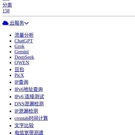
分类
158
云服务
流量分析
ChatGPT
Grok
Gemini
DeepSeek
QWEN
豆包
PicX
IP查询
IPv6地址查询
IPv6 连接测试
DNS泄漏检测
IP泄漏检测
crontab时间计算
文字比较
电信宽带测速