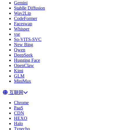
Gemini
Stablle Diffusion
Wav2Lip
CodeFormer
Faceswap
Whisper
vse
So-VITS-SVC
New Bing
Qwen
DeepSeek
Hugging Face
OpenClaw
Kimi
GLM
MiniMax
互联网
Chrome
PaaS
CDN
HEXO
Halo
Typecho