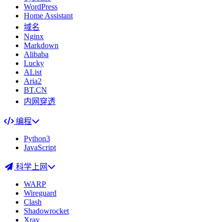
WordPress
Home Assistant
域名
Nginx
Markdown
Alibaba
Lucky
AList
Aria2
BT.CN
内网穿透
编程
Python3
JavaScript
科学上网
WARP
Wireguard
Clash
Shadowrocket
Xray