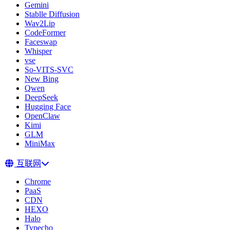
Gemini
Stablle Diffusion
Wav2Lip
CodeFormer
Faceswap
Whisper
vse
So-VITS-SVC
New Bing
Qwen
DeepSeek
Hugging Face
OpenClaw
Kimi
GLM
MiniMax
互联网
Chrome
PaaS
CDN
HEXO
Halo
Typecho