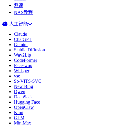
测速
NAS教程
人工智能
Claude
ChatGPT
Gemini
Stablle Diffusion
Wav2Lip
CodeFormer
Faceswap
Whisper
vse
So-VITS-SVC
New Bing
Qwen
DeepSeek
Hugging Face
OpenClaw
Kimi
GLM
MiniMax