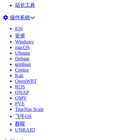
站长工具
操作系统
iOS
安卓
Windows
macOS
Ubuntu
Debian
armbian
Centos
Kali
OpenWRT
ROS
QNAP
OMV
PVE
TrueNas Scale
飞牛OS
群晖
UNRAID