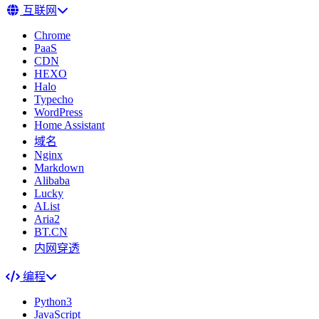
互联网
Chrome
PaaS
CDN
HEXO
Halo
Typecho
WordPress
Home Assistant
域名
Nginx
Markdown
Alibaba
Lucky
AList
Aria2
BT.CN
内网穿透
编程
Python3
JavaScript