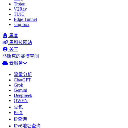
Trojan
V2Ray
TUIC
Edge Tunnel
sing-box
黑客
黑科技网站
关于
马斯克的赛博空间
云服务
流量分析
ChatGPT
Grok
Gemini
DeepSeek
QWEN
豆包
PicX
IP查询
IPv6地址查询