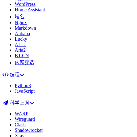
WordPress
Home Assistant
域名
Nginx
Markdown
Alibaba
Lucky
AList
Aria2
BT.CN
内网穿透
编程
Python3
JavaScript
科学上网
WARP
Wireguard
Clash
Shadowrocket
Xray