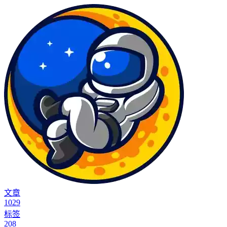
文章
1029
标签
208