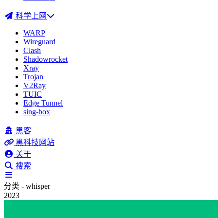
科学上网
WARP
Wireguard
Clash
Shadowrocket
Xray
Trojan
V2Ray
TUIC
Edge Tunnel
sing-box
黑客
黑科技网站
关于
搜索
分类 - whisper
2023