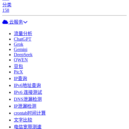
分类
158
云服务
流量分析
ChatGPT
Grok
Gemini
DeepSeek
QWEN
豆包
PicX
IP查询
IPv6地址查询
IPv6 连接测试
DNS泄漏检测
IP泄漏检测
crontab时间计算
文字比较
电信宽带测速