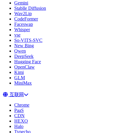
Gemini
Stablle Diffusion
Wav2Lip
CodeFormer
Faceswap
Whisper
vse
So-VITS-SVC
New Bing
Qwen
DeepSeek
Hugging Face
OpenClaw
Kimi
GLM
MiniMax
互联网
Chrome
PaaS
CDN
HEXO
Halo
Typecho