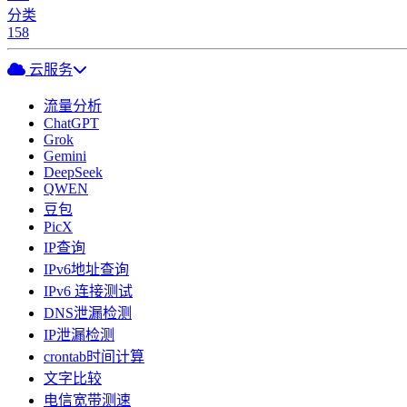
分类
158
云服务
流量分析
ChatGPT
Grok
Gemini
DeepSeek
QWEN
豆包
PicX
IP查询
IPv6地址查询
IPv6 连接测试
DNS泄漏检测
IP泄漏检测
crontab时间计算
文字比较
电信宽带测速