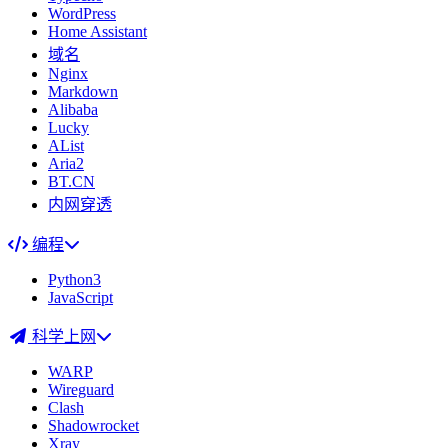
WordPress
Home Assistant
域名
Nginx
Markdown
Alibaba
Lucky
AList
Aria2
BT.CN
内网穿透
编程
Python3
JavaScript
科学上网
WARP
Wireguard
Clash
Shadowrocket
Xray