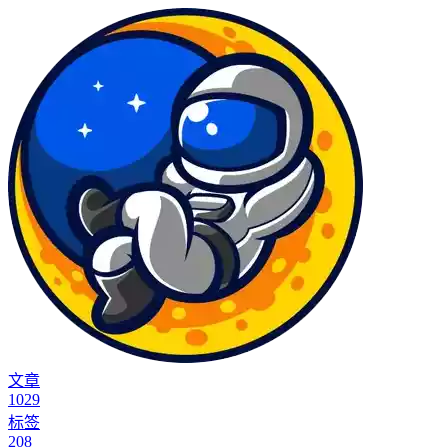
文章
1029
标签
208