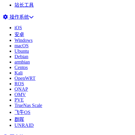
站长工具
操作系统
iOS
安卓
Windows
macOS
Ubuntu
Debian
armbian
Centos
Kali
OpenWRT
ROS
QNAP
OMV
PVE
TrueNas Scale
飞牛OS
群晖
UNRAID