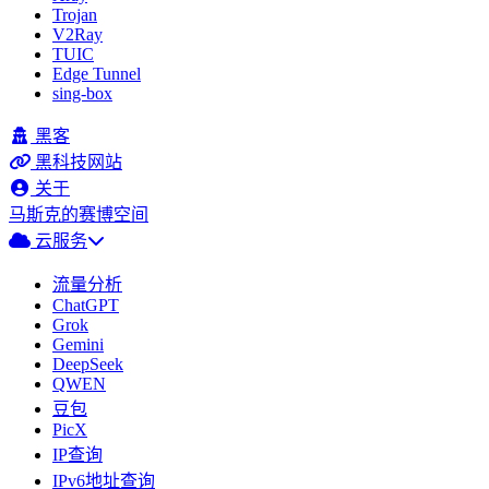
Trojan
V2Ray
TUIC
Edge Tunnel
sing-box
黑客
黑科技网站
关于
马斯克的赛博空间
云服务
流量分析
ChatGPT
Grok
Gemini
DeepSeek
QWEN
豆包
PicX
IP查询
IPv6地址查询