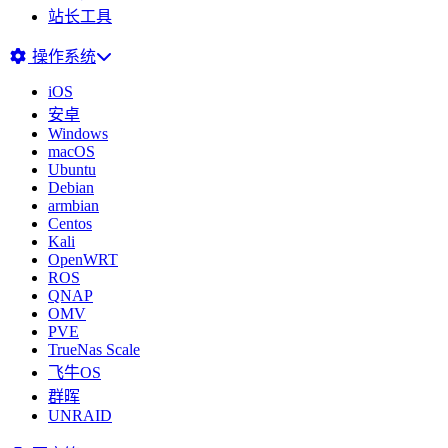
站长工具
操作系统
iOS
安卓
Windows
macOS
Ubuntu
Debian
armbian
Centos
Kali
OpenWRT
ROS
QNAP
OMV
PVE
TrueNas Scale
飞牛OS
群晖
UNRAID