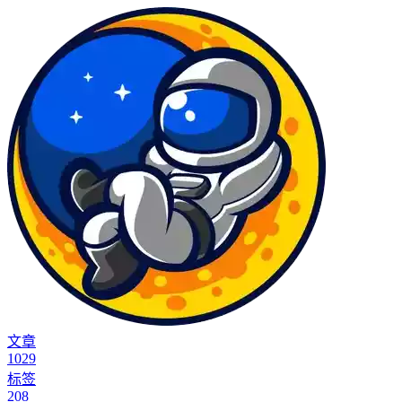
文章
1029
标签
208