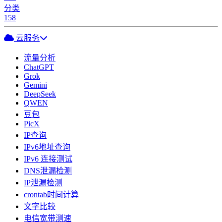
分类
158
云服务
流量分析
ChatGPT
Grok
Gemini
DeepSeek
QWEN
豆包
PicX
IP查询
IPv6地址查询
IPv6 连接测试
DNS泄漏检测
IP泄漏检测
crontab时间计算
文字比较
电信宽带测速