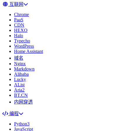
互联网
Chrome
PaaS
CDN
HEXO
Halo
Typecho
WordPress
Home Assistant
域名
Nginx
Markdown
Alibaba
Lucky
AList
Aria2
BT.CN
内网穿透
编程
Python3
JavaScript