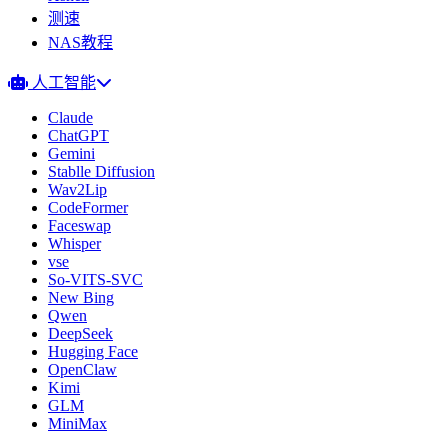
测速
NAS教程
人工智能
Claude
ChatGPT
Gemini
Stablle Diffusion
Wav2Lip
CodeFormer
Faceswap
Whisper
vse
So-VITS-SVC
New Bing
Qwen
DeepSeek
Hugging Face
OpenClaw
Kimi
GLM
MiniMax