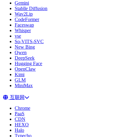
Gemini
Stablle Diffusion
Wav2Lip
CodeFormer
Faceswap
Whisper
vse
So-VITS-SVC
New Bing
Qwen
DeepSeek
Hugging Face
OpenClaw
Kimi
GLM
MiniMax
互联网
Chrome
PaaS
CDN
HEXO
Halo
Typecho