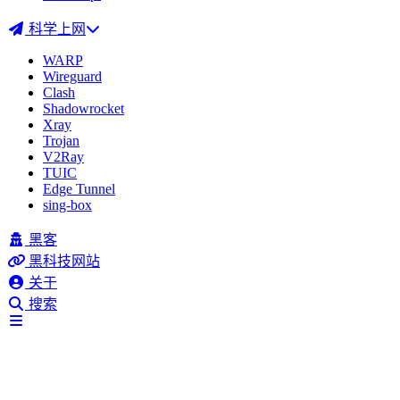
科学上网
WARP
Wireguard
Clash
Shadowrocket
Xray
Trojan
V2Ray
TUIC
Edge Tunnel
sing-box
黑客
黑科技网站
关于
搜索