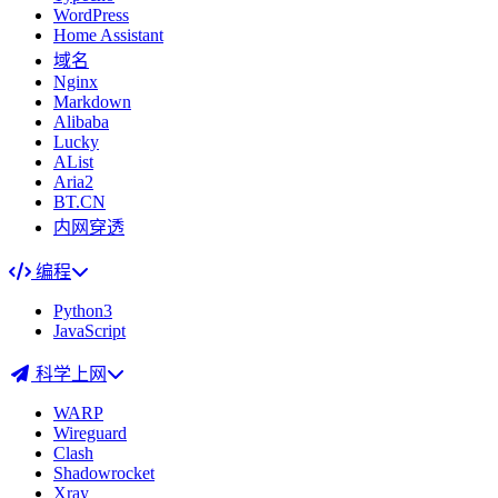
WordPress
Home Assistant
域名
Nginx
Markdown
Alibaba
Lucky
AList
Aria2
BT.CN
内网穿透
编程
Python3
JavaScript
科学上网
WARP
Wireguard
Clash
Shadowrocket
Xray