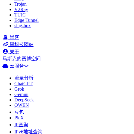
Trojan
V2Ray
TUIC
Edge Tunnel
sing-box
黑客
黑科技网站
关于
马斯克的赛博空间
云服务
流量分析
ChatGPT
Grok
Gemini
DeepSeek
QWEN
豆包
PicX
IP查询
IPv6地址查询